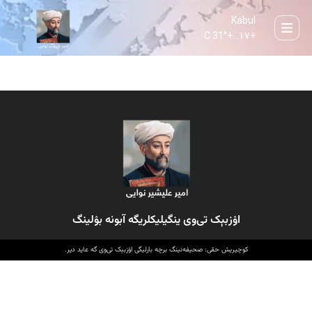
Kabul
31° C
+
۱۷...
+
اۉزبېک تی‌وی ینگیلیکلریگه آبونه بۉلینگ
کوچیریش حقی: صحیفه‌نینگ برچه بارلیگی اۉزبېک تی‌وی گه عاید دیر.