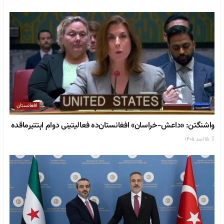
افغانستان
وا‌شنگتن: «داعش-خراسان» افغانستان‌ده فعالیتینی دوام اېتتیرماقده
۱۵ اسد ۱۴۰۵