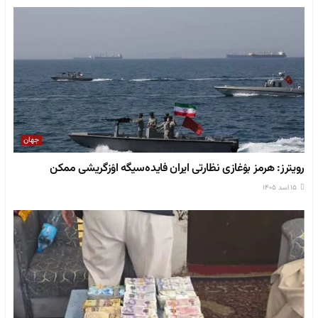
جهان
رویترز: هرمز بۉغازی نظارتی ایران فایده‌سیگه اۉزگریشی ممکن
۱۵ اسد ۱۴۰۵