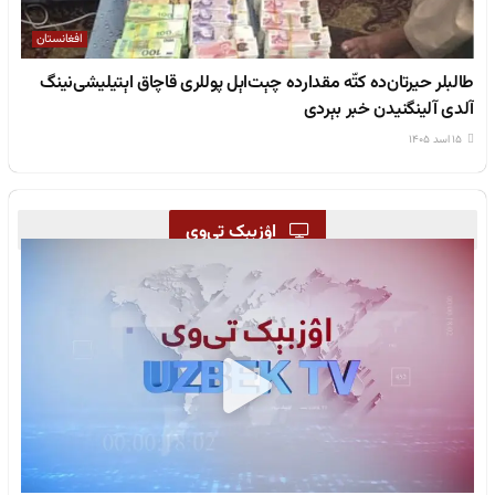
افغانستان
طالبلر حیرتان‌ده کتّه مقدارده چېت‌اېل پوللری قاچاق اېتیلیشی‌نینگ
آلدی آلینگنیدن خبر بېردی
۱۵ اسد ۱۴۰۵
اۉزبېک تی‌وی