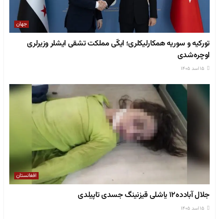
جهان
تورکیه و سوریه همکارلیکلری؛ ایکّی مملکت تشقی ایشلر وزیرلری
اوچره‌شدی
۱۵ اسد ۱۴۰۵
افغانستان
جلال آبادده۱۲ یاشلی قیزنینگ جسدی تاپیلدی
۱۵ اسد ۱۴۰۵