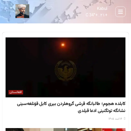
Kabul
34° C
+
۲۱...
+
افغانستان
کابلده هجوم؛ طالبانگه قرشی گروهلردن بیری کابل قۉنلغه‌سینی
نشانگه توتگنینی ادعا قیلدی
۱۶ اسد ۱۴۰۵