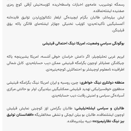
رسمگه توشیریب عامه‌وی اخبارات واسطه‌لریده کۉرسه‌تیش آرقلی کوچ رمزی
صفتیده ایشله‌تماقده.
ایش بیلرمانلر، طالبان بگرام ایچیده‌گی ایلغار تکنالوژی‌لردن تۉلیق فایده‌لنه
آلمسلیگینی تأکیدله‌یدی؛ کۉپلب تخنیکی جهازلر ایشله‌مای قالگن یاکه یۉق
قیلینگن.
بوگونگی سیاسي وضعیت، امریکا نینگ احتمالی قیتیشی
ایریم غربی تحلیلچیلر، اگر داعش خراسان خوفی آشسه، امریکا یشیرینچه یاکه
چیکلنگن عملیاتلر اوچون بگرامگه قیتیشی ممکن دېب حسابله‌یدی. کابل شمالی
اطرافیده نامعلوم اوچیشلر بو احتماللرنی کوچه‌یتیره‌دی.
منطقه‌ دولتلری نینگ خواطری:
چین، روسیه و ایران امریکا نینگ بگرامگه قیتیشی
منطقوی خوفسیزلیکنی تهدید قیلیشی ممکنلیگینی بیلدیرگن. اولر بو حالتنی مرکزی
آسیاده‌گی سیاسی و امنیتی رقابت دیب حسابله‌یدی.
طالبان و سیاسی ایشله‌تیلیشی:
طالبان بگرامنی اۉز کوچینی نمایش قیلیش
اوچون ایشلتماقده. طالبان بو بیلن ایچکی و تشقی مخالفلریگه
«افغانستان تولیق
بیز نینگ نظارتیمیزده»
دییه بیلدیرماقده.