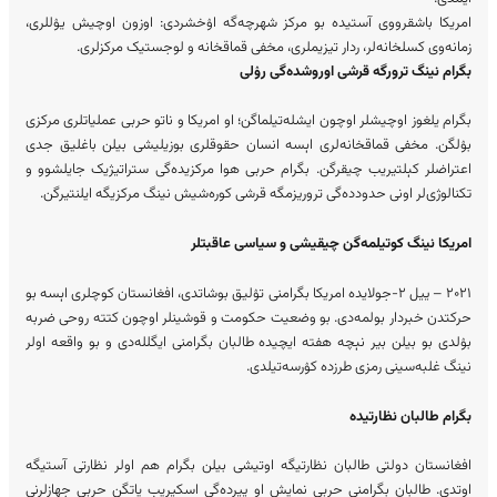
امریکا باشقرووی آستیده بو مرکز‌ شهرچه‌گه اۉخشردی: اوزون اوچیش یۉللری،
زمانه‌وی کسلخانه‌لر، ردار تیزیملری، مخفی قماقخانه و لوجستیک مرکزلری.
بگرام نینگ ترورگه قرشی اوروشده‌گی رۉلی
بگرام یلغوز اوچیشلر اوچون ایشله‌تیلما‌گن؛ او امریکا و ناتو حربی عملیاتلری مرکزی
بۉلگن. مخفی قماقخانه‌لری اېسه انسان حقوقلری بوزیلیشی بیلن باغلیق جدی
اعتراضلر کېلتیریب چیقرگن. بگرام حربی هوا مرکزیده‌گی ستراتیژیک جایلشوو و
تکنالوژی‌لر اونی حدودده‌گی تروریزمگه قرشی کوره‌شیش نینگ مرکزیگه ایلنتیرگن.
امریکا نینگ کوتیلمه‌گن چیقیشی و سیاسی عاقبتلر
۲۰۲۱ – ییل ۲-جولایده امریکا بگرامنی تۉلیق بوشاتدی، افغانستان کوچلری اېسه بو
حرکتدن خبردار بولمه‌دی. بو وضعیت حکومت و قوشینلر اوچون کتته‌ روحی ضربه‌
بۉلدی بو بیلن بیر نېچه‌ هفته‌ ایچیده طالبان بگرامنی ایگلله‌دی و بو واقعه‌ اولر
نینگ غلبه‌سینی رمزی طرزده کۉرسه‌تیلدی.
بگرا‌م طالبان نظارتیده
افغانستان دولتی طالبان نظارتیگه اوتیشی بیلن بگرام هم اولر نظارتی آستیگه
اوتدی. طالبان بگرامنی حربی نمایش او ییرده‌گی اسکیریب یاتگن حربی جهاز‌لرنی