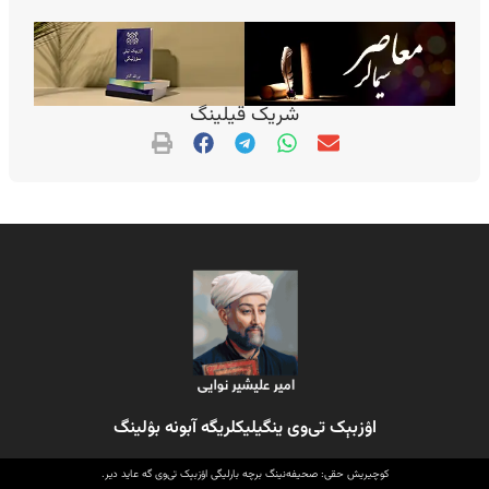
شریک قیلینگ
اۉزبېک تی‌وی ینگیلیکلریگه آبونه بۉلینگ
کوچیریش حقی: صحیفه‌نینگ برچه بارلیگی اۉزبېک تی‌وی گه عاید دیر.