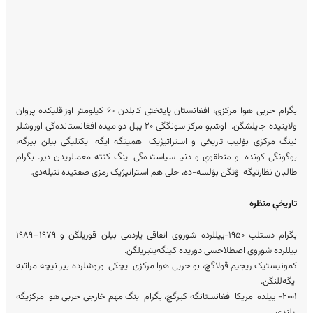
بگرام حربی هوا مرکزی، افغانستان پایتختی کابلدن ۶۰ کیلومتر اوزاقلیکده پروان
ولایتیده جایلشگن. اوشبو مرکز سونگگی ۲۰ ییل دوامیده‌ افغانستانده‌گی اوروشلر
نینگ مرکزی بۉلیب تاریخی و استراتیژیک اهمیتگه ایگه‌ ایکنلیگی بیلن بیرگه‌،
بوگونگی کونده‌ او منطقوي و دنیا سیاستده‌گی اینگ کتته معمالریدن دیر. بگرام
طالبان نظارتیگه اۉتگن بۉلسه-ده، حلی هم استراتیژیک رمزی صفتیده تنیله‌دی.
تاریخي منظره‌
بگرا‌م دستلب ۱۹۵۰-ییللرده شوروی اتفاقی یاردمی بیلن قوریلگن و ۱۹۷۹–۱۹۸۹
ییللرده شوروی اصطلاحسی دوریده کینگه‌یتیریلگن.
کمونیستیک ریجیم قولاگچ، بو حربی هوا مرکزی ایچکی اوروشلرده بیر نیچه‌ مراتبه
ایگه‌للنگن.
۲۰۰۱- ییلده امریکا افغانستانگه کیرگچ، بگرام اینگ مهم‌ خارجی حربی هوا مرکزیگه
ایلندی.