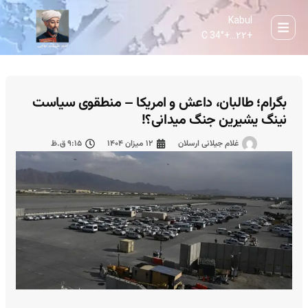
Kabul
34° C
+
۲۲...
+
بگرا‌م؛ طالبان، داعش و امریکا – منطقوی سیاست
نینگ یشیرین جنگ میدانی؟!
غلام جیلانی ارسلان
۱۲ میزان ۱۴۰۴
۹:۱۵ ق.ظ