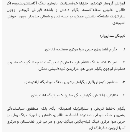
قوراللی گروهلر تهدیدی:
خلق‌ارا خوفسیزلیک اداره‌لری نینگ آگاهلنتیریشیچه؛ اگر
طالبان نظارتنی سقله‌آلمسه، بگرام داعش و باشقه‌ قوراللی گروهلر اوچون
ستراتیژیک نقطه‌گه ایلنیشی ممکن، بو اېسه کابل و شمالي حدودلر اوچون خوفنی
آشیره‌دی.
کیینگی سناریولر:
۱. بگرام فقط رمزی حربی هوا مرکزی صفتیده قاله‌دی.
۲. امریکا یاکه اونینگ اتفاقچیلری داعش تهدیدی آستیده چیکلنگن یاکه یشیرین
عملیاتلر اوچون بگرام حربی هوا مرکزیدن فایده‌لنیشی ممکن.
۳. منطقوی کوچلر رقابتی بگرامنی یشیرین جنگ میدانیگه ایلنتیره‌دی.
۴. نظارتنی یۉقاتیش بگرامنی ینگی بیقرارلیک مرکزیگه ایلنتیره‌دی.
بگرام نه‌فقط تاریخی و ستراتیژیک اهمیتگه ایگه‌، بلکه‌ منطقوی سیاستده‌گی
یشیرین جنگ میدانی صفتیده قالماقده. طالبان، داعش و امریکا نینگ رولی بو
حربی هوا مرکزی نینگ کیله‌جگینی بیلگیله‌یدی و هر بیر قرار افغانستان و مرکزي
آسیا اوچون عاقبتلرگه ای