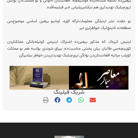
ییغین‌ده باشقه مساله‌لرگه قوشیمچه، افغانستان احوالی و بو مملکت‌دن بۉلگن
ترورچیلیک تهدیدلری هم تیکشیریلیشی خبر قیلینماقده.
بو حقده نشر اېتیلگن معلومات‌لرگه کۉره، اوشبو ییغین اساسی موضوع‌سی
منطقه‌ده ناتینچ‌لیک خواطرلری دیر.
ایتیش کېره‌ک که مذکور ییغین‌ده اشتراک اېتیشی کوتیله‌یاتکن مملکتلردن
کۉپینچه‌سی طالبان بیلن یخشی مناسبت‌ده، بیراق شوندی بۉلسه هم بو مملکت
کۉپلب مراتبه افغانستان‌دن بۉلگن ترورچیلیک تهدیدلریدن خواطر بیلدیرگن.
شریک قیلینگ