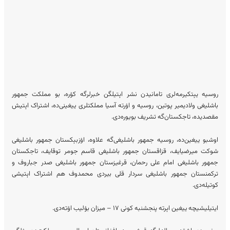
روسیه یېتکیرمه‌لری تامانیدن نشر اېتیلگن خبرلرگه کۉره، بو مملکت جمهور
باشلیغی ولادیمیر پوتین، روسیه و اۉرته‌ آسیا مملکتلری ییغینی‌ده، اشتراک اېتیش
مقصدیده، تاجکستان‌گه تشریف بویوره‌دی.
اوشبو ییغین‌ده، روسیه جمهور باشلیغی‌گه علاوه، اۉزبېکستان جمهور باشلیغی
شوکت میرضیایف، قزاقستان جمهور باشلیغی قاسم جومر توقایف، تاجکستان
جمهور باشلیغی امام علی رحمان، قرغیزستان جمهور باشلیغی صدر جباروف و
ترکمنستان جمهور باشلیغی سردار قلی بیردی محمدوف هم اشتراک اېتیشی
کوتیله‌دی.
ایتیلیشیچه ییغین اېرته پنجشنبه کونی ۱۷ – میزان بۉلیب اۉته‌دی.