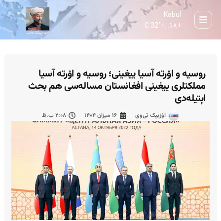
Kabul
32° C
+
۱۸...
+
روسیه و اۉرته‌ آسیا ییغینی؛ روسیه و اۉرته‌ آسیا
مملکتلری ییغینی افغانستان مساله‌سی هم بحث
اېتیله‌دی
اۉزبېک تی‌وی
۱۶ میزان ۱۴۰۴
۲:۰۸ ب.ظ