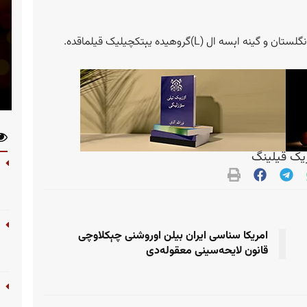
ال (L)گروهیده یېتکچیلیک قیلماقده.
ک قیلینگ
امریکا سناسی ایران بیلن اوروشنی چېکلاوچی
قانون لایحه‌سینی معقوله‌دی