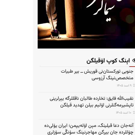
اېنگ کوپ اۉقیلگن
جنوبی تورکستان‌نی قوریش ــ بیر طبیات
متخصص‌نینگ آرزوسی
۹ اسد ۱۴۰۵
نقیب‌الله فایق: تخارده طالبان ناقللرگه یېرلرینی
تاپشیرمه‌گنلرنی اۉلیم بیلن تهدید قیلگن
۱۰ اسد ۱۴۰۵
آنه‌جان دعا قیلینگ، مېن اۉله‌یپمن؛ ایران یۉلی‌ده
چۉللرده جان بېرگن مهاجرنینگ سۉنگّی سۉزلری