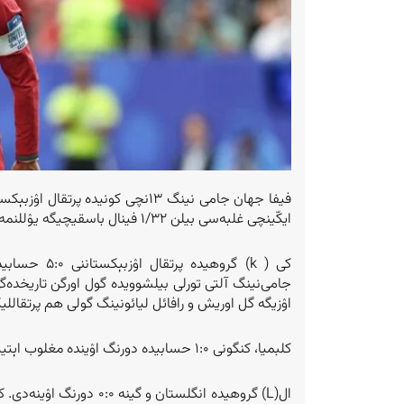
فیفا جهان جامی نینگ ۱۳نچی کونید
ایکّینچی غلبه‌سی بیلن ۱/۳۲ فینال باسقیچیگه یۉللنمه‌نی قۉلگه کیتریتدی.
کی ( k) گروه
جامی‌نینگ آلتی تورلی بیلشوویده گول اورگن تاریخده‌گ
اۉزیگه گل اوریش و رافائل لیائو‌نینگ گولی هم پرتقال
کلبمیا، کنگونی ۱:۰ حسابیده دورنگ اۉینده مغلوب اېتیب، ۶ اچکو بیلن مدتدن آلدین پلی-آف باسقیچیگه چیقدی.