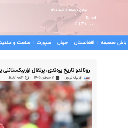
بوکون : جمعه ۱۶ اسد ۱۴۰۵
Kabul
17° C
+
۱۰...
+
باش صحیفه
افغانستان
جهان
سپورت
صنعت و مدنیت
رونالدو تاریخ یره‌تدی، پرتقال اۉزبېکستانن
اۉزبېک تی‌وی
۳ سرطان ۱۴۰۵
۱۰:۵۳ ق.ظ