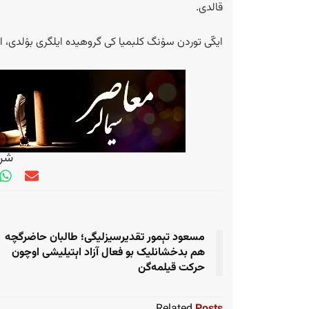
قالدی.
ایکّی توردن سۉنگ کلبمیا کی گروهیده ایلگری بۉلدی، انگلستان و گینه اېسه 
شری
مسعود تېمور تقدیرسیزلیگی؛ طالبان حاضرگچه
هم بدخشانلیک بو فعال آزاد اېتیلیشی اوچون
حرکت قیلمه‌گن