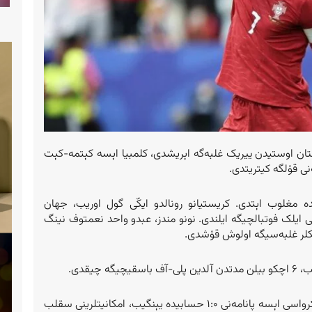
ه پرتقال اۉزبېکستان اوستیدن ییریک غلبه‌گه اېریشدی، کلمبیا اېسه کېتمه-کېت
یده پرتقال اۉزبېکستاننی 5:0 حسابیده مغلوب اېتدی. کریستیانو رونالدو ایکّی گول اوریب، جهان
ی ایلک فوتبالچیگه ایلندی. نونو مندز، عبدو واحد نعمتوف نینگ
لیکلر غلبه‌سیگه اولوش قۉشدی.
ال(L) گروهیده انگلستان و گینه 0:0 دورنگ اۉینه‌دی. کرواسی اېسه پانامه‌نی 1:0 حسابیده یېنگیب، امکانیتلرینی سقلب