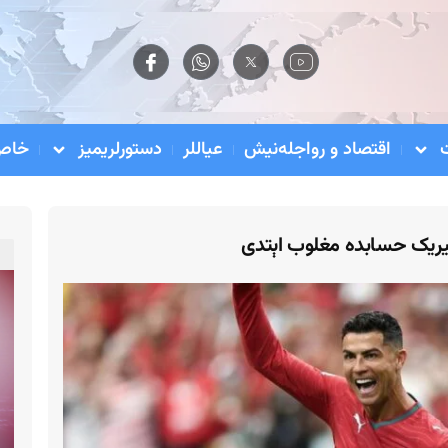
اقتصاد و رواجله‌نیش
عیاللر
دستورلریمیز
خاص 
ی ییریک حسابده مغلوب اېتدی