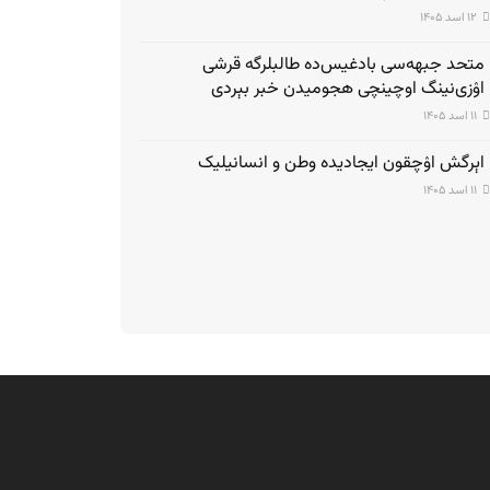
۱۲ اسد ۱۴۰۵
متحد جبهه‌سی بادغیس‌ده طالبلرگه قرشی
اۉزی‌نینگ اوچینچی هجومیدن خبر بېردی
۱۱ اسد ۱۴۰۵
اېرگش اۉچقون ایجادیده وطن و انسانیلیک
۱۱ اسد ۱۴۰۵