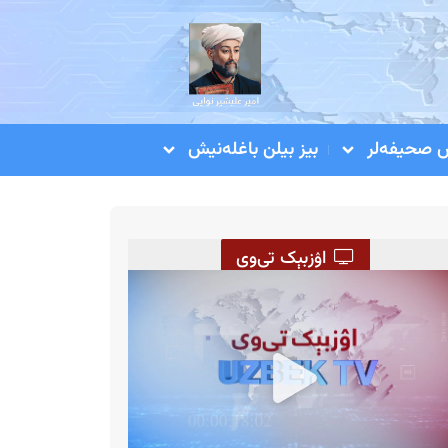
صحیفه‌لر
بیز بیلن باغله‌نیش
اۉزبېک تی‌وی