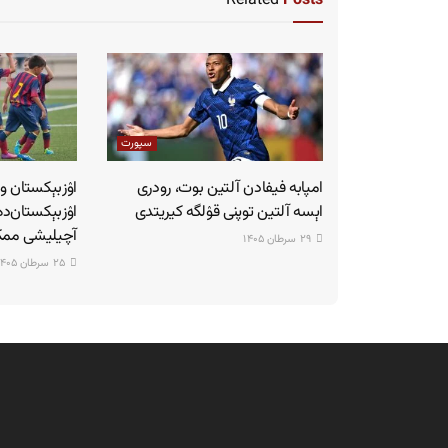
Related
Posts
سپورت
امپابه فیفادن آلتین بوت، رودری
اۉزبېکستان و ب
اېسه آلتین توپنی قۉلگه کیریتدی
اۉزبېکستان‌ده
آچیلیشی مم
۲۹ سرطان ۱۴۰۵
۲۵ سرطان ۱۴۰۵