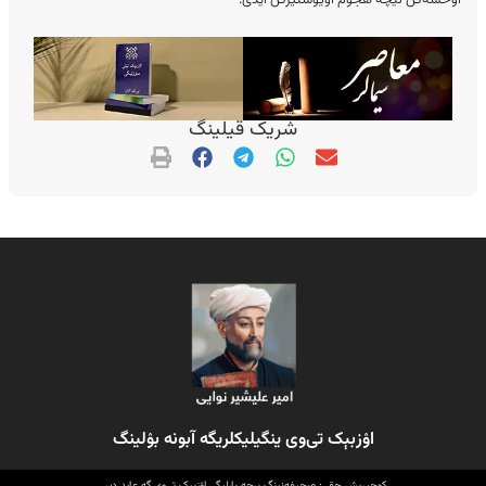
اۉخشه‌گن نیچه هجوم اویوشتیرگن ایدی.
شریک قیلینگ
اۉزبېک تی‌وی ینگیلیکلریگه آبونه بۉلینگ
کوچیریش حقی: صحیفه‌نینگ برچه بارلیگی اۉزبېک تی‌وی گه عاید دیر.