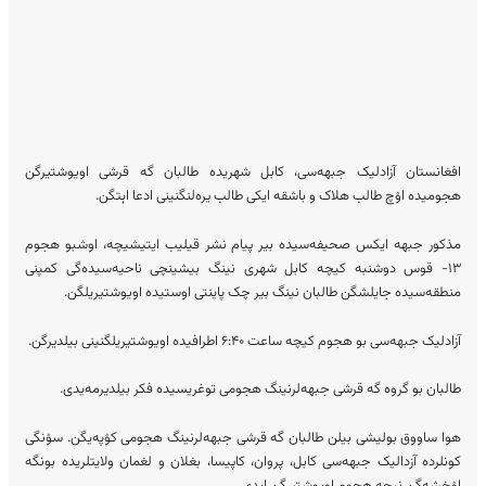
افغانستان آزادلیک جبهه‌سی، کابل شهریده طالبان گه قرشی اویوشتیرگن
هجومیده اۉچ طالب هلاک و باشقه ایکی طالب یره‌لنگنینی ادعا اېتگن.
مذکور جبهه ایکس صحیفه‌سیده بیر پیام نشر قیلیب ایتیشیچه، اوشبو هجوم
۱۳- قوس دوشنبه کیچه کابل شهری نینگ بیشینچی ناحیه‌سیده‌گی کمپنی
منطقه‌سیده جایلشگن طالبان نینگ بیر چک پاینتی اوستیده اویوشتیریلگن.
آزادلیک جبهه‌سی بو هجوم کیچه ساعت ۶:۴۰ اطرافیده اویوشتیریلگنینی بیلدیرگن.
طالبان بو گروه گه قرشی جبهه‌لرنینگ هجومی توغریسیده فکر بیلدیرمه‌یدی.
هوا ساووق بولیشی بیلن طالبان گه قرشی جبهه‌لرنینگ هجومی کۉپه‌یگن. سۉنگی
کونلرده آزدالیک جبهه‌سی کابل، پروان، کاپیسا، بغلان‌ و لغمان ولایتلریده بونگه