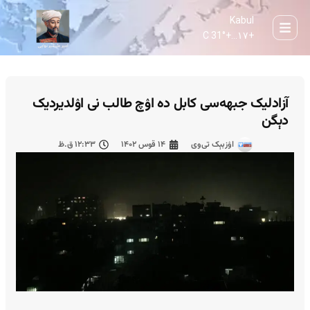
Kabul
31° C
+
۱۷...
+
آزادلیک جبهه‌سی کابل ده اۉچ طالب نی اۉلدیردیک
دېگن
اۉزبېک تی‌وی
۱۴ قوس ۱۴۰۲
۱۲:۳۳ ق.ظ