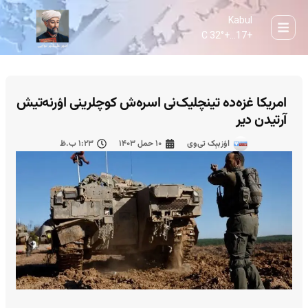
Kabul
32° C
+
17...
+
امریکا غزه‌ده تینچلیک‌نی اسره‌ش کوچلرینی اۉرنه‌تیش
آرتیدن دیر
اۉزبېک تی‌وی
۱۰ حمل ۱۴۰۳
۱:۲۳ ب.ظ