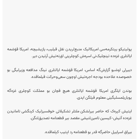
پولیتیکو یېتکرمه‌سی امریکالیک منبع‌لریدن نقل قیلیب، یازیشیچه، امریکا قۉشمه
ایالتلری غزه‌ده تینچلیک‌نی اسره‌ش کوچلرینی اۉرنه‌تیش آرتیدن دیر.
دییرلی اوشبو گزارش‌گه اساس، امریکا قۉشمه ایالتلری نینگ مدافعه وزیرلیگی بو
خصوصده علاحده بودجه اجره‌تیش اوچون سعی‌وحرکت قیلماقده.
بوندن ایلگری امریکا قۉشمه ایالتلری هیچ قچان بو مملکت کوچلری غزه‌گه
یوباریلمسلیگینی معلوم قیلگن اېدی.
ایتیش کېره‌ک که حاضر بیرلشکن ملتلر تشکیلاتی خوفسیزلیک کېنگشی تامانیدن
غزه‌ده آتیش-کیسین تامین‌لنیشی مقصد بیر قطعنامه تصدیق‌لنگن.
بیراق اسراییل حاضرگه قدر بو قطعنامه رد اېتیب کېلماقده.