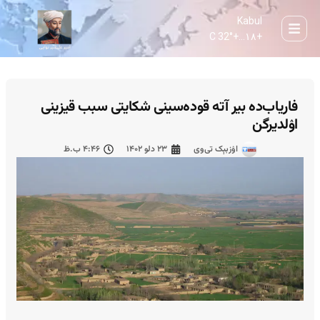
Kabul
32° C
+
۱۸...
+
فاریاب‌ده بیر آته‌ قوده‌سینی شکایتی سبب قیزینی
اۉلدیرگن
اۉزبېک تی‌وی
۲۳ دلو ۱۴۰۲
۴:۴۶ ب.ظ