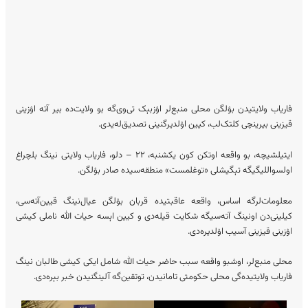
فاریاب ولایتیدن بۉلگن محلی منبع‌لر اۉزبېک تی‌وی‌گه بو ولایت‌ده بیر آته اۉزینی
قیزینی بیرینچی کلتک‌لب، کیین اۉلدیرگنینی تصدیق‌له‌یدی.
ایتیلشیچه، بو واقعه اوتکن کون یکشنبه، ۲۲ – دلو، فاریاب ولایتی نینگ بلچراغ
اولسواللیگیگه تېگیشلی «توغلمست» منطقه‌سیده صادر بۉلگن.
معلومات‌لرگه اساس، واقعه عاقبتیده قربان بۉلگن عیال‌نینگ قیین‌آته‌سی،
کیلینی‌دن اونینگ آته‌سیگه شکایت قیله‌دی و کیین اېسه حیات الله ناملی کیشی
اۉزینی قیزینی آسیب اۉلدیره‌دی.
محلی منبع‌لر، اوشبو واقعه‌ سبب حاضر حیات الله شامل ایکی کیشی طالبان نینگ
فاریاب ولایتیده‌گی محلی حکومتی تامانیدن، توتقین‌گه آلینگنیدن خبر بېره‌دی.