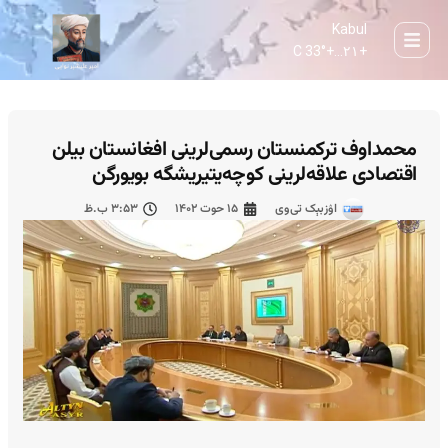
Kabul
33° C
+
۲۱...
+
محمداوف ترکمنستان رسمی‌لرینی افغانستان بیلن
اقتصادی علاقه‌لرینی کوچه‌یتیریشگه بویورگن
اۉزبېک تی‌وی
۱۵ حوت ۱۴۰۲
۳:۵۳ ب.ظ