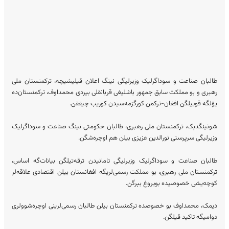
طالبان صناعت و سوداگرلیک وزیرلیگی نینگ اعلان قیلیشیچه، ترکمنستان ملی
رهبری و بو مملکت سابق جمهور باشلیغی قربانقلی بیردی محمداوف، ترکمنستان‌ده
یۉلگه قوییلگن افغان-ترکمن کورگزمه‌سیدن کوریب چیققن.
شونینگدېک، ترکمنستان ملی رهبری، طالبان حکومتی نینگ صناعت و سوداگرلیک
وزیرلیگی سرپرستی نورالدین عزیزی بیلن هم اوچره‌شگن.
طالبان صناعت و سوداگرلیک وزیرلیگی تامانیدن ترقه‌تیلگن بیانات‌گه اساس،
ترکمنستان ملی رهبری، بو مملکت رسمی‌لریگه افغانستان بیلن اقتصادی علاقه‌لر
کوچه‌یشی خصوصیده بویروغ بېرگن.
دیمک، محمداوف بو خصوصده ترکمنستان بیلن طالبان رسمی‌لرینی اوچره‌شوولری
دوامیگه تاکید قیلگن.