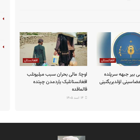
افغانستان
افغانستان
ی بیر جبهه سرپلده
اوچا: مالی بحران سبب میلیونلب
اعضاسینی اۉلدیریگنینی
افغانستانلیک یاردمدن چېتده
قالماقده
۱۴ اسد ۱۴۰۵