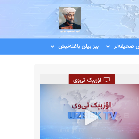
صحیفه‌لر
بیز بیلن باغله‌نیش
اۉزبېک تی‌وی