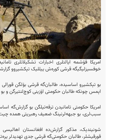
امریکا قۉشمه ایالتلری اخبارات تشکیلاتلری تامان
خوفسیزلیگیگه قرشی کوره‌ش ییللیک تېکشیروو گزارشی نی
بو تېکشیرو اساسیده، طالبان‌گه قرشی بۉلگن قورالی جب
اېمس چونکه طالبان حکومتی اۉزینی کوچ‌لنتیرگن و بو
امریکا حکومتی تامانیدن ترقه‌تیلگن بو گزارش‌گه اساس
سبب‌لری، بو جبهه‌لرنینگ ضعیف رهبریتی همده چیت‌ای
شونیندېک، مذکور گزارش‌ده افغانستان اهالیسی 
قورقیشلر، طالبان حکومتی‌گه قرشی جدی تهدیدلر یره‌