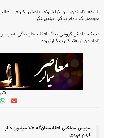
باشقه تاماندن، بو گزارش‌گه داعش گروهی طالبا
هجوملریگه دوام بېرگنی بیلدیریلگن.
دیمک، داعش گروهی نینگ افغانستان‌ده‌گی هجوم‌لری 
تامانیدن ترقه‌تیلگن بو گزارش‌ده.
شری
سویس مملکتی افغانستان‌‌گه ۱.۷ میلیون دالر
یاردم بېردی