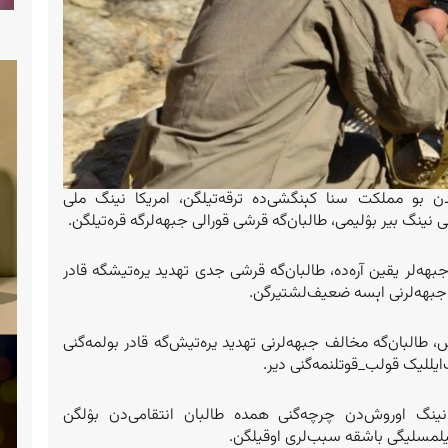
یدن بو مملکت سنا کېنگشی‌ده ترقه‌تیلگن، امریکا نینگ ملی
نگ بیر بۉلیمی، طالبان‌گه قرشی قورالی جبهه‌لرگه قره‌تیلگن.
هه‌لر یقین آره‌ده، طالبان‌گه قرشی جدی تهدید یره‌تیشگه قادر
 جبهه‌لرنی اېسه ضعیف‌لشتیرگن.
، طالبان‌گه مخالف جبهه‌لرنی تهدید یره‌تیش‌گه قادر بولمه‌گنی
للیک قولب_قوتلنمه‌گنی دیر.
نینگ اوروش‌دن چرچه‌گنی همده طالبان انتقامی‌دن بۉلگن
تیلمسلیگی باشقه سبب‌لری اوقیلگن.