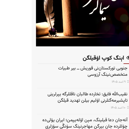
اېنگ کوپ اۉقیلگن
جنوبی تورکستان‌نی قوریش ــ بیر طبیات
متخصص‌نینگ آرزوسی
۹ اسد ۱۴۰۵
نقیب‌الله فایق: تخارده طالبان ناقللرگه یېرلرینی
تاپشیرمه‌گنلرنی اۉلیم بیلن تهدید قیلگن
۱۰ اسد ۱۴۰۵
آنه‌جان دعا قیلینگ، مېن اۉله‌یپمن؛ ایران یۉلی‌ده
چۉللرده جان بېرگن مهاجرنینگ سۉنگّی سۉزلری