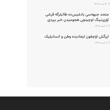
۱۲ اسد ۱۴۰۵
متحد جبهه‌سی بادغیس‌ده طالبلرگه قرشی
اۉزی‌نینگ اوچینچی هجومیدن خبر بېردی
۱۱ اسد ۱۴۰۵
اېرگش اۉچقون ایجادیده وطن و انسانیلیک
۱۱ اسد ۱۴۰۵