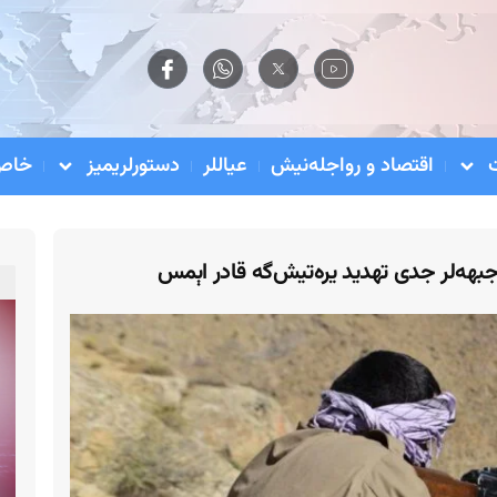
اقتصاد و رواجله‌نیش
عیاللر
دستورلریمیز
خاص 
جبهه‌لر جدی تهدید یره‌تیش‌گه قادر اېمس