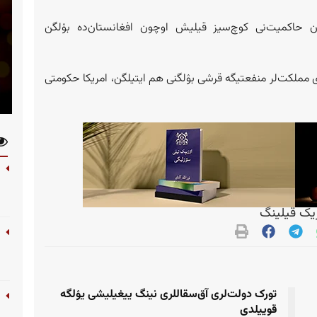
ن حاکمیت‌نی کوچ‌سیز قیلیش اوچون افغانستان‌ده بۉلگن
مملکت‌لر منفعتیگه قرشی بۉلگنی هم ایتیلگن، امریکا حکومتی
ک قیلینگ
تورک دولت‌لری آق‎‌سقاللری نینگ ییغیلیشی یۉلگه
قوییلدی