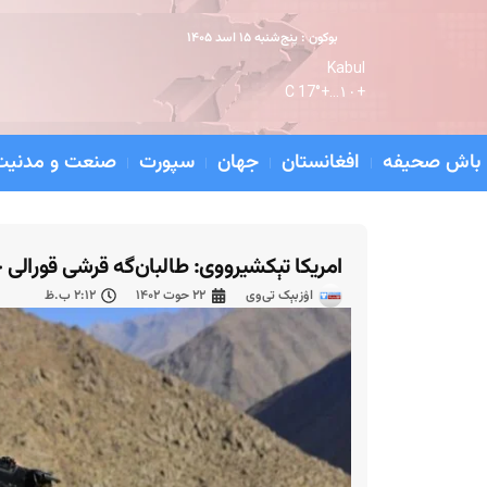
بوکون : پنج‌شنبه ۱۵ اسد ۱۴۰۵
Kabul
17° C
+
۱۰...
+
باش صحیفه
افغانستان
جهان
سپورت
صنعت و مدنیت
امریکا تېکشیرووی: طالبان‌گه قرشی قورالی 
اۉزبېک تی‌وی
۲۲ حوت ۱۴۰۲
۲:۱۲ ب.ظ