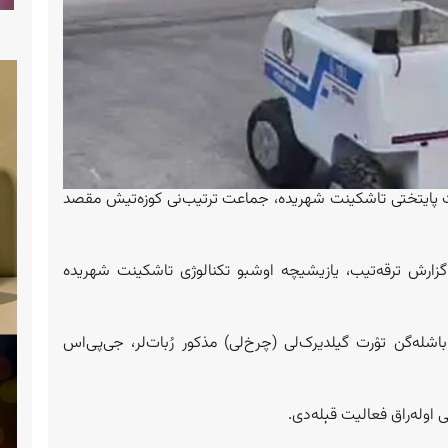
ت پایتختی تاشکینت شهریده، جماعت ترتیب‌نی کوزه‌تیش مقصد
زارش ترقه‌تیب، یازیشیچه اوشبو تکنالوژی تاشکینت‌ شهریده
اشله‌گن تۉرت گیلدیرک‌لی (چرخ‌لی) مذکور رُبات‌لر، جی‌پی‌اس
اوله‌راق فعالیت قېله‌دی.