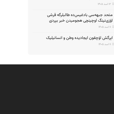
۱۲ اسد ۱۴۰۵
متحد جبهه‌سی بادغیس‌ده طالبلرگه قرشی
اۉزی‌نینگ اوچینچی هجومیدن خبر بېردی
۱۱ اسد ۱۴۰۵
اېرگش اۉچقون ایجادیده وطن و انسانیلیک
۱۱ اسد ۱۴۰۵