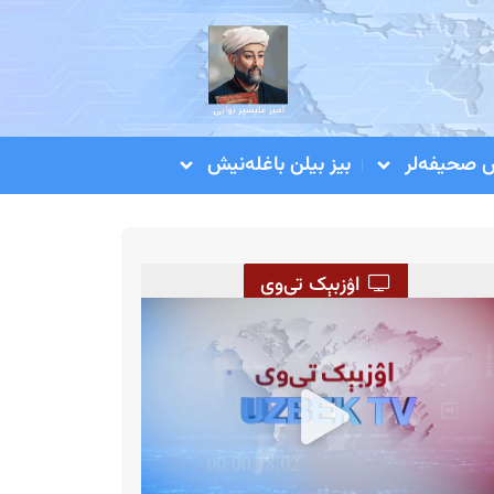
صحیفه‌لر
بیز بیلن باغله‌نیش
اۉزبېک تی‌وی