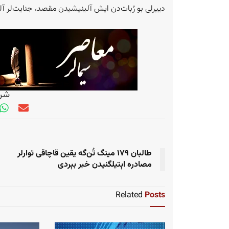
دییرلی بو رُبات‌دن ایش آلینیشیدن مقصد، جنایت‌لر آ
شری
طالبان ۱۷۹ مینگ تُن‌گه یقین قاچاقی توارلر
مصادره اېتیلگنیدن خبر بېردی
Related
Posts