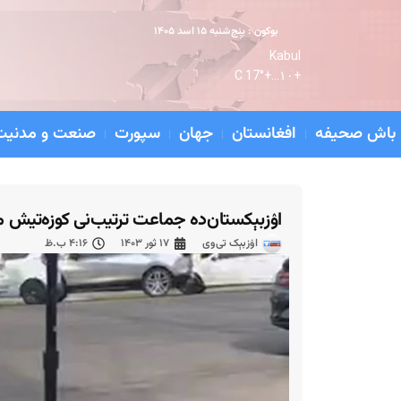
بوکون : پنج‌شنبه ۱۵ اسد ۱۴۰۵
Kabul
17° C
+
۱۰...
+
باش صحیفه
افغانستان
جهان
سپورت
صنعت و مدنیت
اۉزبېکستان‌ده جماعت ترتیب‌نی کوزه‌تیش م
اۉزبېک تی‌وی
۱۷ ثور ۱۴۰۳
۴:۱۶ ب.ظ