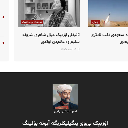
جهان
صنعت و مدنیت
ده سعودي نفت تانکری
تانیقلی اۉزبېک عیال شاعری شریفه
ه‌دی
سلیم‌اوه عالم‌دن اوتدی
۱۴ اسد ۱۴۰۵
اۉزبېک تی‌وی ینگیلیکلریگه آبونه بۉلینگ