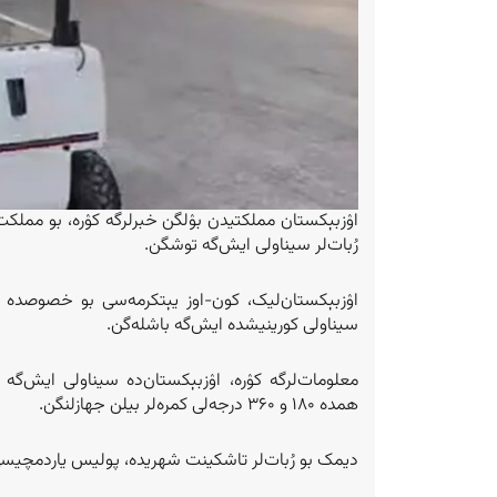
اۉزبېکستان مملکتیدن بۉلگن خبرلرگه کۉره، بو مملک
رُبات‌لر سیناولی ایش‌گه توشگن.
اۉزبېکستان‌لیک، کون-اوز یېتکرمه‌سی بو خصوصده گ
سیناولی کورینیشده ایش‌گه باشله‌گن.
معلومات‌لرگه کۉره، اۉزبېکستان‌ده سیناولی ایش‌گه ب
همده ۱۸۰ و ۳۶۰ درجه‌لی کمره‌لر بیلن جهازلنگن.
دیمک بو رُبات‌لر تاشکینت‌ شهریده، پولیس یاردمچیسی 