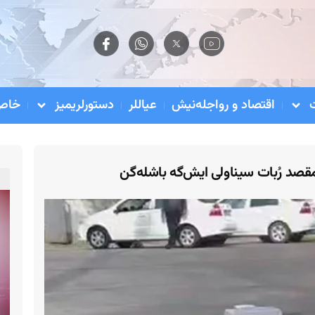
اقتصاد و رواجله‌نیش
عیاللر
دستورلریمیز
خاص 
قصد رُبات سیناولی ایش‌گه باشله‌گن