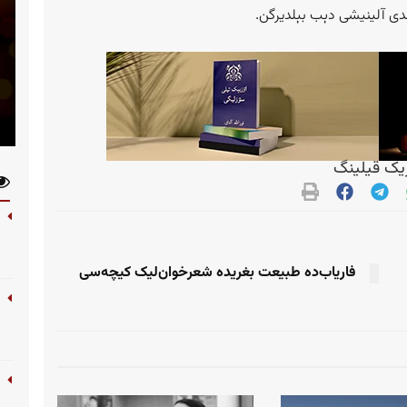
لدی آلینیشی دېب بېلدیرگن.
ک قیلینگ
فاریاب‌ده طبیعت بغریده شعرخوان‌لیک ‌کیچه‌سی