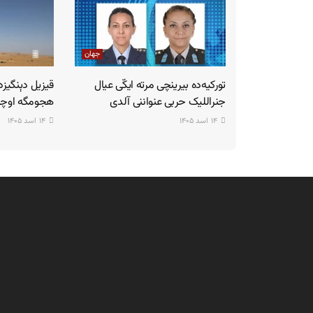
جهان
تورکیه‌ده بیرینچی مرته ایکّی عیال
قیزیل دېنگیز
جنراللیک حربی عنواننی آلدی‌
هجومگه اوچر
۱۴ اسد ۱۴۰۵
۱۴ اسد ۱۴۰۵