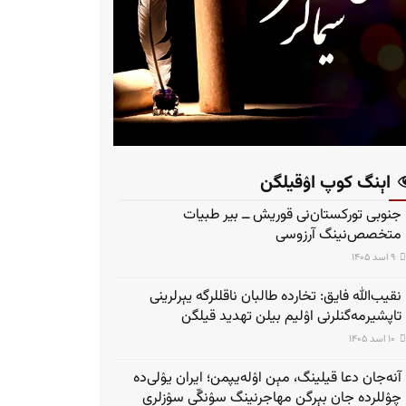
اېنگ کوپ اۉقیلگن
جنوبی تورکستان‌نی قوریش ــ بیر طبیات
متخصص‌نینگ آرزوسی
۹ اسد ۱۴۰۵
نقیب‌الله فایق: تخارده طالبان ناقللرگه یېرلرینی
تاپشیرمه‌گنلرنی اۉلیم بیلن تهدید قیلگن
۱۰ اسد ۱۴۰۵
آنه‌جان دعا قیلینگ، مېن اۉله‌یپمن؛ ایران یۉلی‌ده
چۉللرده جان بېرگن مهاجرنینگ سۉنگّی سۉزلری