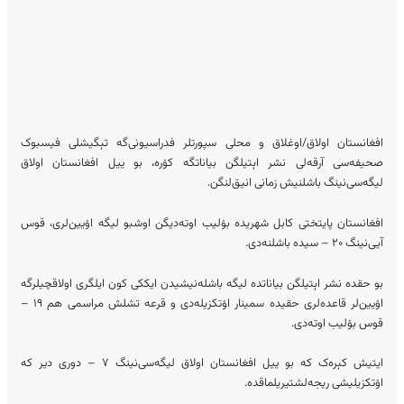
افغانستان اولاق/اوغلاق و محلی سپورتلر فدراسیونی‌گه تېگیشلی فیسبوک
صحیفه‌سی آرقه‌لی نشر اېتیلگن بیاناتگه کۉره، بو ییل افغانستان اولاق
لیگه‌سی‌نینگ باشلنیش زمانی انیق‎‌لنگن.
افغانستان پایتختی کابل شهریده بۉلیب اوته‌دیگن اوشبو لیگه اۉیین‌لری، قوس
آیی‌نینگ ۲۰ – سیده باشلنه‌دی.
بو حقده نشر اېتیلگن بیاناتده لیگه باشله‌نیشیدن ایککی کون ایلگری اولاقچیلرگه
اۉیین‌لر قاعده‌لری حقیده سمینار اۉتکزیله‌دی و قرعه تشلش مراسمی هم ۱۹ –
قوس بۉلیب اوته‌دی.
ایتیش کېره‌ک که بو ییل افغانستان اولاق لیگه‌سی‌نینگ ۷ – دوری دیر که
اۉتکزیلیشی ریجه‌لشتیریلماقده.