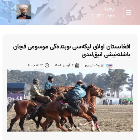
Kabul
33° C
+
۲۲...
+
افغانستان اولاق لیگه‌سی نوبتده‌گی موسومی قچان
باشله‌نیشی انیق‌لندی
اۉزبېک تی‌وی
۲ قوس ۱۴۰۴
۸:۲۲ ب.ظ