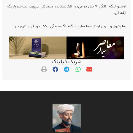
اوشبو لیگه اۉتگن ۷ ییل دوامی‌ده، افغانستانده هیجانلی سپورت بیله‌شوولریگه
اَیله‌نگن.
یما پترول و سرپل اولاق جماعه‌لری لیگه‌نینگ سونگی ایککی دور قهرمانلری دیر.
شریک قیلینگ