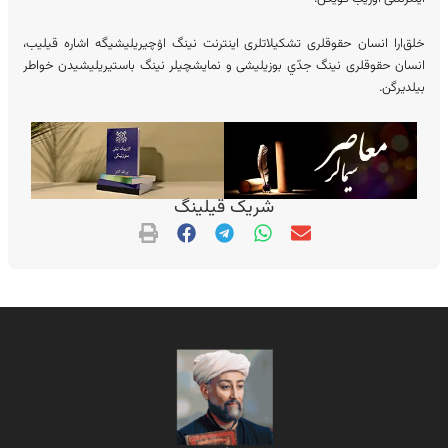
خلق‌ارا انسان حقوقلری تشکیلاتلری اینترنت نینگ اۉچیریلیشیگه اشاره‌ قیلیب،
انسان حقوقلری نینگ جدّي بوزیلیشی و نمایشچیلر نینگ باستیریلیشیدن خواطر
بیلدیرگن.
شریک قیلینگ