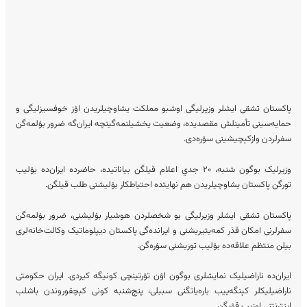
پاکستان تشقی ایشلر وزیرلیگی اوشبو مملکت یشاوچیلریدن اۉز خوفسیزلیگی و
حمایه‌سینی تأمینلش مقصدیده، وضعیت یخشیلنمه‌گینچه ایران‌گه ضرور بۉلمه‌گن
سفرلردن وازکېچیشینی سۉره‌دی.
وزیرلیک بوگون شنبه‌، ۲۰ جدي اعلام قیلگن بیاناتیده، حاضرده ایران‌ده بۉلیب
تورگن پاکستان یشاوچیلریدن هم نهایتده‌ احتیاطکار بۉلیشنی طلب قیلگن.
پاکستان تشقی ایشلر وزیرلیگی بو شخصلردن هوشیار بۉلیشنی، ضرور بۉلمه‌گن
سفرلرنی امکان قدَر کمه‌یتیریشنی و ایرانده‌گی پاکستان دیپلوماتیک وکالت‌خانه‌لری
بیلن منتظم علاقه‌ده بۉلیب توریشنی سۉره‌گن.
ایران‌ده ناراضیلیک نمایشلری بوگون اۉن تۉرتینچی کونیگه کیردی. ایران حکومتی
ناراضیلیکلر کېنگه‌ییب باره‌یاتگنی سببلی، پنج‌شنبه‌‌ کونی کېچقوروندن باشلب
اینترنتنی اوزیب قۉیگن.