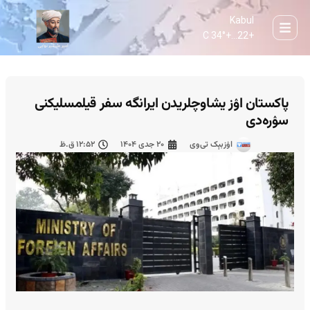
Kabul
34° C
+
22...
+
پاکستان اۉز یشاوچلریدن ایرانگه سفر قیلمسلیکنی
سۉره‌دی
اۉزبېک تی‌وی
۲۰ جدی ۱۴۰۴
۱۲:۵۲ ق.ظ