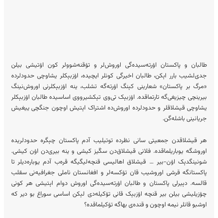
طالبان و پاکستان اۉرته‌سیده‌گی اوروش‌لر و تۉقنه‌شوولر کون اۉتیشی بیلن
جدی‌لشیب بارر اېکن، طالبان اخیرگی کونلر ایچیده، اۉزبېکلر یشاوچی حدودلرده
«مرگ بر پاکستان» شعارینی کېنگ اۉرته‌گه تشلب، ینه اۉزبېکلرنی اوروش‌نینگ
بیرینچی چیزیغی‌گه تارتماقده. اۉزبېک تی‌وی تېکشیرووی اساسیده طالبان اۉزبېکلر
یشاوچی قیشلاقلر و حدودلرده اوروش‌ده اشتراک اېتیش اوچون جنگچی ییغیش
جریانینی باشله‌گن.
هر قیشلاقدن جمعیتی سانی‌ نظرده توتیلیب آدم پاکستان چېگره حدودلریده
اوروشگه یوباریلماقده. فلانی قیشلاق‌دن سکّیز کیشی و ینه بیری‌دن اۉن کیشی.
شونینگدېک اۉن-بیر … قیشلاق اهالیسی قنچه‌لیگیگه قره‌ب آدم یوباره‌دیلر تا
پاکستانگه قرشی اوروشیب قان تۉکسه‌لر و افغانستان ناملی جغرافیه‌نی سقلب
قالسه. دېیرلی پاکستان و طالبان اۉرته‌سیده‌گی اوروش دوام اېتیشی هر کونی
چۉزیلیشی بیلن بیر قنچه اۉزبېک قانی تۉکیله‌دی لېکن اساسی سوراغ بو دیر که
اوشبو قانلر نیمه اوچون و قنده‌ی بهاگه تۉکیلماقده؟