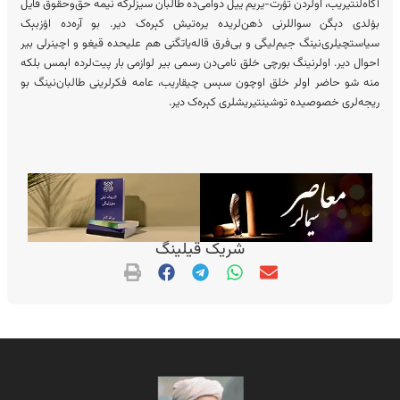
آگاه‌لنتیریب، اولردن تۉرت-یریم ییل دوامی‌ده طالبان سیزلرگه نیمه حق‌وحقوق قایل
بۉلدی دېگن سواللرنی ذهن‌لریده یره‌تیش کېره‌ک دیر. بو آره‌ده اۉزبېک
سیاستچیلری‌نینگ جیم‌لیگی و بی‌فرق قاله‌یاتگنی هم علیحده قیغو و اچینرلی بیر
احوال دیر. اولرنینگ بورچی خلق نامی‌دن رسمی بیر لوازمی بار پیت‌لرده اېمس بلکه
منه شو حاضر اولر خلق‌ اوچون سېس چیقاریب، عامه فکرلرینی طالبان‌نینگ بو
ریجه‌لری خصوصیده توشینتیریشلری کېره‌ک دیر.
شریک قیلینگ