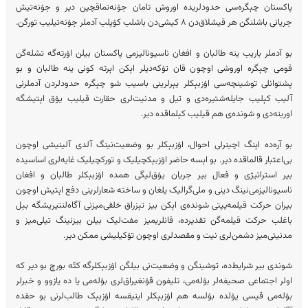
پاکستان چېگره‌سی حدودلریده اوروش تامان جۉنه‌تماقچین دیر و جۉنه‌تیش
جریانی باشلنگن هر قیشلاق‌دن ۸ کیشی‌دن باشلب کۉپلب آدملر جۉنه‌تیلیب تورگن.
بو آدملر باریب ینه طالبان و افغان ناسیونالیزمی پاکستان بیلن اۉرته‌گه تشله‌گن
قومی چېگره اوروشی اوچون قان تۉکه‌دیلر اېکن اېرته کونی ینه طالبان و بو
پشتوانلی توشینچه‌سی اۉزبېکلر یېرلرینی باسیب شو چېگره حدودلردن آدملرنی
آلیب کېلیب جایله‌شتیره‌دی و تیل و مدنیت‌لری حقارت قیلیب یۉق اېتیشگه
اورینه‌دی و شونده‌ی هم قیلیب کېلماقده دیر.
بو آره‌ده اېنگ اچینرلی احوال، اۉزبېکلر بو وضعیت‌نینگ آلدی آلینیشی اوچون
بی‌اعتبار قالماقده دیر. بو اېسه حاضر اۉزبېکچیلیک و تورکچیلیک غایه‌لری اساسیده
بیر استراتیژی و فعال بیر جریان یۉق‌لیگی همده اۉزبېکلر طالبان و افغان
ناسیونالیزمی‎‌نینگ دینی و ملی‌گرالیک یلغان و ساخته شعارلرینی دفع اېتیش اوچون
بیران حرکت قیلمه‌یپتی شونده‌ی اېکن بیز تېزراق خلقی‌میزنی آگاه‌لنتیریشگه بېل
باغلب حرکت قیلمه‌گن تقدیرده، قانلریمیز مفت‌لیک بیلن بیزنینگ تیلی‌میز و
مدنیتی‌میز دشمن‌لری نیت و مقصدلری اوچون تۉکیلیشی ممکن دیر.
شوندی بیر شرایط‌ده، توشینگن و وضعیت‌نی بیلگن اۉزبېکلرگه کتّه بورچ بو دیر که
اولر اجتماعی صحیفه‌لر بۉله‌می، تلیفون قۉنغیراق‌لری بۉله‌می یا ده یازوو و خبرلر
بۉله‌می قیسی یۉلده بۉلسه هم اۉزبېکلر اینیقسه اۉزبېک طالب‌لرنی بو حقده