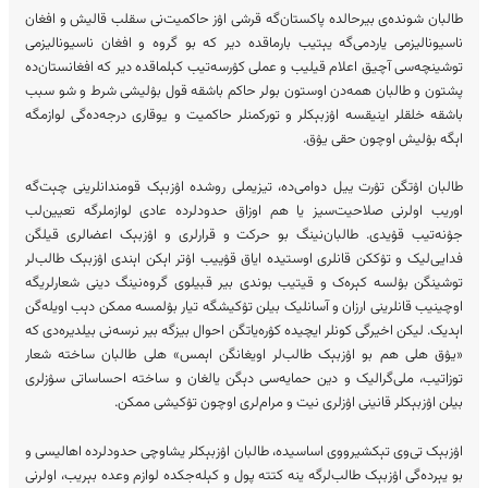
طالبان شونده‌ی بیرحالده پاکستان‌گه قرشی اۉز حاکمیت‌نی سقلب قالیش و افغان
ناسیونالیزمی یاردمی‌گه یېتیب بارماقده دیر که بو گروه و افغان ناسیونالیزمی
توشینچه‌سی آچیق اعلام قیلیب و عملی کۉرسه‌تیب کېلماقده دیر که افغانستان‌ده
پشتون و طالبان همه‌دن اوستون بولر حاکم باشقه قول بۉلیشی شرط و شو سبب
باشقه خلقلر اینیقسه اۉزبېکلر و تورکمنلر حاکمیت و یوقاری درجه‌ده‌گی لوازمگه
اېگه بۉلیش اوچون حقی یۉق.
طالبان اۉتگن تۉرت ییل دوامی‌ده، تیزیملی روشده اۉزبېک قومندانلرینی چېت‌گه
اوریب اولرنی صلاحیت‎‌سیز یا هم اوزاق حدودلرده عادی لوازملرگه تعیین‌لب
جۉنه‌تیب قۉیدی. طالبان‌نینگ بو حرکت و قرارلری و اۉزبېک اعضالری قیلگن
فدایی‌لیک و تۉککن قانلری اوستیده ایاق قۉییب اۉتر اېکن اېندی اۉزبېک طالب‌لر
توشینگن بۉلسه کېره‌ک و قیتیب بوندی بیر قبیلوی گروه‌نینگ دینی شعارلریگه
اوچینیب قانلرینی ارزان‌ و آسانلیک بیلن تۉکیشگه تیار بۉلمسه ممکن دېب اویله‌گن
اېدیک. لیکن اخیرگی کونلر ایچیده کۉره‌یاتگن احوال بیزگه بیر نرسه‌نی بیلدیره‌دی که
«یۉق هلی هم بو اۉزبېک طالب‌لر اویغانگن اېمس» هلی طالبان ساخته شعار
توزاتیب، ملی‌گرالیک و دین حمایه‌سی دېگن یالغان و ساخته احساساتی سۉزلری
بیلن اۉزبېکلر قانینی اۉزلری نیت و مرام‌لری اوچون تۉکیشی ممکن.
اۉزبېک تی‌وی تېکشیرووی اساسیده، طالبان اۉزبېکلر یشاوچی حدودلرده اهالیسی و
بو یېرده‌گی اۉزبېک طالب‌لرگه ینه کتته پول و کېله‌جکده لوازم وعده بېریب، اولرنی