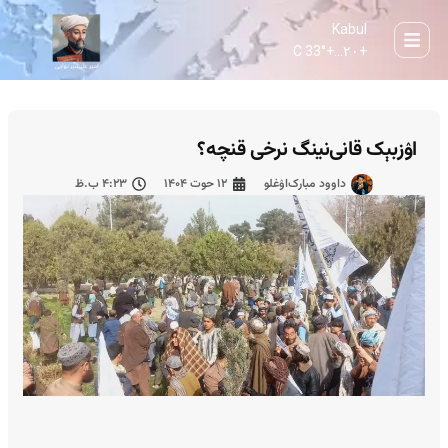
Kabul
33° C
+
۲۰...
+
اۉزبېک قانی‌نینگ نرخی قنچه؟
داوود مبارک‌اۉغلو
۱۲ حوت ۱۴۰۴
۴:۲۳ ب.ظ