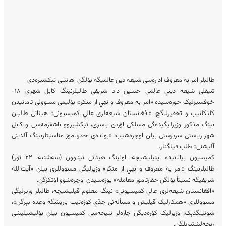
طالبلر امر به معروف اداره‌سی شیعه دین عالمیگه بۉلگن اهانتنی تېکشیره‌دی
تنیقلی شیعه‌ دیني عالِمی حسین داد شریفی طالبلرنینگ کابل شهری ۱۸-
خوفسیزلیک حوزه‌سیده «امر به معروف و نهي از منکر» بۉلیمی مسوولی تامانیدن
کلتکلنیب و تحقیرلنگچ، «افغانستان شیعه‌لری عالي کمیسیونی» هیئاتی طالبان
نینگ مذکور وزیرلیگیده‌گی مسلکی اۉرین باسری، تېکشیروو باشقرمه‌سی و کابل
شهر ریاستی سرپرستی بیلن اوچره‌شیب، «بونده‌ی حقارتاموز مناسبتلرنینگ آلدینی
آلیشنی» طلب قیلگنلر.
کمیسیون بیاناتیده ایتیلیشیچه، اونینگ هیئاتی تیناوون‌ (سه‌شنبه‌، ۲۲ ثور)
طالبلرنینگ «امر به معروف و نهي از منکر» وزیرلیگی مسووللری بیلن «آیت‌ا‌لله
شریفيگه نسبتاً بۉلگن حقارتاموز معامله‌» یوزه‌سیدن اوچره‌شوو اۉتکزگن.
«افغانستان شیعه‌لری عالي کمیسیونی» نینگ معلوم قیلیشیچه، طالبلر وزیرلیگی
مسووللری «همکارلیک قیلیش و مسأله‌نی جدّي کوزه‌تیب باریشگه وعده‌ بېرگن»،
شونینگدېک، وزیرلیک کۉره‌دیگن چاره‌لر نتیجه‌سی کمیسیون بیلن بۉلیشیلیشی
رېجه‌لشتیریلگن.