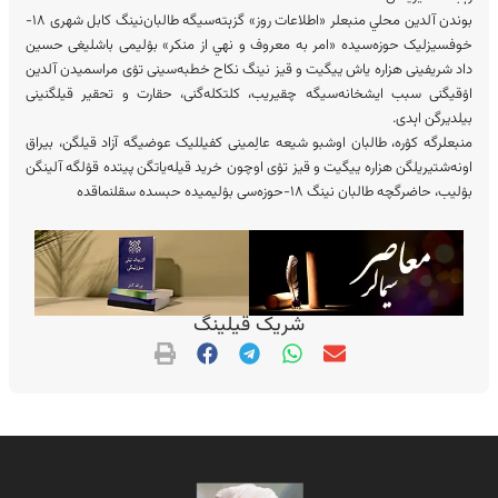
بوندن آلدین محلي منبعلر «اطلاعات روز» گزېته‌سیگه طالبان‌نینگ کابل شهری ۱۸-
خوفسیزلیک حوزه‌سیده «امر به معروف و نهي از منکر» بۉلیمی باشلیغی حسین
دا‌د شریفینی هزاره یاش ییگیت و قیز نینگ نکاح خطبه‌سینی تۉی مراسمیدن آلدین
اۉقیگنی سبب ایشخانه‌سیگه چقیریب، کلتکله‌گنی، حقارت و تحقیر قیلگنینی
بیلدیرگن اېدی.
منبعلرگه کۉره‌، طالبان اوشبو شیعه‌ عالِمینی کفیللیک عوضیگه آزاد قیلگن، بیراق
اونه‌شتیریلگن هزاره ییگیت و قیز تۉی اوچون خرید قیله‌یاتگن پیتده قۉلگه آلینگن
بۉلیب، حاضرگچه طالبان نینگ ۱۸-حوزه‌سی بۉلیمیده حبسده سقلنماقده
شریک قیلینگ