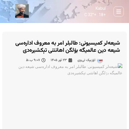
Kabul
32° C
+
18...
+
شیعه‌لر کمیسیونی: طالبلر امر به معروف اداره‌سی
شیعه دین عالمیگه بۉلگن اهانتنی تېکشیره‌دی
اۉزبېک تی‌وی
۲۳ ثور ۱۴۰۵
۹:۰۷ ب.ظ