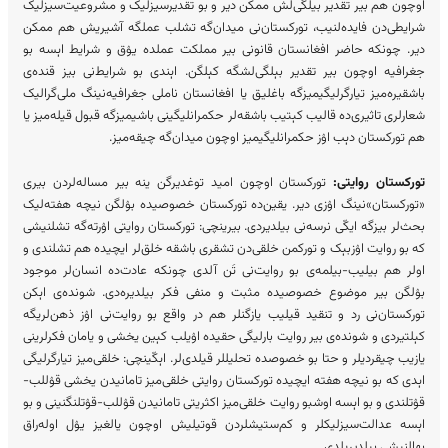
اوچون هم بیر تقدیر بیلگی‌لش ممکن دیر و بو تقدیرسیزلیک و مشروعیت‌سیزلیک
شرایطی‌دن فایده‌لنیب، تورکستان‌نی میدان‌گه تشلب عملگه آشیریش هم ممکن
دیر. چونکه حاضر افغانستان قانونی بیر مملکت عملده یۉق و شرایط اېسه بو
جغرافیه اوچون بیر تقدیر بېلگی‌لشگه کېلگن. اېندی بو شرایط‌نی بیز قنده‌ی
باشقیره‌میز تیارگرلیگیمیزگه باغلیق یا افغانستان ناملی جغرافیه‌نینگ ملی‌گرالیک
شعارلری تاثیری‌ده قالیب کېتیب باشقه‌لر حکمرانلیگینی باشیمیزگه قبول قیله‌میز یا
هم تورکستان دېب اۉز حکمرانلیگیمیز اوچون میدان‌گه چیقه‌میز.
تورکستان روایتی:
تورکستان اوچون امید توغدیرگن ینه بیر مساله‌لردن بیری
«تورکستان»نینگ اۉزی دیر. یقین‌ده تورکستان خصوصیده بۉلگن نیچه هفته‌لیک
بحث‌لر بیزگه ایکّی نرسه‌نی بیلدیردی. بیرینچی: تورکستان روایتی اۉرته‌گه تشلنیشی
که بو روایت اۉزبېک و تورکمن خلقی‌دن تشقری باشقه خلق‌لر ایچیده هم تشلندی و
اولر هم بیلیب-بیلمه‌ی بو روایت‌نی تَن آلدی چونکه عادت‌ده انسان‌لر موجود
بۉلگن بیر موضوع‌ خصوصیده مثبت و منفی فکر بیلدیره‌دی. شونده‌ی اېکن
تورکستان‌نی رد و تنقید قیلیب یازگنلر هم در واقع بو روایت‌نی اۉز ذهن‌لریگه
کېلتیردی و شونده‌ی بیر روایت بارلیگی حقیده اۉیلب کېین یخشی و یامان فکرلرینی
یازیب چیقردیلر و حتا بو خصوصده تحلیللر قیلدی‌لر. اېکّینچی: خلقی‌میز تیارگرلیگی
اېدی که بو نیچه هفته ایچیده تورکستان روایتی خلقی‌میز تامانیدن یخشی قۉللب-
قۉتلندی و بو اېسه اوشبو روایت خلقی‌میز اکثریتی تامانیدن قۉللب-قۉتلنگنینی و بو
اېسه عدالت‌سیزلیکلر و کم‌ستیشلردن قوتیلیش اوچون یالغیز یۉل اوله‌راق
بهالنیشی بیلدیریلدی.