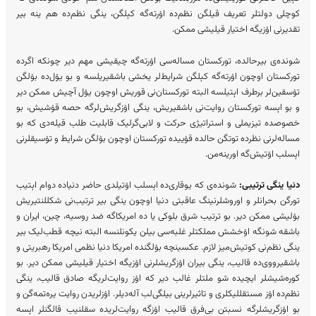
کوچلی دولتلر تعریف قیلگن نظم‌ده اۉرته‌گه کېلگن، ینگی نظم‌ده هم ینه بیر
تقدیرنی اۉزیگه اختیار قیلیشی ممکن.
شونده‌ی بیرحالده، تورکستان مساله‌سی اۉرته‌گه چیقیشی مهم دیر چونکه اگرده
تورکستان اوچون اۉرته‌گه کېلگن شرایط‌لر یخشی باشقیریلسه و بو یۉل‌ده بۉلگن
تۉسقین‌لر برطرف اېتیلسه البته تورکستان‌نی قوریش اوچون یۉل آچیش ممکن دیر
و بو اېسه تورکستان روایت‌نی باشقیریش، ینگی اۉزگریش‌لرگه حصه قۉشیش، بو
خصوصده تیزیملی و استراتیژی حرکت و لابی‌گرلیک قابلیت‌ طلب قیله‌دی که بو
مساله‌لرنی نظرده توتگن حالده قۉییده‌ تورکستان اوچون بۉلگن شرایط و تۉسیقلرنی
اېسلب اۉتیش‌گه اورینه‌من.
دنیا ینگی ترتیبی:
شونده‌ی که یوقاری‌ده اېسلب اۉتیلدی حاضر دنیاده دوام اېتیب
تورگن بحرانلر و اوروشلرنینگ عاقبتی دنیا اوچون ینگی بیر ترتیب‌نی شکللنتیریش
بۉلیشی ممکن دیر. بو ترتیب شرق بلوکی یا ده امریکاگه ضد روسیه، چین، ایران و
باشقه شونگه اۉخشش مملکتلر غلبه‌سی بیلن یکونلنسه البته نیچه قطب‌لیک بیر
ینگی نظم‌نی کوتیش‌میز لازم. عکسینچه بۉلگنده امریکا دنیا نظمی امریکا رهبریتی و
باشقیرووی‌ده قالیب، ینگی بیران اۉزگریشلرنی اۉزیگه اختیار قیلیشی ممکن دیر. بو
کوره‌شیشلر ایچیده شو ملتلر غالب دیر که اۉز روایت‌لریگه صادق قالیب، ینگی
نظم‌ده اۉز مستقللیکلری و تاثیرلرینی بیلگی‌لب آله‌دیلر. اۉزلریدن روایت یره‌تمه‌گن و
بو اۉزگریشلرگه نسبتن بی‌فرق قالیب اۉزگه روایت‌لریده سقلنیب قالگنلر اېسه