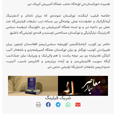
تقدیرده «تورکستان»نی اۉرته‌گه تشلب عملگه آشیریش کېره‌ک دیر.
خلاصه قیلیب اَیتگنده، تورکستان شونده‌ی که بیران تامانلر و آدملرنینگ
آرمانگرالیک و حقیقت‌ده عملی بۉلمه‌گن بیر مساله دېب تبلیغات قیلیشی‌گه ضد
عملی بیر داعیه دیر و بو اېسه عملگه آشیریلیشی بیز خلق‌نینگ اینیقسه سیاسی
کادرلرنینگ تیارگرلیگی و تورکستان مساله‌سی اوستیدن قنده‌ی اوتیشی‌گه باغلیق.
حاضر بیز کۉریب کېله‌یاتگنیمیز کۉپینچه سیاسی‌لریمیز افغانستان اوچون بیران
تغییرات‌نی کوتیب تورگنلر بو بیلن تورکستان عملگه آشیریلمه‌یدی و باشقه‌لر آلیب
کېلگن تقدیرلرده بیز بیر نیچه ریاست یا هم والی‌لیک و وزیرلیک بیلن چیک‌لنیب
آرتگه سوریب قالینیشی‌میز و بو آره‌ده یېرلریمیز و کانلریمیز باسیب آلینیب،
حدودلریمیز باشقه‌لر اختیاریگه اۉتیشی حتمی دیر.
شریک قیلینگ