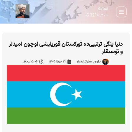
Kabul
32° C
+
۲۰...
+
دنیا ینگی ترتیبی‌ده تورکستان قوریلیشی اوچون امیدلر
و تۉسیقلر
داوود مبارک‌اۉغلو
۲۱ جوزا ۱۴۰۵
۵:۰۶ ب.ظ