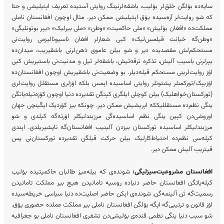
سایه‌ده بۉلگن خلق‌لر بۉلیب، باشقه‌لرنینگ روایتی آستیده تعریف اېتیلیشی و حتا
که شو روایت‌لر آره‌سیده یۉق اېتیلیشی ممکن دیر. مثال اوچون افغانستان ناملی
مملکت‌ده «افغان بۉلیش» «ملی حاکمیت» «وطن» «ملی بیرلیک» «یېر بوتونلیگی»
«وطن‌گه خیانت قیلمس‌لیک» کبی شعارلر افغان ناسیونالیزمی روایت‌نی
مستحکم‌لش مقصدیده دیر و شو بیلن عاموی ذهن‌لرنی باشقیریب، میدان‌ده
یېرلرنی باسیب آلیش، تذکره ترقه‌تیش، باشقه‌لر تیل و مدنیت‌نی باستیریش کبی
اۉز روایت‌لرینی مستحکم قیله‌دیلر. بو وضعیت‌نی باشقیریش اوچون افغانستان‌ده
اۉزبېک/تورکمنلر پشتونلر روایتی اساسیده اېمس بلکه اۉزلری مستقلل روایت‌لری
(تورکستان‌خواهلیک) بیلن کوچلی ایلگری کېتگن تقدیرده دنیا اوچون کۉزه‌تیله‌یاتگن
ینگی نظم‌ده مستقللیککه اېریشیش ممکن دیر. چونکه بیز کۉردیک ایکّینچی جهان
اوروشی‌دن کېین ینگی نظم اساسیده‌گی مرزبندلیکلر اۉرته‌گه کېلدی و شو
مرزبندلیکلر اساسیده تورکستان بیزدن آلینیب افغانستان‌گه تاپشیریلدی. اېندی
کېله‌سی نظم‌ده احتیاط‌کارلیک بیلن حرکت قیلگن تقدیرده تورکستان‌نی پس
قیتریب آلیش ممکن دیر.
افغانستان مشروعیت‌سیزلیگی:
شونده‌ی که بیله‌میز طالبان حاکمیتیده بۉلیب
کېله‌یاتگن افغانستان حاضر دنیاده روسیه تامانیدن هیچ بیر مملکت تامانیدن
رسمیت‌گه تَن آلینمه‌گن. شونده‌ی اېکن حاضر اصلیت‌ده دنیا سیاسی خریطه‌سیده
اۉز قانون و ترتیبی‌گه اېگه بۉلگن افغانستان ناملی بیر مملکت عملده حضوری یۉق.
شو سبب دنیا ینگی نظمی قنده‌ی بۉلیشی‌دن تشقری افغانستان ناملی بو جغرافیه‌