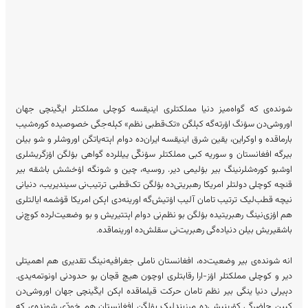
شونده‌ی که گواه‌میز دنیا مملکتلری اینیقسه کوچلی مملکتلر ایکّینچی جهان
اوروشی‌دن سۉنگ اۉرته‌گه کېلگن «تک‌قطبی نظم» کېله‌جگی خصوصیده کوره‌شیب
بارماقده و اوکراین، یقین شرق اینیقسه ایران‌ده دوام اېته‌یاتگن اوروشلر و شو بیلن
بیرگه افغانستان و سوریه کبی مملکتلر سۉنگّی ییللرده گواهی بۉلگن اۉزگریشلری
اوشبو کوره‌شلرنینگ بیر بۉلیمی دیر. روسیه، چین و شونگه اۉخشش باشقه بیر
قنچه کوچلی دولتلر امریکا رهبریتی‌ده بۉلگن تک‌قطبی ترتیب‌نی سیندیریب، دنیانی
نیچه قطب‌لیک ترتیب تامان آلیب اۉتیش‌گه اورینه‌دی اېکن امریکا قۉشمه ایالتلری
هم اۉزی‌نینگ رهبریتیده بۉلگن بو نظم‌نی دوام اېتتیریش و بو وضعیت‌لرده کوچ‌نی
باشقیریش بیلن دنیاده‌گی رهبریت‌نی سقلش‌ده اورینماقده.
انه‌ شونده‌ی بیر وضعیت‌ده، افغانستان ناملی جغرافیه‌نینگ تقدیری هم اهمیتلی
دیر و کوچلی مملکتلر اۉز-ارا رقابتلری اوچون هیچ قچان بو حدودنی اونوتمه‌یدی.
دېیرلی دنیا ینگی بیر نظم تامان حرکت قیلماقده اېکن ایکّینچی جهان اوروشی‌دن
کېین حاضرگی کۉرینیشی‌ده مرزبندلیک بۉلگن افغانستان هم خودّی شونده‌ی که