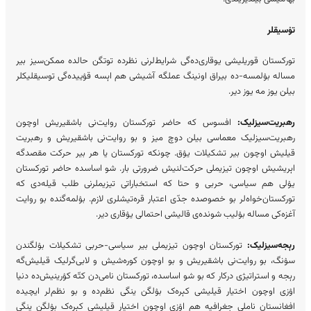
تۉسیقلر
تورکستان قوریلیشی یوقاری‌ده‌گی شرایط‌لرنی نظرده توتگن حالده ممکن‌سیز بیر
مساله بۉلمسه-‌ده بیراق اونینگ عملگه آشیشی هم اېسه قۉییده‌گی توسیقلیکلر
بیلن یوز مه یوز دیر.
رهبریت‌سیزلیک:
افسوس که حاضر تورکستان روایت‌نی باشقیریش اوچون
رهبریت‌سیزلیک معماسی بیلن دوچ میز و بو روایت‌نی باشقیریش و رهبریت
قیلیش اوچون بیر تشکیلات یۉق. چونکه تورکستان یا هر بیر حرکت مقصدگه
اېریشیش اوچون تیزیملی حرکت‌لنیش ضرورتی بار. شو اساسده حاضر تورکستان
یۉلی هم سیاسی، حربی و حتا که استخباراتی تیزیملرنی طلب قیله‌دی که
تورکستان‌خواه‌لر بو خصوصده جدّی اعتبار قره‌تیشلری لازم. بۉلمه‌گنده بو روایت
آغزه‌کی مساله بۉلیب شونده‌ی قالیشی احتمالی یۉقاری دیر.
رېجه‌سیزلیک:
تورکستان اوچون تیزیملی بیر سیاسی-حربی تشکیلات بۉلگندن
سۉنگ، بو روایت‌نی باشقیریش و بو اوچون کوره‌شیش و لابی‌گرلیک قیلیش‌گه
رېجه و استراتیژی درکار که بو شو اساسده، تورکستان نامی‌دن کتّه کۉرینیش‌ده دنیا
اۉزی اوچون اختیار قیلیشی کېره‌ک بۉلگن ینگی نظم‌ده و بو نظم‌لر ایچیده
افغانستان ناملی جغرافیه هم اۉزی اوچون اختیار قیلیشی کېره‌ک بۉلگن ینگی