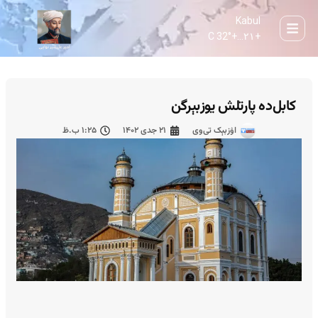
Kabul
32° C
+
۲۱...
+
کابل‌ده پارتلش یوزبېرگن
اۉزبېک تی‌وی
۲۱ جدی ۱۴۰۲
۱:۲۵ ب.ظ