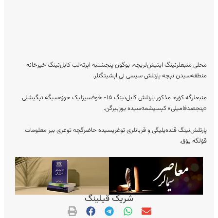
محلی منبعلرنینگ ایتیش‌لریچه، بوگون پنجشنبه اېرته‌لب کابل‌‌نینگ خیرخانه
منطقه‌سیدن نېچه پارتلش سیسی نی اېشیتگنلر.
منبعلرگه کۉره، مذکور پارتلش کابل‌نینگ ۱۵- خوفسیزلیک حوزه‌سیگه تېگیشلی
«پنجصدفامیلی» کېسیشمه‌سیده یوزبېرگن.
پارتلش‌نینگ قنده‌یلیگی و قربانلری توغریسیده حاضرگچه توغری بیر معلومات
قۉلگه یۉق.
شریک قیلینگ