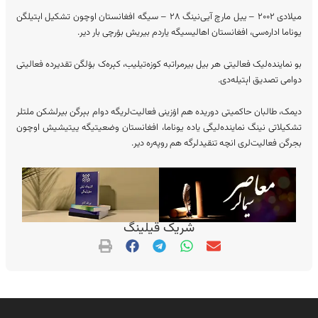
میلادی ۲۰۰۲ – ییل مارچ آیی‌نینگ ۲۸ – سیگه افغانستان اوچون تشکیل اېتیلگن
یوناما اداره‌سی، افغانستان اهالیسیگه یاردم بیریش بۉرچی بار دیر.
بو نماینده‌لیک فعالیتی هر بیل بیرمراتبه کوزه‌تیلیب، کېره‌ک بۉلگن تقدیرده فعالیتی
دوامی تصدیق اېتیله‌دی.
دیمک، طالبان حاکمیتی دوریده هم اۉزینی فعالیت‌لریگه دوام بېرگن بیرلشکن ملتلر
تشکیلاتی نینگ نماینده‌لیگی یاده یوناما، افغانستان‌ وضعیتیگه ییتیشیش اوچون
بجرگن فعالیت‌لری انچه تنقیدلرگه هم روپه‌ره دیر.
شریک قیلینگ