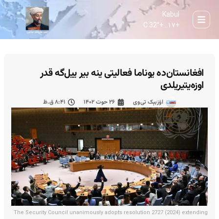
Kabul
32° C
+
۱۷...
+
افغانستان‌ده یوناما فعالیتی ینه بیر ییل‌گه قدر
اوزه‌یتیریلدی
اۉزبېک تی‌وی
۲۶ حوت ۱۴۰۲
۸:۴۱ ق.ظ
The Security Council unanimously adopts resolution 2727 (2024) extending