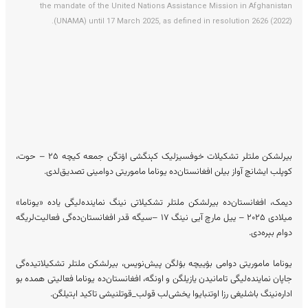
the mandate of the United Nations Assistance Mission in Afghanistan
(UNAMA) until 17 March 2025, as defined in resolution 2626 (2022).
بیرلشکن ملتلر تشکیلات خوفسیزلیک کېنگشی اۉتگن جمعه کیچه ۲۵ – حوت،
کوپلب ایشانچ آواز بیلن افغانستان‌ده یوناما ماموریتی دوامینی تصدیق‌لدی.
دیمک، افغانستان‌ده بیرلشکن ملتلر تشکیلاتی نینگ نماینده‌لیگی یاده «یوناما»
میلادی ۲۰۲۵ – ییل مارچ آیی نینگ ۱۷ –سیگه قدر افغانستان‌ده‌گی فعالیت‌لریگه
دوام بېره‌دی.
یوناما ماموریتی دوامی بۉییچه بۉلگن پیش‌نویس، بیرلشکن ملتلر تشکیلاتیده‌گی
جاپان نماینده‌لیگی تامانیدن یازیلگن و اونگه، افغانستان‌ده یوناما فعالیتی همده بو
اداره‌نینگ باشلیغی رزا اوتنبایوا یخشی‌لب قولب_قوتلنیشی تاکید اېتیلگن.