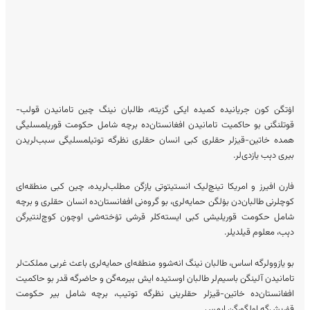
اۉتگن کون جریانیده کمیده ایکی گزیته‌، طالبان نینگ چین تامانیدن قولب-
قوتلنگنی بو حاکمیت تامانیدن افغانستان‌ده برچه شامل حکومت قوریلمسلیگی
همده خاتین-قیزلر حقلری کبی انسان حقلری نظرگه توتیلمسلیگی سبب‌لریدن
بیری دېب یازدی‌لر.
فارن افیرز و امریکا تینچ‌لیک انستیتوتی یازگن مطلب‌لریده، چین کبی منطقه‌ای
کوچلرنی طالبان‌دن بۉلگن حمایه‌لری، بو گروه‌نی افغانستان‌ده انسان حقلری و برچه
شامل حکومت قوریلیشی کبی ایسته‌کلر قرشی‌ تۉخته‌شی اوچون کوچ‌لنتیرگن
دېب، معلوم قیلدیلر.
بو یازوولرگه اساس، طالبان نینگ انه‌شوو منطقه‌ای حمایه‌لری باعث غربی مملکت‌لر
تامانیدن آلینگن باسیم‌لر طالبان اوستیده ایش بیرمه‌گن و حاضرگه قدر بو حاکمیت
افغانستان‌ده خاتین-قیزلر حقلرینی نظرگه توتیب، برچه شامل بیر حکومت
قۉریش‌گه اولگورگن اېمس.