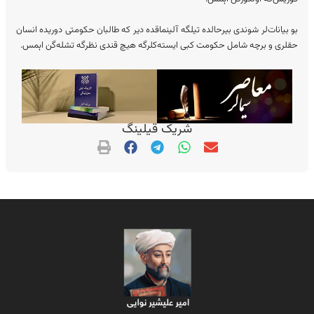
بو بیانات‌لر شوندی بیرحالده تیلگه آلینماقده دیر که طالبان حکومتی دوریده انسان
حقلری و برچه شامل حکومت کبی ایسته‌کلرگه هیچ قندی نظرگه تشله‌گن اېمس.
شریک قیلینگ