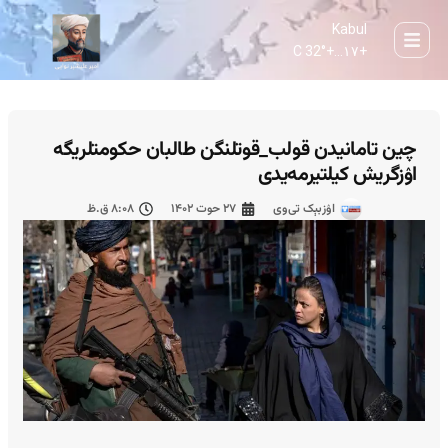
Kabul
32° C
+
۱۷...
+
چین تامانیدن قولب_قوتلنگن طالبان حکومتلریگه
اۉزگریش کیلتیرمه‌یدی
اۉزبېک تی‌وی
۲۷ حوت ۱۴۰۲
۸:۰۸ ق.ظ