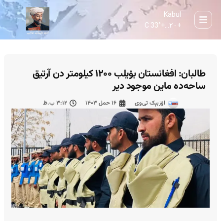
Kabul
33° C
+
۲۰...
+
طالبان: افغانستان بۉیلب ۱۲۰۰ کیلومتر دن آرتیق
ساحه‌ده ماین موجود دیر
اۉزبېک تی‌وی
۱۶ حمل ۱۴۰۳
۳:۱۲ ب.ظ