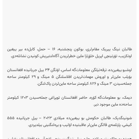
طالبان نینگ ییریک مقام‌لری، بوکون پنجشنبه، ۱۶ – حمل، کابل‌ده بیر ییغین
اوتکزیب، تۉرتینچی اپریل خلق‌ارا ماین‌ خطرلریدن آگاه‌لنتیریش کونیدن نشانله‌دی.
اوشبو ییغین‌ده، ترقه‌تیلگن معلومات‌گه اساس، اۉتگن ۳۴ ییل جریانیده افغانستان
بۉیلب ماین‌لر و اوروش مهمات‌لریدن افلاسلنگن ۵ مینگ و ۲۹ کیلومتر ساحه
جمله‌سیدن، ۳ مینگ و ۸۲۶ کیلومتر ساحه ماین‌لردن پاک‌لنگن.
دیمک، بو معلومات‌گه کۉره، حاضر افغانستان توپراغی جمله‌سیدن ۱۲۰۳ کیلومتر
ساحه‌ده ماین موجود دیر.
شونینگدېک، طالبان حکومتی بو ییغین‌ده میلادی ۲۰۲۳ – ییل جریانیده ۵۵۵
کیشی، پارتلمه‌ی قالگن ماین‌لر عاقبتیده اۉلیب و یره‌لنگنینی بیلدیردی.