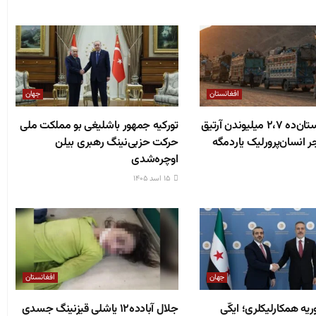
افغانستان
جهان
اوچا: افغانستان‌ده ۲،۷ میلیوندن آرتیق
تورکیه جمهور باشلیغی بو مملکت ملی
ر انسان‌پرورلیک یاردمگه
حرکت حزبی‌نینگ رهبری بیلن
اوچره‌شدی
۱۵ اسد ۱۴۰۵
جهان
افغانستان
ریه همکارلیکلری؛ ایکّی
جلال آبادده۱۲ یاشلی قیزنینگ جسدی