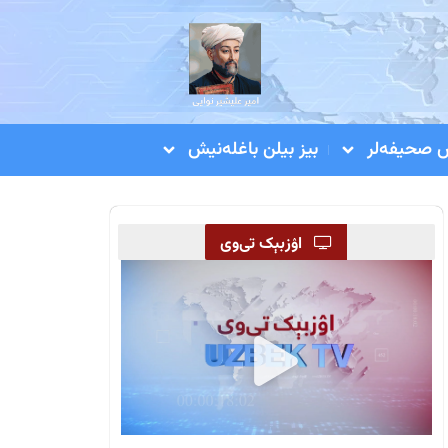
صحیفه‌لر
بیز بیلن باغله‌نیش
اۉزبېک تی‌وی