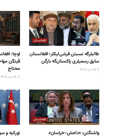
افغانستان
طالبلرگه نسبتن قرشی‌لیکلر؛ افغانستان
سابق رسمیلری پاکستان‌گه بارگن
قَیتگن مهاج
محتاج
۱۵ اسد ۱۴۰۵
۱۵ اسد ۱۴۰۵
افغانستان
وا‌شنگتن: «داعش-خراسان»
تورکیه و سو