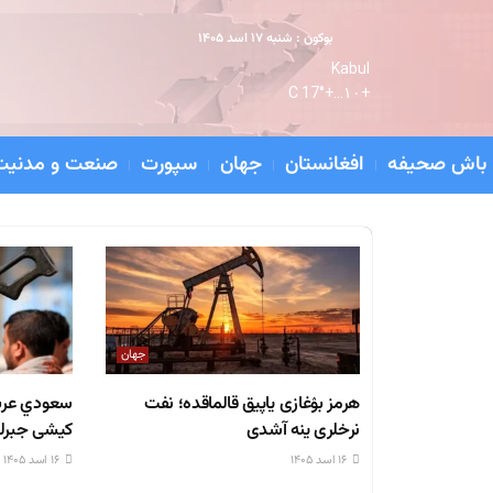
بوکون : شنبه ۱۷ اسد ۱۴۰۵
Kabul
17° C
+
۱۰...
+
باش صحیفه
افغانستان
جهان
سپورت
صنعت و مدنیت
جهان
هرمز بۉغازی یاپیق قالماقده؛ نفت
نرخلری ینه‌ آشدی
کیشی جبرل
۱۶ اسد ۱۴۰۵
۱۶ اسد ۱۴۰۵