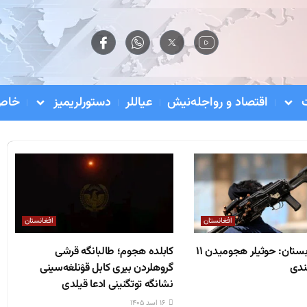
اقتصاد و رواجله‌نیش
عیاللر
دستورلریمیز
خاص 
افغانستان
افغانستان
سعودي عربستان: حوثيلر هجومیدن ۱۱
کابلده هجوم؛ طالبانگه قرشی
ندی
گروهلردن بیری کابل قۉنلغه‌سینی
نشانگه توتگنینی ادعا قیلدی
۱۶ اسد ۱۴۰۵