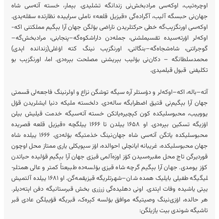
اوچره‌­تیب، اوکه‌­سی مرادبخش‌نی زندان­گه تشلیدی. بېمار، خسته آته‌سی شاه
جهان‌نی حبس­گه آلیب، آگراده‌گی «قیزیل قلعه» ناملی سراییده نظارتده سقله‌یدی.
اوکه‌سی اورنگزېب‌گه خطی حرکتلریدن ناراضی بۉلگن جهان آرا بېگیم مملکتنی اکه-
اوکه‌لر اۉرته‌سیده تقسیم­لشنی، جمله‌دن داراشکوه‌گه–پنجابنی، مرادبخش‌گه–
گوجراتنی، شاه‌شجاه­‌گه–بنگالنی، اورنگزېب­ نینگ کته اۉغلی(زندانده اېدی)
محمدسلطان­گه – دکان‌نی بۉلیب بېریشنی مصلحت بېره‌دی. اما، اورنگزېب بو
تکلیفنی قبول قیلمیدی.
آته–باله، اکه–اوکه‌لر و دۉست­لر آره سیگه توشگن نزاع و اولرنینگ فاجعه‌لی قسمتی
جهان آرا بېگیم‌نی قتیق اضطراب­گه ساله‌دی. دلخسته ملیکه دنیا ایشلریدن قۉل
یووییب، محبوس­لیکده کون کېچیره‌یاتکن خسته آته‌سی­گه خدمت قیلیش بیلن
اۉزیگه تسکین بېره‌دی. او ۱۶۵۸ ییلدن تا ۱۶۶۶ ییلگچه «قیزیل قلعه قصریده
محبوس­لیکده یاتگن آته‌سی شاه جهان‌نینگ خذمتیگه بۉله‌دی. ۱۶۶۶ ییلده شاه
جهان محبوس­لیکده، غریبانه ایا‌نچلی احوالده، اۉز سېویکلی یاری ممتاز محل اوچون
قوردیرگن تاج محل مقبره‌­سیدن کۉز اوزه­‌آلمی قیزی جهان آرا بېگیم قۉلیده حیاتدن
کۉز یومدی. جهان آرا بېگیم گرچه شاه قیزی بۉلسه­‌ده طبیعتاً کمتر و عالی همتلی­
لیگی­گه طفیلی بایلیک همده شان–شهرت­لری­گه قیزیقمه‌گن. او ۱۶۸۱ ییلده آلتمیش
یېتی یاشیده وفات اېتدی. اونی دهلی­ده‌گی زرزری بخش قبرستانی­گه دفن اېته‌دیلر.
هر حالده، اۉزی‌نینگ وصیتی­گه موافق بۉلسه کېره­‌ک، قبری­گه قۉییلگن عادی قبر
تاشی­گه شوندی بیت یازیلگن: