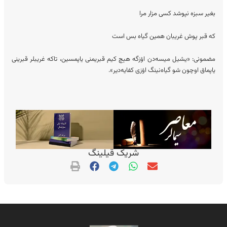
بغیر سبزه نپوشد کسی مزار مرا
که قبر پوش غریبان همین گیاه بس است
مضمونی: «یشیل میسه‌دن اۉزگه هېچ کیم قبریمنی یاپمسین، تاکه غریبلر قبرینی
یاپماق اوچون شو گیاه‌نینگ اۉزی کفایه‌دیر».
شریک قیلینگ