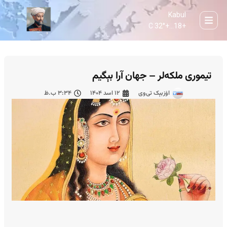
Kabul
32° C
+
18...
+
تیموری ملکه‌لر – جهان آرا بېگیم
اۉزبېک تی‌وی
۱۲ اسد ۱۴۰۴
۳:۳۴ ب.ظ