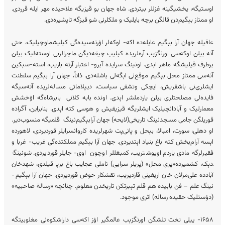
اوستی­گه، یخشی­گینه غزللر بیتردی. شاه جهان بو قیزی­گه علاحیده مهر ایله قرردی.
او ممتاز بېگیم‌­دن قالگن برچه بای­لیک و ملکلرنی شو قیزگه تاپشیره‌دی.
عاقیله جهان آرا بېگیم عایله‌ده اکه- اوکه‌لر اۉرته‌سیده­‌گی کېلیشماوچیلیک، حتی
آته بیلن اوکه‌سی اورنگزېب آره‌لریده کېلیب چیقه‌دیگن ماجرالرنی اوسته‌لیک بیلن
برطرف قیلیش­گه ماهر اېدی. اونینگ سرایده آبرو- اعتبار آرته باریب، استه-سېکین
آنه­‌سی ممتاز محل بېگیم موقع‌نی اېگه‌لی باشله‌دی. ذاتاً، جهان آرا بېگیم سلطنت
ایشلری‌نی باشقریش، ایچکی وتشقی سیاست، دیپلاماتی مساله‌لریده آته‌سیگه
فایده‌لی مصلحت­لری بیلن یاردم­لشر اېدی. اونده بابه کلانی بابرشاه­‌گه اۉخشش
معمارلیک و آبادانچیلیک ایشلری­گه قیزیقیش و هوسی کته اېدی. بنابراین، آگر‌اده
قوریلگن جامی مسجدنینگ تاریخی(لایحه) جهان آرابېگیم‌­نینگ قلمی­گه منسوب‌دیر.
او دهلی، سورت، امبالا، بېحل و پانی‌پت شهرلریده کاروان­سرای­لر قوردیردی، لاهورده
اېسه آرام‌بخش کته باغ بنیاد اېتدیردی. جهان آرا بېگیم مملکتده‌گی غریب- غربا و
فقیرلرگه مادی یاردم اویوشتریب، کمبغل­لر اوچون اوی- جایلر قوردیردی. شونینگ­
دېک، کشمیرده«پری محل» (پری­لر سرایی) ناملی عجایب باغ برپا قیلدی، شهدخان
آبادده علی‌مرلان خان اریغینی قازدیریب، نقش­کار حوض قوردیردی. جهان آرا بېگیم ­
نینگ علم – فن بابیده هم قلم تېبرتکن تاریخ­دن معلوم. چنانچه «رسالة صاحبیه»
(دۉستلیک حقیده رساله) اثری موجود.
۱۶۵۸- ییلی تخت تلشگن اورنگزېب عالمگیر اۉز اکه‌سی داراشکوه‌نی مغلوبیت­گه