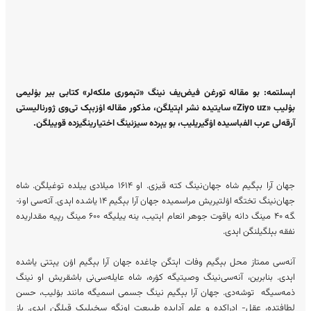
اېسلتمە: بو مقاله تورغن فیض‌یف نینگ «تېموری‌ ملکه‌‌لر» کتابی بیر بۉلیمی
بۉلیب «
Ziyo uz
» سایتیده نشر اېتیلگن، مذکور مقاله‌ اۉزبېک‌ تی‌وی ژورنالیستی
آرقه‌لی عرب الفباسیده اۉگیریلیب، بو یېرده سیزنینگ اختیارینگیزده قوییلگن.
جهان آرا بېگیم شاه جهان‌نینگ کته قیزی. او ۱۶۱۴ میلادی ییلده توغیلگن. شاه
جهان‌نینگ تخت­گه اۉلتیریش مراسمیده جهان آرا بېگیم ۱۴ یاشده اېدی. آته‌سی اون­
گه ۴۰ مینگ دانه یاقوت جوهر انعام اېتیب، ینه ییلی­گه ۶۰۰ مینگ رپیه مقداریده‌
نفقه بېلگیلنگن اېدی.
آنه­‌سی ممتاز محل بېگیم وفات اېتگن چاغده جهان آرا بېگیم اۉن یېتتی یاشده
اېدی. بنابرین، آنه‌سی‌نینگ وصیتی­گه کۉره، شاه عایله‌سی‌نی باشقریش او نینگ
ذمه‌سیگه توشه‌دی. جهان آرا بېگیم­ نینگ جسمی اسمی­گه مانند بۉلیب، حسن
لطافتده، عقل- ادراک­ده و علم آدابده طبیعت اون­گه سخی­لیک قیلگن اېدی. باز