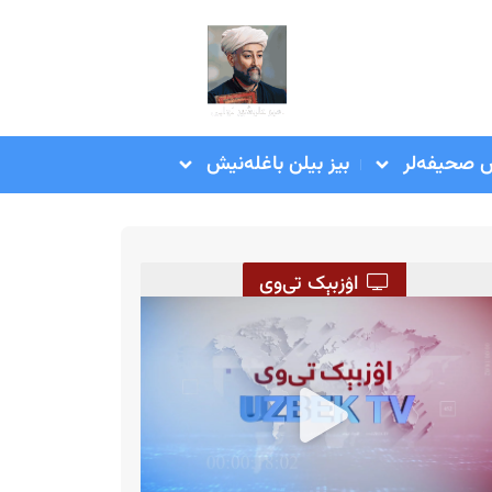
صحیفه‌لر
بیز بیلن باغله‌نیش
اۉزبېک تی‌وی