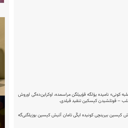
به کونی» نامیده یۉلگه قۉییلگن مراسمده، اوکراین‌ده‌گی اوروش
قۉللب – قوتلشیدن کېسکین تنقید قیلدی.
یش کېسین بیرینچی کونیده ایکّی تامان آتیش کېسین بوزیلگنی‌گه