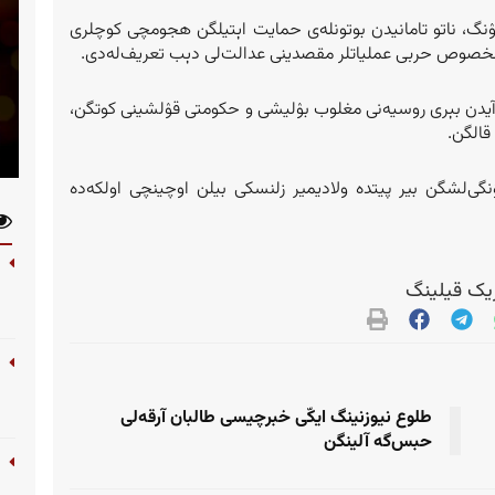
نگ، ناتو تامانیدن بوتونله‌ی حمایت اېتیلگن هجومچی کوچلری
و مخصوص حربی عملیاتلر مقصدینی عدالت‌لی دېب تعریف‌له‌دی.
یدن بېری روسیه‌نی مغلوب بۉلیشی و حکومتی قۉلشینی کوتگن،
قالگن.
‌لشگن بیر پیتده ولادیمیر زلنسکی بیلن اوچینچی اولکه‌ده
ک قیلینگ
طلوع نیوزنینگ ایکّی خبرچیسی طالبان آرقه‌لی
حبس‌گه آلینگن