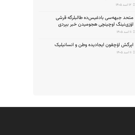
۱۲ اسد ۱۴۰۵
متحد جبهه‌سی بادغیس‌ده طالبلرگه قرشی
اۉزی‌نینگ اوچینچی هجومیدن خبر بېردی
۱۱ اسد ۱۴۰۵
اېرگش اۉچقون ایجادیده وطن و انسانیلیک
۱۱ اسد ۱۴۰۵