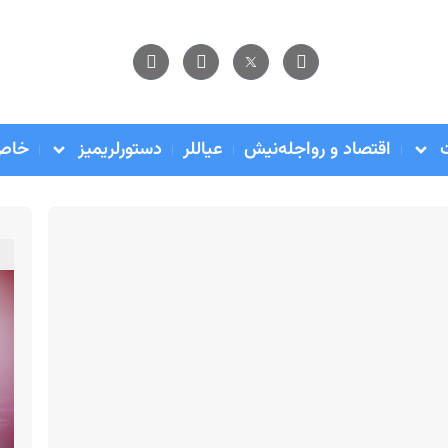
اقتصاد و رواجله‌نیش
عیاللر
دستورلریمیز
خاص 