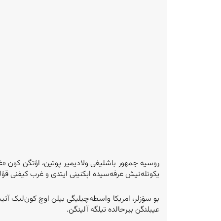
روسیه جمهور باشلیغی ولادیمیر پوتین، اۉتگن کون «غل
یکونله‌نیش عرفه‌سیده اېکنینی ایتدی و غرب‌ کیفنی ‌‌
بو سۉزلر، امریکا واسطه‌چیلیگی بیلن اوچ کون‌لیک آت
عیبلنگن بیرحالده تیلگه آلینگن.