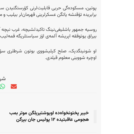
پوتین، مسکوده‌گی حربی قابلیت‌لرنی کۉرستگنیدن سۉ
برابریده تۉقنشه یاتگن عسکرلرینی قهرمان‌لر بیلیب 
روسیه جمهور باشلیغی‌نینگ تاکیدلشیچه، غرب نېچه آ
بیراق یوتوققه اېریشه آلمه‌ی اۉز سیاستلریگه قمه‌لیب 
او شونینگدېک، صلح کېلیشووی بوتون شرطلری سۉنگی
اوچره شووینی معلوم قیلدی.
شری
خیبر پختونخواه‌ده اویوشتیریلگن موتر بمب
هجومی عاقبتیده ۱۲ پولیس جان بېرگن