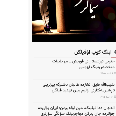
اېنگ کوپ اۉقیلگن
جنوبی تورکستان‌نی قوریش ــ بیر طبیات
متخصص‌نینگ آرزوسی
۹ اسد ۱۴۰۵
نقیب‌الله فایق: تخارده طالبان ناقللرگه یېرلرینی
تاپشیرمه‌گنلرنی اۉلیم بیلن تهدید قیلگن
۱۰ اسد ۱۴۰۵
آنه‌جان دعا قیلینگ، مېن اۉله‌یپمن؛ ایران یۉلی‌ده
چۉللرده جان بېرگن مهاجرنینگ سۉنگّی سۉزلری