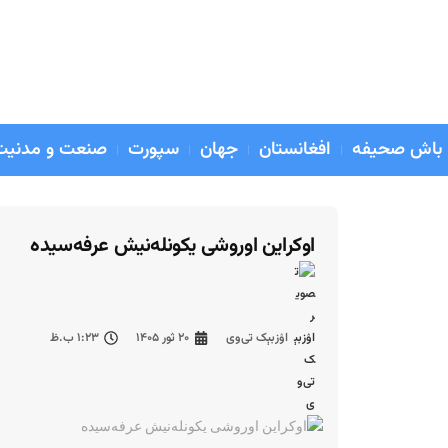
بوکون : جمعه ۱۶ اسد ۱۴۰۵
Kabul
17° C
+
۱۰...
+
باش صحیفه
افغانستان
جهان
سپورت
صنعت و مدنیت
اوکراین اوروشی یکونله‌نیش عرفه‌سیده
اۉزبېک تی‌وی
۲۰ ثور ۱۴۰۵
۱:۲۳ ب.ظ