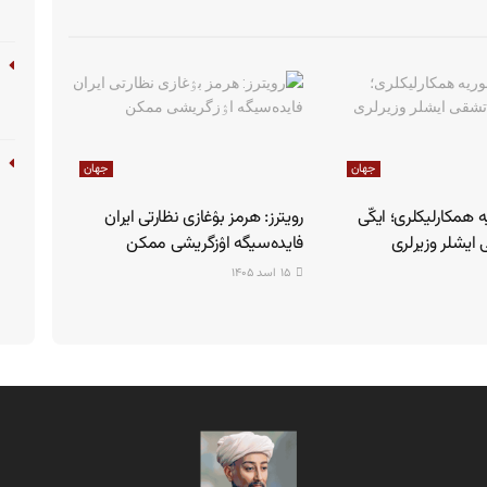
جهان
جهان
ه همکارلیکلری؛ ایکّی
رویترز: هرمز بۉغازی نظارتی ایران
یشلر وزیرلری
فایده‌سیگه اۉزگریشی ممکن
۱۵ اسد ۱۴۰۵