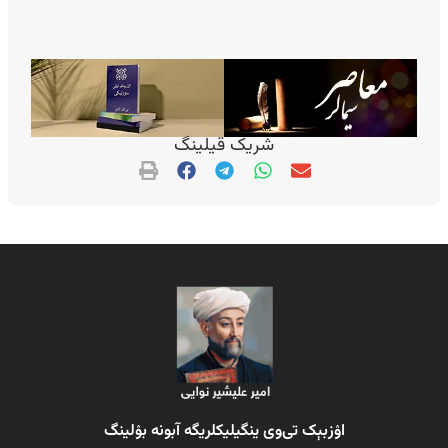
شریک قیلینگ
اۉزبېک تی‌وی ینگیلیکلریگه آبونه بۉلینگ