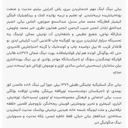
بیانی نینگ اېنگ مهم خدمتلریدن بیری، یاش کدرلرنی بیلیم، مدنیت و صنعت
یۉنه‌لیشلریده تربیه‌لشدیر. او، تعلیم و تربیه یۉلیده کمک و یېتکچیلیک قیلگن
کیشیلر قطاریگه؛ محمد صابر سنبل، عبدالسمع صورتچی، الماس بیانی، انجینر
عبدالحق اېلدار، انجنیر حبیب الرحمن، انجنیر همایون نظری، خیر محمد چاووش،
شکرالله نواچی، شفیع عظیمی و باشقه‌لردن آت توتیش ممکن. اونینگ ینه
تحسینگه سزاوار ایشلریدن بیری بو، کۉپگینه چاپ قاغذینی آلیب کېلیشی اېدی. بو
قاغاذلر قریب ۱۵ ییل دوامیده چاپ و کونده‌لیک یا گزیته احتیاجلرینی قاندیردی.
حتی که، بوگونگی کونده هم اولر قوللنیلماقده. یورت نینگ شمالی ۱۳۷۷ده طالبان
قۉلیگه توشگنیدن سۉنگ او تاجیکستانگه مهاجر بۉلدی. او یېر نینگ یورتداشلری
بیلن سامانیان لیسه‌سینی اساس سالدی. اۉزی و تورموش اۉرتاغی شو لیسه‌ده درس
بېردی.
بیانی جگر کسللیگیه چلینگنی طفیلی ۱۳۷۹ ییلی جوزا آیی نینگ ۱۸ده عالمدن کۉز
یومدی. او تاجیکستان دوشنبه‌سیده توپراققه بېریلگن. وطندن اوزاقده بۉلگنی
سبب، بیانی اجتماعی و فرهنگی مجموعه‌سیده او اوچون اېسیده‌لیک توزه‌تیش،
اثرلری، کییملری و تحریر بویوملرینی قوییش رېجه‌لنگن. ‎یازووچیلر قلمینی خلققه
ترقه‌تیش و ملت ایچیگه باسمه خانه‌ هیدینی تره‌تیش یوکسک مدنیت آدیملریدن
سنه‌له‌دی. عبدالغفار بیانی حیاتی، فقط خاطره اېمس، بلکه مدنیت و مسوولیتی
نینگ منگولیگی دیر.