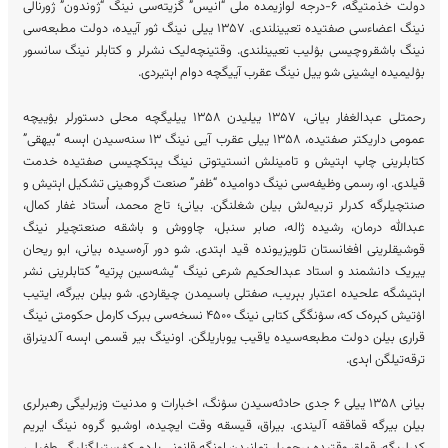
دولت خذمتیگه، ۶-درجه لوازیمده ملی “انیس” گزیته‌سی نینگ “ژوندون” ژورنالی
نینگ اعضاءسی صفتیده تعیینلندی. ۱۳۵۷ ییلی نینگ ثور آییده، دولت مطبعه‌سی
نینگ باشقروچیسی بۉلیب تعیینلندی. وقتینچه‌لیک نشرلر و کتابلر نینگ سانسور
بۉلیمیده ایشینی شو ییل نینگ عقرب آییگچه دوام اېتیردی.
رحمتلی عبدالغفار بیانی، ۱۳۵۷ ییلیدن ۱۳۵۸ ییلیگچه محلی دستورلر بۉییچه
عمومی داریکتر صفتیده، ۱۳۵۸ ییلی عقرب آیی نینگ ۱۳ سنه‌سیدن اېسه “بیهقی”
کتابلرینی چاپ اېتیش و تامینلش انستیتوتی نینگ یېتکچیسی صفتیده خدمت
قیلدی. او، رسمی وظیفه‌سی نینگ دوامیده “ظفر” صنعت گروهینی تشکیل اېتیش و
صنتچیلرگه کدرلر تربیه‌لش بیلن شغلنگن. بیانی؛ تاج محمد، اُستاد غفار کمال،
عبدالله درمان، رشیده ژاله، صابر سنبل، چاووش و باشقه صنعتچیلر نینگ
قوشیقلرینی افغانستان تلویزیونده قید اېتدی. شو دور آره‌سیده بیانی، ابو ریحان
ییریک دانشمند و استاد عبدالحکیم شرعی نینگ “یشه‌سین پرتیه‌” کتابلرینی نشر
اېتیشگه علحیده اعتبار بېریب، صفتلی باسیمدن چیقاردی. شو بیلن بیرگه، ایتیب
اۉتیش کېره‌ک که، سۉنگگی کتابی نینگ ۴۵۰۰ نسخه‌سی ببرک کارمل حکومتی نینگ
قراری بیلن دولت مطبعه‌سیده یاقیب یوباریلگن. اونینگ بیر قسمی اېسه آلدینراق
ترقه‌تیلگن اېدی.
بیانی ۱۳۵۸ ییلی ۶ جدی حادثه‌سیدن سۉنگ، اخبارات و مدنیت وزیرلیگی رهبرلری
بیلن بیرگه قماققه آلیندی. بیراق، قیسقه وقت ایچیده، اوشبو گروه نینگ ایریم