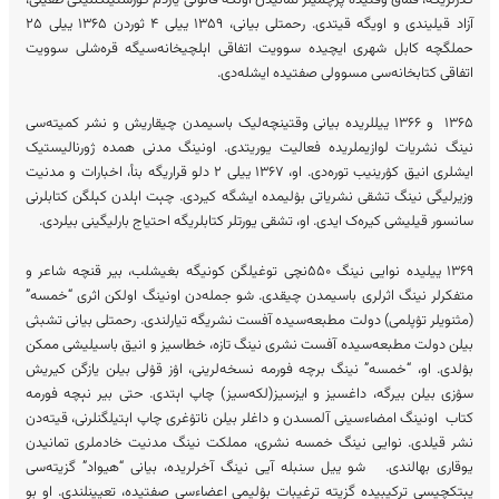
کدرلریگه، قماق وقتیده پرچمیلر تمانیدن اونگه قانونی یاردم کۉرستیلگنلیگی طفیلی،
آزاد قیلیندی و اویگه قیتدی. رحمتلی بیانی، ۱۳۵۹ ییلی ۴ ثوردن ۱۳۶۵ ییلی ۲۵
حملگچه کابل شهری ایچیده سوویت اتفاقی اېلچیخانه‌سیگه قره‌شلی سوویت
اتفاقی کتابخانه‌سی مسوولی صفتیده ایشله‌دی.
۱۳۶۵ و ۱۳۶۶ ییللریده بیانی وقتینچه‌لیک باسیمدن چیقاریش و نشر کمیته‌سی
نینگ نشریات لوازیملریده فعالیت یوریتدی. اونینگ مدنی همده ژورنالیستیک
ایشلری انیق کۉرینیب توره‌دی. او، ۱۳۶۷ ییلی ۲ دلو قراریگه بنأ، اخبارات و مدنیت
وزیرلیگی نینگ تشقی نشریاتی بۉلیمده ایشگه کیردی. چېت اېلدن کېلگن کتابلرنی
سانسور قیلیشی کیره‌ک ایدی. او، تشقی یورتلر کتابلریگه احتیاج بارلیگینی بیلردی.
۱۳۶۹ ییلیده نوایی نینگ ۵۵۰نچی توغیلگن کونیگه بغیشلب، بیر قنچه شاعر و
متفکرلر نینگ اثرلری باسیمدن چیقدی. شو جمله‌دن اونینگ اولکن اثری “خمسه”
(مثنویلر تۉپلمی) دولت مطبعه‌سیده آفست نشریگه تیارلندی. رحمتلی بیانی تشبثی
بیلن دولت مطبعه‌سیده آفست نشری نینگ تازه، خطاسیز و انیق باسیلیشی ممکن
بۉلدی. او، “خمسه” نینگ برچه فورمه نسخه‌لرینی، اۉز قۉلی بیلن یازگن کیریش
سۉزی بیلن بیرگه، داغسیز و ایزسیز(لکه‌سیز) چاپ اېتدی. حتی بیر نېچه فورمه
کتاب اونینگ امضاءسینی آلمسدن و داغلر بیلن ناتۉغری چاپ اېتیلگنلرنی، قیته‌دن
نشر قیلدی. نوایی نینگ خمسه نشری، مملکت نینگ مدنیت خادملری تمانیدن
یوقاری بهالندی. شو ییل سنبله آیی نینگ آخرلریده، بیانی “هیواد” گزیته‌سی
یېتکچیسی ترکیبیده گزیته‌ ترغیبات بۉلیمی اعضاءسی صفتیده، تعیینلندی. او بو