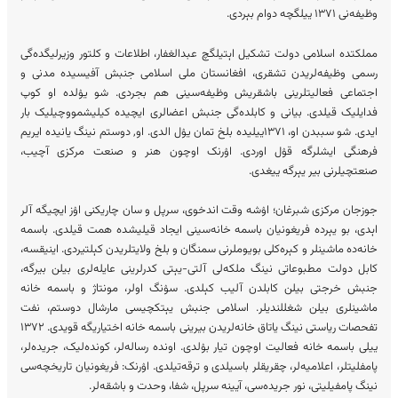
وظیفه‌نی ۱۳۷۱ ییلگچه دوام بېردی.
مملکتده اسلامی دولت تشکیل اېتیلگچ عبدالغفار، اطلاعات و کلتور وزیرلیگده‌گی
رسمی وظیفه‌لریدن تشقری، افغانستان ملی اسلامی جنبش آفیسیده مدنی و
اجتماعی فعالیتلرینی باشقریش وظیفه‌سینی هم بجردی. شو یۉلده او کوپ
فدایلیک قیلدی. بیانی و کابلده‌گی جنبش اعضالری ایچیده کیلیشمووچیلیک بار
ایدی. شو سببدن او، ۱۳۷۱ییلیده بلخ تمان یۉل الدی. او, دوستم نینگ یانیده ایریم
فرهنگی ایشلرگه قۉل اوردی. اۉرنک اوچون هنر و صنعت مرکزی آچیب،
صنعتچیلرنی بیر یېرگه ییغدی.
جوزجان مرکزی شبرغان؛ اۉشه وقت اندخوی، سرپل و سان چاریکنی اۉز ایچیگه آلر
اېدی، بو یېرده فریغونیان باسمه خانه‌سینی ایجاد قیلیشده همت قیلدی. باسمه
خانه‌ده ماشینلر و کېره‌کلی بویوملرنی سمنگان و بلخ ولایتلریدن کېلتیردی. اینیقسه،
کابل دولت مطبوعاتی نینگ ملکه‌لی آلتی-یېتی کدرلرینی عایله‌لری بیلن بیرگه،
جنبش خرجتی بیلن کابلدن آلیب کېلدی. سۉنگ اولر، مونتاژ و باسمه خانه
ماشینلری بیلن شغللندیلر. اسلامی جنبش یېتکچیسی مارشال دوستم، نفت
تفحصات ریاستی نینگ یاتاق خانه‌لریدن بیرینی باسمه خانه اختیاریگه قویدی. ۱۳۷۲
ییلی باسمه خانه فعالیت اوچون تیار بۉلدی. اونده رساله‌لر، کونده‌لیک، جریده‌لر،
پامفلیتلر، اعلامیه‌لر، چقریقلر باسیلدی و ترقه‌تیلدی. اۉرنک: فریغونیان تاریخچه‌سی
نینگ پامفیلیتی، نور جریده‌سی، آیینه سرپل، شفا، وحدت و باشقه‌لر.