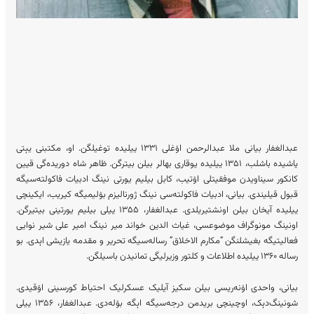
عبدالغفار بیانی ملا عبدالرحمن اۉغلی ۱۳۳۱ ییلیده توغیلگن. او، مکتبنی یېتی
یاشیده باشلب، ۱۳۵۱ ییلیده یوقاری بهالر بیلن بیترگن. ظاهر شاه دوریده‌گی قیین
کانکور سیناویدن موفقیتلی اۉتیب، کابل بیلیم یورتی نینگ ادبیات فاکولته‌سیگه
قبول قیلیندی. بیانی، ادبیات فاکولته‌سی نینگ ژورنالیزم بۉلیمیگه کیریب، ایکینچی
ییلیده آیخان بیلن اونشتیریلدی. عبدالغفار، ۱۳۵۵ ییلی بیلیم یورتینی بیتیرگن.
اونینگ مونوگراف موضوعسی، غیاث الدین خواند میر نینگ امیر علی شیر نوایی
فعالیتیگه بغیشلنگن “مکارم الاخلاق” رساله‌سیگه تحریر و مقدمه یازیشی اېدی. بو
رساله ۱۳۶۰ ییلیده اطلاعات و کلتور وزیرلیگی تمانیدن باسیلگن.
بیانی، واحدی اۉنه‌ریسی بیلن سکیز آیلیک عسکرلیک احتیاط کورسینی اۉقیدی.
شونینگ‌دېک، اوچینچی بریدمن درجه‌سیگه اېگه بۉله‌دی. عبدالغفار، ۱۳۵۶ ییلی