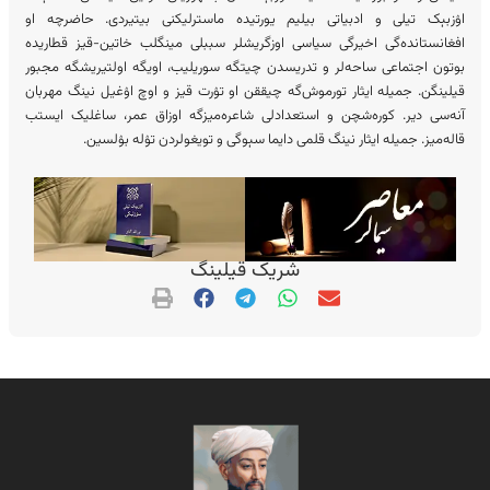
اۉزبېک تیلی و ادبیاتی بیلیم یورتیده ماسترلیکنی بیتیردی. حاضرچه او
افغانستانده‌گی اخیرگی سیاسی اوزگریشلر سببلی مینگلب خاتین-قیز قطاریده
بوتون اجتماعی ساحه‌لر و تدریسدن چیتگه سوریلیب، اویگه اولتیریشگه مجبور
قیلینگن. جمیلە ایثار تورموش‌‎گه چیققن او تۉرت قیز و اوچ اۉغیل نینگ مهربان
آنه‌سی دیر. کوره‌شچن و استعدادلی شاعره‌میزگه اوزاق عمر، ساغلیک ایستب
قاله‌میز. جمیله ایثار نینگ قلمی دایما سېوگی و تویغولردن تۉله بۉلسین.
شریک قیلینگ