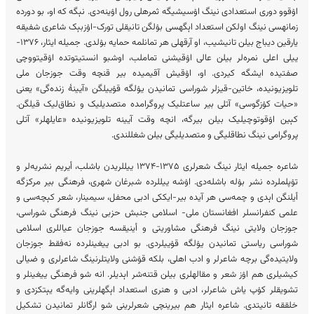
اۉقوو دوری استعدادی نینگ اۉسیشیگه ثمره‎لی رول اۉینەدی. نېگه که او، بو دورده
زمانه‎سی نینگ اولکن استعداد اېگه‎سی بۉلگن تانیقلی تورک-اۉزبېک شاعری شفیقه
یارقین دیباج بیلن تانیشیب، او آرقه‎لی هر تمانلمه حمایه بۉلدی. جمیله ایثار، ۱۳۷۶-
ییلی اعلی نمره‌‎لر بیلن عالی اۉقیشنی تماملب، اوشبو انستیتوت‎ده اۉقیتووچی
صفتیده ایشگه کیردی. او، اۉقیش آقیمیده بیر قنچه وقت جوزجان ملی
تلویزیونیده، خاتین-قیزلر شوراسی تمانیدن یۉلگه قۉییلگن «آیینهٔ زنده‌گی» یعنی
«حیات کۉزگوسی» آتلی بیر ساعتلیک پروگرامده متصدیلیک و نطاق‌لیک قیلگن.
کېین اۉقوتوچیلیک بیلن بیر‎گه، انچه وقت آیینه تلویزیونی‎ده «عایله‎لر» آتلی
پروگرامی نینگ نطاقلیگی و متصدیلیگی بیلن شغللندی.
شاعره جمیله ایثار نینگ شعرلری ۱۳۷۵-۱۳۷۴ ییللریدن باشلب، أیریم نشریه‌لر و
تۉپلملرده نشر بۉلە باشلەدی. اۉشە ییللردە شبرغان شهری، فرهنگی بیر مرکز‌‎گه
أیلنگن اېدی و چمه‌سی هر آی‎ده بیر-ایککی ادبی محفل، سیمینار، شعر کېچه‌سی و
علمی کنفرانسلر افغانستان ملی- اسلامی جنبش حزبی نینگ فرهنگی شوراسی،
جوزجان ولایتی نینگ فرهنگی مشاوریتی و أینیقسه جوزجان عیاللری اسلامی
شوراسی ریاستی تمانیدن یۉلگه قۉییلردی. بو ادبی ییغینلر‎ده نه‌فقط جوزجان
ولایتی‎ده‌گی برچه شاعر‎لر و ادب اهلی، بلکه قۉشنی ولایتلرنینگ شاعرلری و ضیالی‌
کیشیلری هم اۉز شعر و مقاله‎لری بیلن قتنه‌شر اېدیلر. انە شو فرهنگی ییغینلر و
تشویقلر کۉپ یاش شاعرلر، ادبی و هنری استعداد اېگه‎لرینی وایه‌‎گه یېتکزدی و
خلققه تانیتدی. شاعره ایثار هم بیرینچی شعرلرینی شو ارگانلر تمانیدن تشکیل