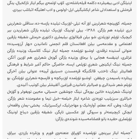
اېتیلگن ادبی ییغینلر‎ده دکلمه قیله‌باشله‌دی. کۉپ اۉتمه‌ی بیگم ایثار نازکخیال، ینگی
قره‌شلی و استعدادلی شاعر اېکنلیگینی اېل-اولوس و ادب اهلی‎گه اثباتلب بېردی.
جمیله، کۉپینچه شعرلرینی اۉز آنه تیلی-اۉزبېک تیلی‎ده یازسه-ده، سناقلی شعرلرینی
دری تیلیده هم یازگن. ۱۳۸۸- ییلی اونینگ اۉزبېک تیلیده یازگن شعرلریدن بیر
کیچیک تۉپلم توزیلدی. شو بیلن فیلالوژی بیلیملری دکتوری حرمتلی شفیقه یارقین
اهتمامی و مقدمه‌سی بیلن افغانستان قلم انجمنی تامانیدن «بهار آرزوسی‎ده»
عنوانی آستیده ترقلدی. اوشبو تۉپلمده جمیله ایثار نینگ کلاسیک وزنیده یازگن
غزللری، اینیقسه هجایی یا برماق وزنیده یازگن گوزه‌ل شعرلری هم اۉرین آلگن.
جمیله نینگ ایکینچی شعري تۉپلمی‎ اېسه، حاضرگی حاکم آغیر شرایط و فرهنگی
فعالیتلر نینگ تاختب قالگنیگه قره‌مسدن «سینیق آیینه» عنوانی بیلن آخرگی
پیتلرده باسیمدن چیققن. اوشبو تۉپلمده اۉزبېکچه و فارسچه شعرلری تۉپلنگن. بو
تۉپلم شعر شیدالری و ضیالیلر تامانیدن قیزغین آلقیشلر بیلن کوتیب آلیندی.
اونینگ شعرلریده خاتین یوره‌گی نینگ جوشقین حسیاتی، مه‌یین تویغولر و گۉزه‌ل
خیاللری سېزیلیب توره‌دی. شاعره ایثار خیلمه-خیل تیما و مضومنده شعر یازگن.
اۉرنک: وطن، آنه، معلم، آواره‌لیک و مهاجرلیک، اېرکسیزلیک، یخشی-یمان واقعه‌لر،
ایچکی کېچینمه‌لر و سېوگی اۉز عکسینی تاپگن. شفیقه یارقین دیباج اونینگ
تۉپلملری حقیده بانو فصلنامه‌سیده شونده‌ی یازگن:
“جمیله ایثار بیرینچی تۉپلمیده کۉپراق عنعنه‌وی فورم و وزنلرده یازردی. بیراق،