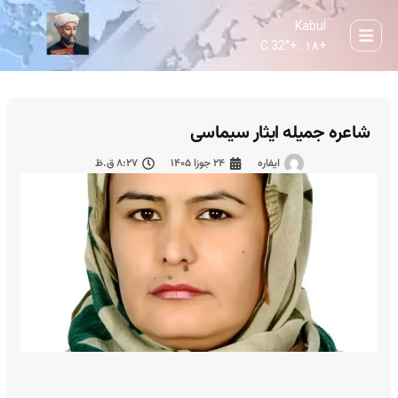
Kabul
32° C
+
۱۸...
+
شاعره جمیله ایثار سیماسی
ایفاره
۲۴ جوزا ۱۴۰۵
۸:۲۷ ق.ظ