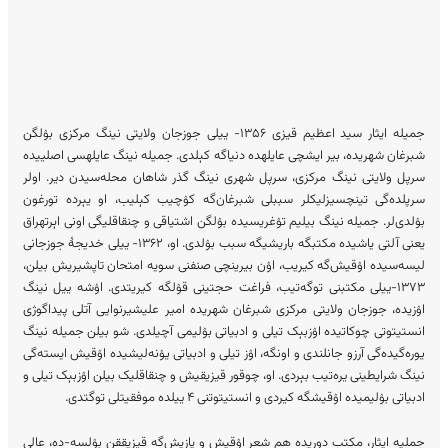
جمیله ایثار سید اعظیم قیزی ۱۳۵۶- ییلی جوزجان ولایتی نینگ مرکزی بۉلگن
شبرغان شهریده، بیر ایشچی عایله‎ده دنیا‌‎گه کېلدی. جمیله نینگ عایله‎سی اصلییده
سرپل ولایتی نینگ مرکزی، سرپل شهری نینگ گذر شاهان محلەسیدن دیر. او‎لر
سرپلدەگی تینچ‎سیز‌لیک‎لر سببلی شبرغان‌‎گه کۉچیب کېلیب، او یېرده تورغون
بۉلدی‌لر. جمیله نینگ بیلیم‌‌‎ تۉغریسیده بۉلگن اشتیاقی و چنقاقلیگی اونی اېرته‎راق
یعنی آلتی یاشی‎ده مکتبگه باریشیگه سبب بۉلدی. او، ۱۳۶۲- ییلی خدیجهٔ جوزجانی
لیسه‌سی‎ده اۉقیش‌‎گه کیریب، اۉن بیرینچی صنف‎نی سویه امتحان تاپشیریش بیلن،
۱۳۷۳-ییلی مکتبنی توگه‌تیب، فراغت حجتینی قۉل‎گه کیریتدی. اۉشه ییل نینگ
اۉزیده، جوزجان ولایتی مرکزی شبرغان شهریده امیر علیشیرنوایی آتلی پیداگوژی
انستیتوتی چوکاتی‎ده اۉزبېک تیلی و ادبیاتی بۉلیمی آچیلدی. شو بیلن جمیله نینگ
یوره‌گیده‌گی آرزو جانلندی و اونگه، اۉز تیلی و ادبیاتی یۉنه‌لیشیده اۉقیش ایسته‌گی
نینگ شرایطینی یره‌تیب بېردی. او، چوقور قیزیقیش و چنقاقلیک بیلن اۉزبېک تیلی و
ادبیاتی بۉلیمیده اۉقیش‎گه کیردی و انستیتوت‎نی ۴ ییلده موفقیتلی توگتدی.
جملیه ایثار، مکتب دوریده هم شعر اۉقیش و یازیش‌‎گه قیزیققن بۉلسه-ده، عالی