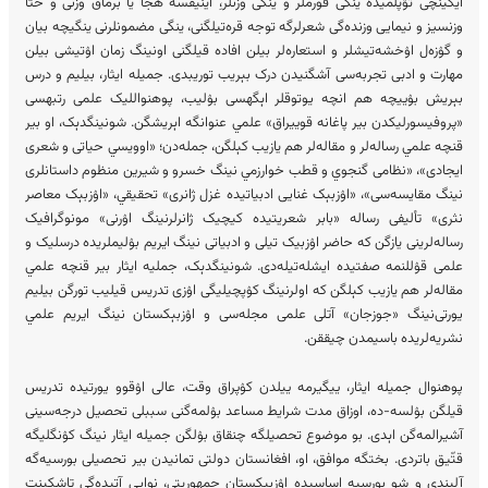
ایکینچی تۉپلمیده ینگی فورملر و ینگی وزنلر،ِ اینیقسه هجا یا برماق وزنی و حتا
وزنسیز و نیمایی وزنده‌گی شعرلرگه توجه قره‌تیلگنی، ینگی مضمونلرنی ینگیچه بیان
و گۉزه‌ل اۉخشه‌تیشلر و استعاره‌لر بیلن افاده قیلگنی اونینگ زمان اۉتیشی بیلن
مهارت و ادبی تجربه‌سی آشگنیدن درک بېریب توریبدی. جمیله ایثار، بیلیم و درس
بېریش بۉییچه هم انچه یوتوقلر اېگه‎سی بۉلیب، پوهنواللیک علمی رتبه‎سی
«پروفیسورلیکدن بیر پاغانه قوییراق» علمي عنوانگه اېریشگن. شونینگدېک، او بیر
قنچه علمي رساله‌لر و مقاله‌‎لر هم یازیب کېلگن، جمله‌دن؛ «اوویسي حیاتی و شعری
ایجادی»، «نظامی گنجوي و قطب خوارزمي نینگ خسرو و شیرین منظوم داستانلری
نینگ مقایسه‌سی»، «اۉزبېک غنایی ادبیاتیده غزل ژانری» تحقیقي، «اۉزبېک معاصر
نثری» تألیفی رساله «بابر شعریتیده کیچیک ژانرلرنینگ اۉرنی» مونوگرافیک
رساله‌لرینی یازگن که حاضر اۉزبیک تیلی و ادبیاتی نینگ ایریم بۉلیملریده درسلیک و
علمی قۉللنمه صفتیده ایشله‌تیله‌دی. شونینگدېک، جملیه ایثار بیر قنچه علمي
مقاله‌لر هم یازیب کېلگن که اولرنینگ کۉپچیلیگی اۉزی تدریس قیلیب تورگن بیلیم
یورتی‌نینگ «جوزجان» آتلی علمی مجله‌‌سی و اۉزبېکستان نینگ ایریم علمي
نشریه‌لریده باسیمدن چیققن.
پوهنوال جمیله ایثار، ییگیرمه ییلدن کۉپراق وقت، عالی اۉقوو یورتیدە تدریس
قیلگن بۉلسە-دە، اوزاق مدت شرایط مساعد بۉلمه‌گنی سببلی تحصیل درجه‌سینی
آشیرالمەگن اېدی. بو موضوع تحصیلگه چنقاق بۉلگن جمیله ایثار نینگ کۉنگلی‎گە
قتّیق باتردی. بخت‎گە موافق، او، افغانستان دولتی تمانیدن بیر تحصیلی بورسیە‎گە
آلیندی و شو بورسیه اساسیده اۉزبېکستان جمهوریتی، نوایی آتیده‌گی تاشکېنت