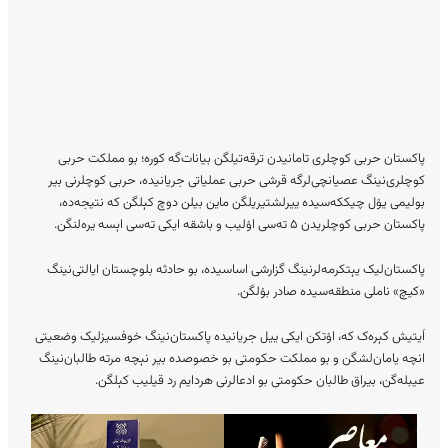
پاکستان حربی کوچلری تامانیدن ترقه‌تیلگن بیانات‌گه کوره؛ بو مملکت حربی
کوچلری‌نینگ عصیانچی‎‌لرگه قرشی حربی عملیاتی جریانیده، حربی کوچلرنی بیر
بولیمی یۉل چیککه‌سیده ییرلشتیریلگن ماین بیلن دوچ کېلگن که نتیجه‌ده،
پاکستان حربی کوچلریدن ۵ ته‌سی اۉلیب و باشقه ایکی ته‌سی اېسه یره‌لنگن.
پاکستان‌لیک یېتکرمه‌لرنینگ گزارشی اساسیده، بو حادثه بلوچستان ایالتی‌نینگ
«کیچ» ناملی منطقه‌سیده صادر بۉلگن.
اَیتیش کېره‌ک که، اۉتکن ایکی ییل جریانیده پاکستان‌نینگ خوفسیزلیک وضعیتی
انچه یامان‌لشگن و بو مملکت حکومتی بو خصوصده بیر نېچه مرته طالبان‌نینگ
عیبله‌گن، بیراق طالبان حکومتی بو ادعالرنی هردایم رد قیلیب کېلگن.