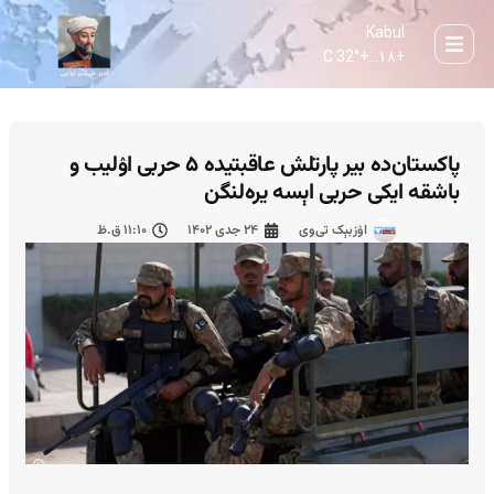
Kabul
32° C
+
۱۸...
+
پاکستان‌ده بیر پارتلش عاقبتیده ۵ حربی اۉلیب و
باشقه ایکی حربی اېسه یره‌لنگن
اۉزبېک تی‌وی
۲۴ جدی ۱۴۰۲
۱۱:۱۰ ق.ظ