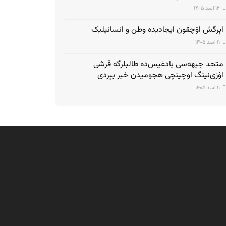
۱۲ اسد ۱۴۰۵
اېرگش اۉچقون ایجادیده وطن و انسانیلیک
۱۱ اسد ۱۴۰۵
متحد جبهه‌سی بادغیس‌ده طالبلرگه قرشی
اۉزی‌نینگ اوچینچی هجومیدن خبر بېردی
۱۱ اسد ۱۴۰۵