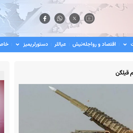
اقتصاد و رواجله‌نیش
عیاللر
دستورلریمیز
خاص 
م قیلگن