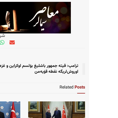
شری
ترامپ: قیته جمهور باشلیغ بۉلسم اوکراین و غزه
اوروش‌لریگه نقطه قۉیه‌من
Related
Posts