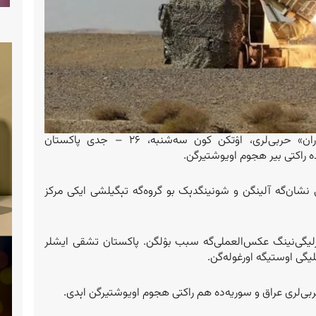
ایران اسلامی جمهوریتی‌گه تېگیشلی «سپاه‌ پاسداران» حربی‌لری، اۉتکن کون سه‌شنبه، ۲۶ – جدی پاکستان
ه راکتی بیر هجوم اویوشتیرگن.
 نشان‌گه آلینگن و شونینگدېک بو گروه‌گه تېگیلشی ایکی مرکز
لیگی‌نینگ عکس‌العملی‌گه سبب بۉلگن. پاکستان تشقی ایشلر
ی اوستیگه اورغوله‎‌گن.
ربی‌لری عراق و سوریه‌ده هم راکتی هجوم اویوشتیرگن اېدی.