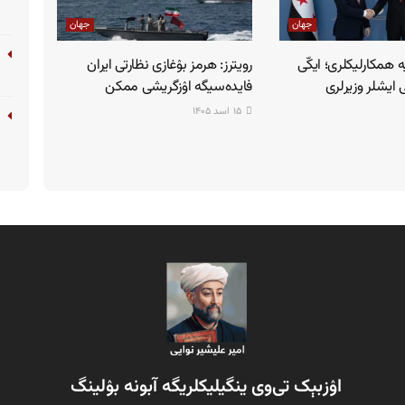
جهان
جهان
ه همکارلیکلری؛ ایکّی
رویترز: هرمز بۉغازی نظارتی ایران
یشلر وزیرلری
فایده‌سیگه اۉزگریشی ممکن
۱۵ اسد ۱۴۰۵
اۉزبېک تی‌وی ینگیلیکلریگه آبونه بۉلینگ