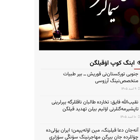
اېنگ کوپ اۉقیلگن
جنوبی تورکستان‌نی قوریش ــ بیر طبیات
متخصص‌نینگ آرزوسی
۹ اسد ۱۴۰۵
نقیب‌الله فایق: تخارده طالبان ناقللرگه یېرلرینی
تاپشیرمه‌گنلرنی اۉلیم بیلن تهدید قیلگن
۱۰ اسد ۱۴۰۵
آنه‌جان دعا قیلینگ، مېن اۉله‌یپمن؛ ایران یۉلی‌ده
چۉللرده جان بېرگن مهاجرنینگ سۉنگّی سۉزلری