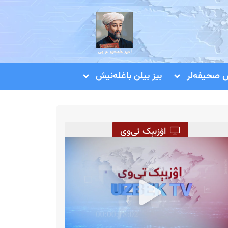
صحیفه‌لر
بیز بیلن باغله‌نیش
اۉزبېک تی‌وی