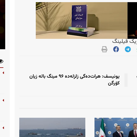
ک قیلینگ
یونیسف: هرات‌ده‌گی زلزله‌ده ۹۶ مینگ باله زیان
کۉرگن