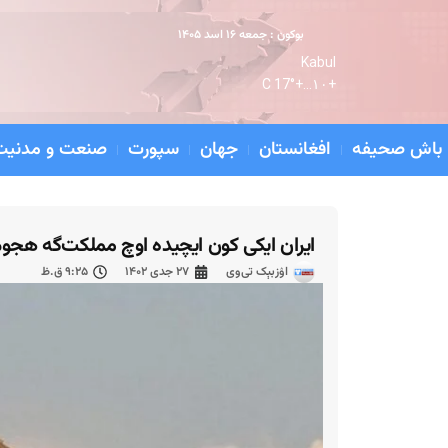
بوکون : جمعه ۱۶ اسد ۱۴۰۵
Kabul
17° C
+
۱۰...
+
باش صحیفه
افغانستان
جهان
سپورت
صنعت و مدنیت
ایران ایکی کون ایچیده اوچ مملکت‌گه هجو
اۉزبېک تی‌وی
۲۷ جدی ۱۴۰۲
۹:۲۵ ق.ظ