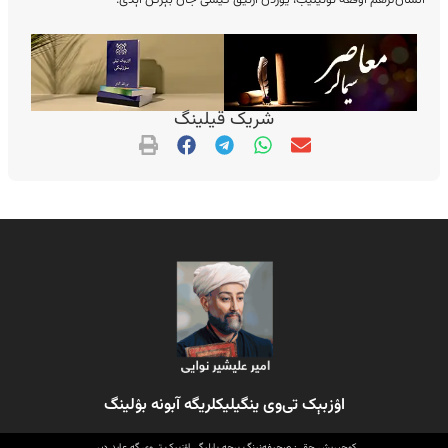
انسان‌لرهم اوققه توتیلیب، یوزدن آرتیق کیشی جان بېرگن اېدی.
شریک قیلینگ
اۉزبېک تی‌وی ینگیلیکلریگه آبونه بۉلینگ
کوچیریش حقی: صحیفه‌نینگ برچه بارلیگی اۉزبېک تی‌وی گه عاید دیر.