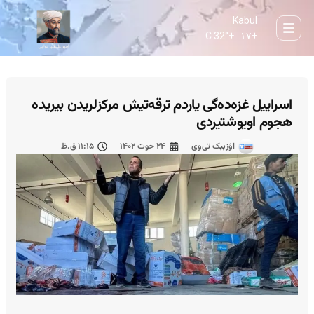
Kabul
32° C
+
۱۷...
+
اسراییل غزه‌ده‌گی یاردم ترقه‌تیش مرکزلریدن بیریده
هجوم اویوشتیردی
اۉزبېک تی‌وی
۲۴ حوت ۱۴۰۲
۱۱:۱۵ ق.ظ