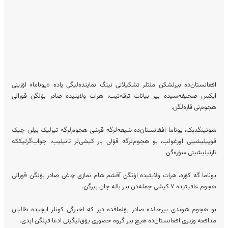
افغانستان‌ده بیرلشکن ملتلر تشکیلاتی نینگ نماینده‌لیگی یاده «یوناما» اۉزینی
ایکس صحیفه‌سیده بیر بیانات ترقه‌تیب، هرات ولایتیده صادر بۉلگن قورالی
هجوم‌نی قاره‌لگن.
شونینگدېک، یوناما افغانستان‌ده شیعه‌لرگه قرشی هجوم‌لرگه تیزلیک بیلن چیک
قوییلیشینی اورغولب، بو هجوم‌لرگه قۉلی بار کیشی‌لر تانیلیب، جواب‌گرلیککه
تارتیلیشینی سۉره‌گن.
یوناما گه کۉره، هرات ولایتیده اۉتگن آقشم شام نمازی چاغی صادر بۉلگن قورالی
هجوم عاقبتیده ۷ کیشی جمله‌دن بیر باله جان بېرگن.
بو هجوم شوندی بیرحالده صادر بۉلماقده دیر که اخیرگی کونلر ایچیده طالبان
مدافعه وزیری افغانستان‌ده هیچ بیر گروه حضوری یۉق‌لیگینی ادعا قېلگن اېدی.