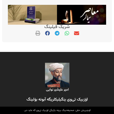
شریک قیلینگ
اۉزبېک تی‌وی ینگیلیکلریگه آبونه بۉلینگ
کوچیریش حقی: صحیفه‌نینگ برچه بارلیگی اۉزبېک تی‌وی گه عاید دیر.