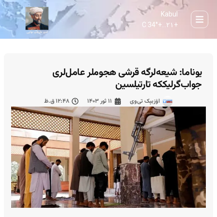
Kabul
34° C
+
۲۱...
+
یوناما: شیعه‌لرگه قرشی هجوملر عامل‌لری
جواب‌گرلیککه تارتیلسین
اۉزبېک تی‌وی
۱۱ ثور ۱۴۰۳
۱۲:۴۸ ق.ظ