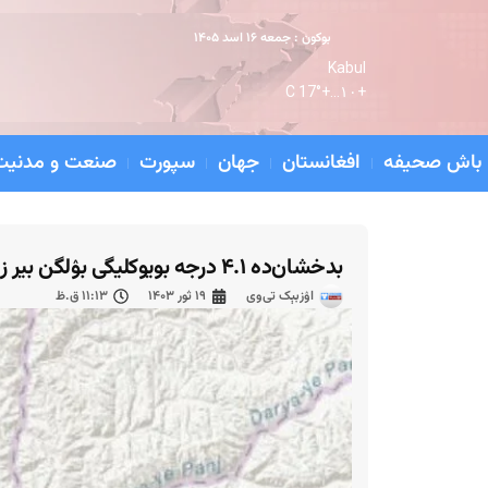
بوکون : جمعه ۱۶ اسد ۱۴۰۵
Kabul
17° C
+
۱۰...
+
باش صحیفه
افغانستان
جهان
سپورت
صنعت و مدنیت
بدخشان‌‌ده ۴.۱ درجه بویوکلیگی بۉلگن بیر زلزله یوز بېردی
اۉزبېک تی‌وی
۱۹ ثور ۱۴۰۳
۱۱:۱۳ ق.ظ