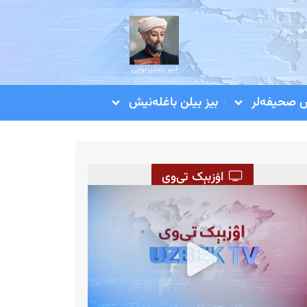
صحیفه‌لر
بیز بیلن باغله‌نیش
اۉزبېک تی‌وی