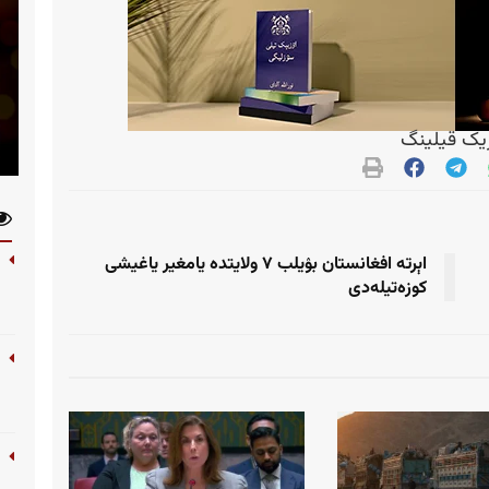
ک قیلینگ
اېرته افغانستان بۉیلب ۷ ولایتده یامغیر یاغیشی
کوزه‌تیله‌دی