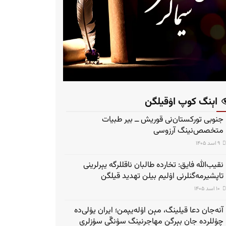
اېنگ کوپ اۉقیلگن
جنوبی تورکستان‌نی قوریش ــ بیر طبیات
متخصص‌نینگ آرزوسی
۹ اسد ۱۴۰۵
نقیب‌الله فایق: تخارده طالبان ناقللرگه یېرلرینی
تاپشیرمه‌گنلرنی اۉلیم بیلن تهدید قیلگن
۱۰ اسد ۱۴۰۵
آنه‌جان دعا قیلینگ، مېن اۉله‌یپمن؛ ایران یۉلی‌ده
چۉللرده جان بېرگن مهاجرنینگ سۉنگّی سۉزلری