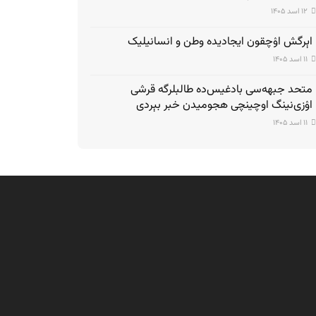
۱۲ اسد ۱۴۰۵
اېرگش اۉچقون ایجادیده وطن و انسانیلیک
۱۱ اسد ۱۴۰۵
متحد جبهه‌سی بادغیس‌ده طالبلرگه قرشی
اۉزی‌نینگ اوچینچی هجومیدن خبر بېردی
۱۱ اسد ۱۴۰۵