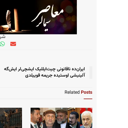
شری
ایران‌ده ناقانونی چیت‌ایللیک ایشچی‌لر ایش‌گه
آلینیشی اوستیده جریمه قوییلدی
Related
Posts