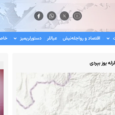
اقتصاد و رواجله‌نیش
عیاللر
دستورلریمیز
خاص 