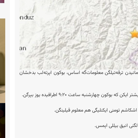
امانیدن ترقه‌تیلگن معلومات‌گه اساس، بوکون اېرته‌لب بدخشان
اشکاشم تومنی ایکنلیگی هم معلوم قیلینگن.
ۉلگنی انیق بیللی اېمس.