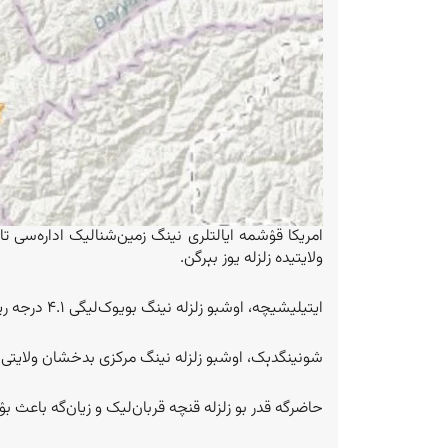
امریکا قۉشمه ایالتلری نینگ زمین‌شنالیک اداره‌سی ت
ولایتیده زلزله یوز بېرگن.
ایتیلیشیچه، اوشبو زلزله نینگ بویوک‌لیگی ۴.۱ درجه ریشتر ایکن که بوکون چهارشنبه ساعت ۹:۲۰ اطرافیده یوز بېرگن.
شونینگدېک، اوشبو زلزله نینگ مرکزی بدخشان ولایتی 
حاضرگه قدر بو زلزله قنچه قربان‌لیک و زیان‌گه باعث ب