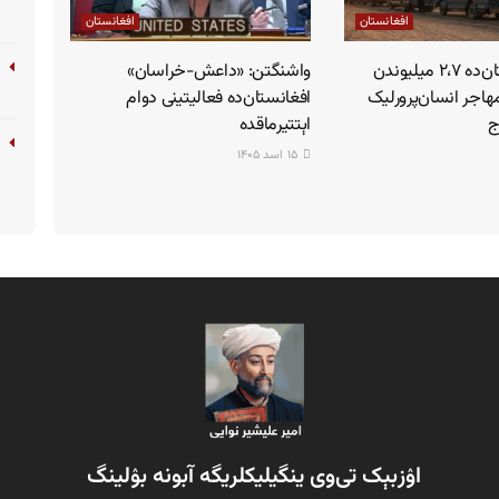
افغانستان
افغانستان
اوچا: افغانستان‌ده ۲،۷ میلیوندن
وا‌شنگتن: «داعش-خراسان»
مهاجر انسان‌پرورلیک
افغانستان‌ده فعالیتینی دوام
ج
اېتتیرماقده
۱۵ اسد ۱۴۰۵
اۉزبېک تی‌وی ینگیلیکلریگه آبونه بۉلینگ