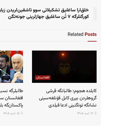
خلق‌ارا ساغلیق تشکیلاتی سوو تاشقین‌لریدن زیا
کورگنلرگه ۷ تُن ساغلیق جهازلرینی جونه‌تگن
Related
Posts
افغانستان
کابلده هجوم؛ طالبانگه قرشی
طالبلرگه نسبت
گروهلردن بیری کابل قۉنلغه‌سینی
افغانستان سا
نشانگه توتگنینی ادعا قیلدی
پاکستان‌گه با
۱۶ اسد ۱۴۰۵
۱۵ اسد ۱۴۰۵