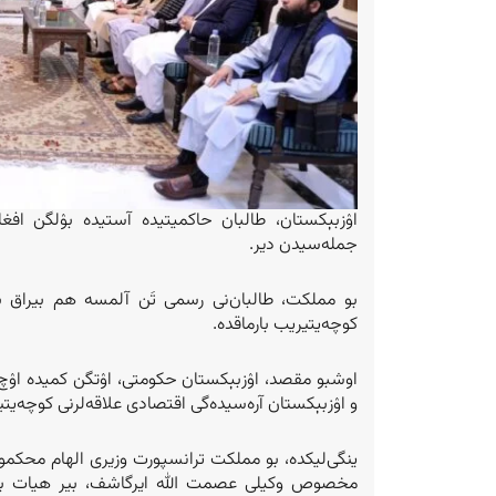
اۉزبېکستان، طالبان حاکمیتیده آستیده بۉلگن افغان
جمله‌سیدن دیر.
بو مملکت، طالبان‌نی رسمی تَن آلمسه هم بیراق بو 
کوچه‌یتیریب بارماقده.
اوشبو مقصد، اۉزبېکستان حکومتی، اۉتگن کمیده اۉچ ی
و اۉزبېکستان آره‌سیده‌گی اقتصادی علاقه‎‌لرنی کوچه‌یتیریش یۉللرینی قیدیردی.
ینگی‌لیکده، بو مملکت ترانسپورت وزیری الهام محکم
مخصوص وکیلی عصمت الله ایرگاشف، بیر هیات بیلن 