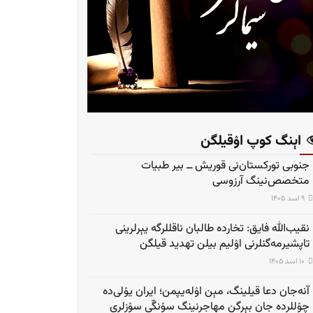
اېنگ کوپ اۉقیلگن
جنوبی تورکستان‌نی قوریش ــ بیر طبیات
متخصص‌نینگ آرزوسی
۹ اسد ۱۴۰۵
نقیب‌الله فایق: تخارده طالبان ناقللرگه یېرلرینی
تاپشیرمه‌گنلرنی اۉلیم بیلن تهدید قیلگن
۱۰ اسد ۱۴۰۵
آنه‌جان دعا قیلینگ، مېن اۉله‌یپمن؛ ایران یۉلی‌ده
چۉللرده جان بېرگن مهاجرنینگ سۉنگّی سۉزلری