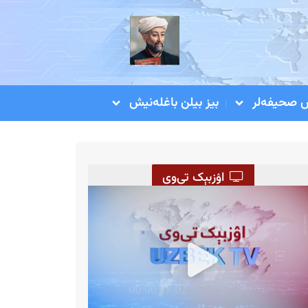
صحیفه‌لر
بیز بیلن باغله‌نیش
اۉزبېک تی‌وی