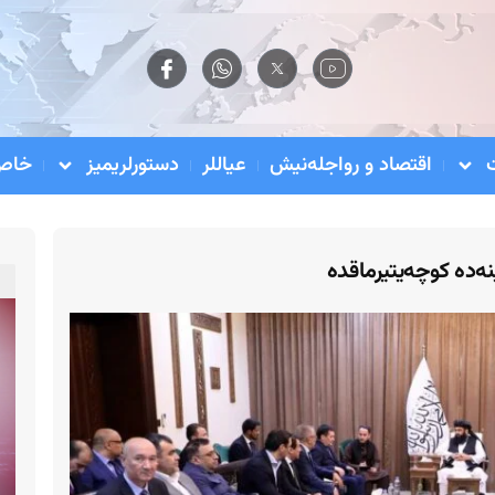
اقتصاد و رواجله‌نیش
عیاللر
دستورلریمیز
خاص 
ه‌ده کوچه‌یتیرماقده