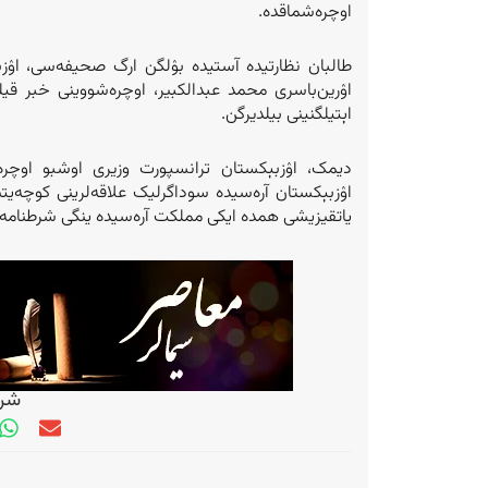
اوچره‌شماقده.
طالبان نظارتیده آستیده بۉلگن ارگ صحیفه‌سی، اۉ
اۉرین‌باسری محمد عبدالکبیر، اوچره‌شووینی خبر قیل
اېتیلگنینی بیلدیرگن.
دیمک، اۉزبېکستان ترانسپورت وزیری اوشبو اوچره
اۉزبېکستان آره‌سیده سوداگرلیک علاقه‌لرینی کوچه‌
یاتقیزیشی همده ایکی مملکت آره‌سیده ینگی شرطنامه‌
شری