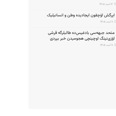
۱۲ اسد ۱۴۰۵
اېرگش اۉچقون ایجادیده وطن و انسانیلیک
۱۱ اسد ۱۴۰۵
متحد جبهه‌سی بادغیس‌ده طالبلرگه قرشی
اۉزی‌نینگ اوچینچی هجومیدن خبر بېردی
۱۱ اسد ۱۴۰۵