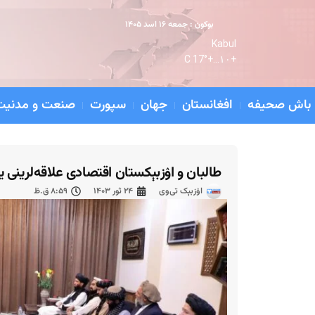
بوکون : جمعه ۱۶ اسد ۱۴۰۵
Kabul
17° C
+
۱۰...
+
باش صحیفه
افغانستان
جهان
سپورت
صنعت و مدنیت
طالبان و اۉزبېکستان اقتصادی علاقه‌لرینی ین
اۉزبېک تی‌وی
۲۴ ثور ۱۴۰۳
۸:۵۹ ق.ظ