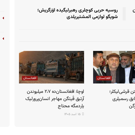
ن
روسیه حربی کوچلری رهبرلیگیده اۉزگریش؛
شویگو لوازمی المشتیریلدی
افغانستان
افغانستان
ن قرشی‌لیکلر؛
اوچا: افغانستان‌ده ۲،۷ میلیوندن
بق رسمیلری
آرتیق قَیتگن مهاجر انسان‌پرورلیک
رگن
یاردمگه محتاج
۱۵ اسد ۱۴۰۵