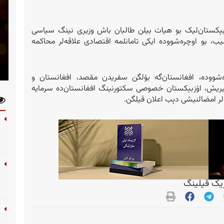
زبېکستان‌لیک بو هیات بیلن طالبان باش وزیری نینگ سیاسی
یب، بو اوچره‌شووده ایکی تامانلمه اقتصادی علاقه‌لر محاکمه
‌شووده، افغانستان‌گه بۉلگن سفریدن مقصد، افغانستان و
یتیریش، اۉزبېکستان خصوصی سکتورنینگ افغانستان‌ده سرمایه
لر امضالنیشی دېب اعلان قیلگن.
ک قیلینگ