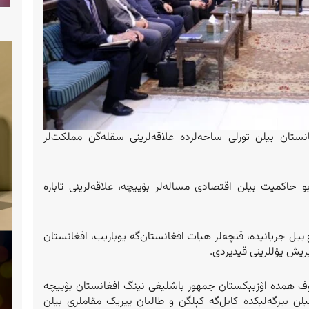
ستان بیلن تورلی ساحه‌لرده علاقه‌لرینی سقله‌گن مملکت‌لر
حاکمیت بیلن اقتصادی مساله‌لر بۉییچه، علاقه‌لرینی تاباره
یل جریانیده، قنچه‌لر هیات افغانستان‌گه یوباریب، افغانستان
وف همده اۉزبېکستان جمهور باشلیغی نینگ افغانستان بۉییچه
بیرگه‌لیکده کابل‌گه کېلگن و طالبان ییریک مقاملری بیلن