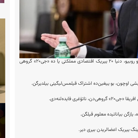
امریکا قوشمه ایالتلری نینگ تشقی ایشلر وزیری مارکو روبیو، دنیا ۲۰ ییریک اقتصادی مملکتی یا ده «جی‌۲۰» گروهی
لیشی اوچون، بو ییغین‌ده اشتراک قیلمس‌لیگینی بیلدیرگن.
ینگ ییریک اعضالریدن بیری دیر.