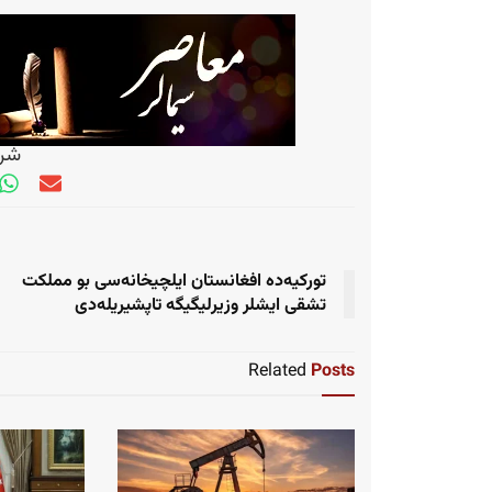
شری
تورکیه‌ده افغانستان ایلچیخانه‌سی بو مملکت
تشقی ایشلر وزیرلیگیگه تاپشیریله‌دی
Related
Posts