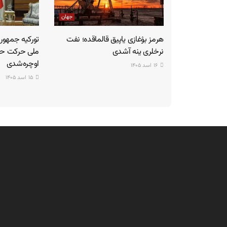
جهان
هرمز بۉغازی یاپیق قالماقده؛ نفت
تورکیه جمهور
نرخلری ینه‌ آشدی
ملی حرکت حزب
اوچره‌شدی
۱۶ اسد ۱۴۰۵
۱۵ اسد ۱۴۰۵