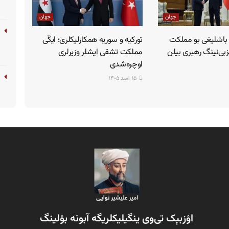
جهان
جهان
 باشلیغی بو مملکت
تورکیه و سوریه همکارلیکلری؛ ایکّی
ی‌نینگ رهبری بیلن
مملکت تشقی ایشلر وزیرلری
اوچره‌شدی
۱۵ اسد ۱۴۰۵
اۉزبېک تی‌وی ینگیلیکلریگه آبونه بۉلینگ