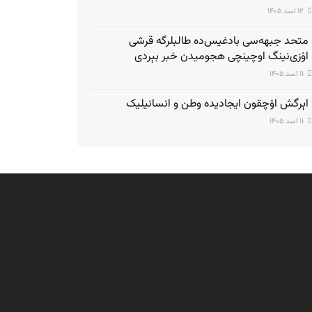
۱۲ اسد ۱۴۰۵
متحد جبهه‌سی بادغیس‌ده طالبلرگه قرشی
اۉزی‌نینگ اوچینچی هجومیدن خبر بېردی
۱۱ اسد ۱۴۰۵
اېرگش اۉچقون ایجادیده وطن و انسانیلیک
۱۱ اسد ۱۴۰۵