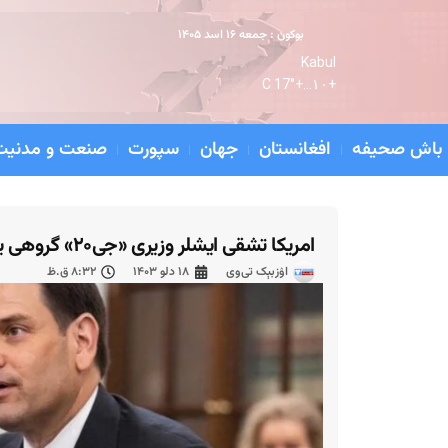
بوکون : جمعه ۱۶ اسد ۱۴۰۵
Kabul
17° C
+
۱۰...
+
باش صحیفه
افغانستان
جهان
سپورت
صنعت و مدنیت
امریکا تشقی ایشلر وزیری «جی‌۲۰» گروهی ییغین‌نی تحریم قیلدی
اۉزبېک تی‌وی
۱۸ دلو ۱۴۰۳
۸:۳۲ ق.ظ