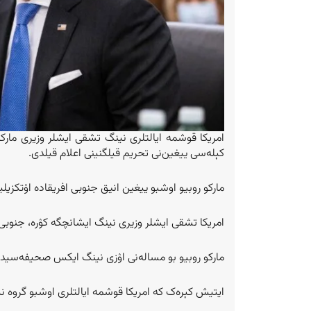
کېله‌سی ییغین‌نی تحریم قیلگنینی اعلام قیلدی.
مارکو روبیو اوشبو ییغین انیق جنوبی افریقاده اۉتکزی
امریکا تشقی ایشلر وزیری نینگ ایشانچ‎گه کۉره، جنوبی افریقا «جی‌۲۰» گروهی‌دن، ناتۉغری فایده‌لنه‌دی.
مارکو روبیو بو مساله‌نی اۉزی نینگ ایکس صحیفه‎‌سیده، یازگن بیاناتیده معلوم قیلگن.
ایتیش کېره‌ک که امریکا قوشمه ایالتلری اوشبو گروه ن