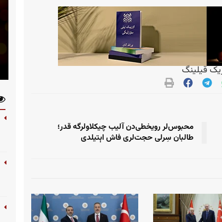
ک قیلینگ
محبوس‌لر رویخطی‌دن آلیب چیکلاولرگه قدر؛
طالبان سِرلی حجت‌لری فاش اېتیلدی