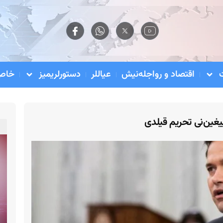
اقتصاد و رواجله‌نیش
عیاللر
دستورلریمیز
خاص 