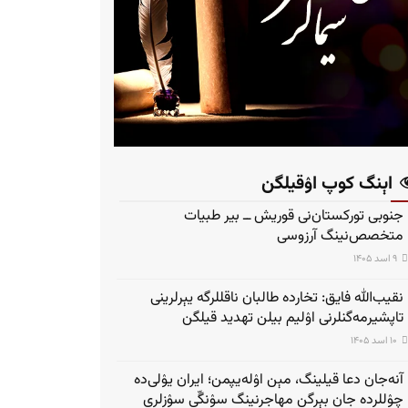
اېنگ کوپ اۉقیلگن
جنوبی تورکستان‌نی قوریش ــ بیر طبیات
متخصص‌نینگ آرزوسی
۹ اسد ۱۴۰۵
نقیب‌الله فایق: تخارده طالبان ناقللرگه یېرلرینی
تاپشیرمه‌گنلرنی اۉلیم بیلن تهدید قیلگن
۱۰ اسد ۱۴۰۵
آنه‌جان دعا قیلینگ، مېن اۉله‌یپمن؛ ایران یۉلی‌ده
چۉللرده جان بېرگن مهاجرنینگ سۉنگّی سۉزلری