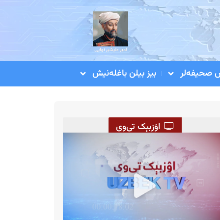
صحیفه‌لر
بیز بیلن باغله‌نیش
اۉزبېک تی‌وی