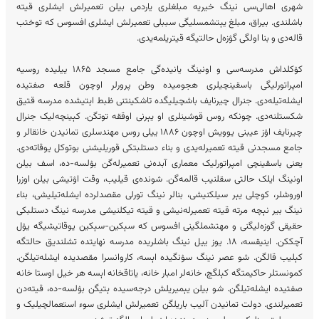
شهری اهالی‌سی نینگ خیریه مبلغلری یاردمی بیلن تعمیرلش ایشلری قیته
باشلندی. بیراق، مبلغ یېتشمسلیگی سببلی تعمیرلش ایشلری افسوس که توختب
قاله‌دی و بنا اولگی گۉزه‌ل حالتیگه قیتریلمه‌یدی.
کۉکلداش مدرسه‌سی و اونینگ یانیده‌گی جامع مسجد ۱۸۶۵ ییلیده روسیه
امپراتورلیگی باسقینچیلری هجومیده وطن پرورلر اوچون قلعه صفتیده
ایشله‌تیله‌دی. جنرال چیرنایف باشچیلیگده تاشکینتنی ظبط اېتیشده مدرسه قتیق
شکستلنه‌دی. چونکه روس قوشینلری او یېرنی اوققه توتگن. کېینچه‌لیک‌ جنرال
چیرنایف اۉز عیبنی یوویش اوچون ۱۸۸۶ ییلی روس مهندسلری تمانیدن خانقالر و
جامع مسجدنی قیته تعمیرله‌یدی و بناء دستلبتکی قوریلیشنی بوتوکل یوقاته‌دی.
یعنی باسقینچی امپراتورلیک معماری آبده‌نی تعمیرله‌گن بۉلسه-ده، اسف بیلن
اونینگ ایلک حالتی سقلنیب قالمه‌گن. شونده‌ی قیلیب، وقت اۉتیشی بیلن اوزرا
اوروشلر، کوچلی یېر سیلکنیشی، بنالر نینگ تورلی مقصدلرده ایشله‌تیلیشی، بناء
نینگ بیر نېچه مرته قیته تعمیرله‌نیشی و قیته تیکلنیشی مدرسه نینگ دستلبکی
حقیقی گوزه‌لیگنی و مهتشملگینی افسوس که سېکین-سېکین یوقاتیشیگه یۉل
آچککن. اینیقسه، ۱۸. یوز ییل نینگ باشلریده مدرسه نهایتده تشلندیق حالتگه
کېلیب قالگن. شو عصر نینگ سۉنگیده اېسه، کاروانسرا مقصدیده ایشله‌تیلگن.
کمونستلر حاکیمتگه کېلگچ، خانه‌لر امبار خانه، یاتاقخانه اېسه هر خیل اوستا خانه
صفتیده ایشله‌تیلگن. شو بیلن یېمیریلش درجه‌سیده ېتیگن بۉلسه-ده، قیته‌دن
تعمیرلندی. دولت تمانیدن آلیب باریلگن تعمیرلش ایشلری سوء استعمالچیلیک و