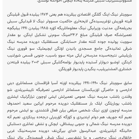
مسوولیتسیزلیک سببلی مدرسه‌ ینه‌ده اینچلی احوالگه توشدی.
سوویتلر نینگ اېنگ گللگن اقتصادی ییللریده هم یعنی ۱۹۷۴ ییلیده قبول قیلینگن
قیته قوریش تۉغریسیده‌گی لایحه‌لری حاکمیت مسوولر نینگ لا قیدلیگی سببلی
بجریلمه‌گن. مدنیت وزیرلیگی نینگ معلوماتلریگه کۉره ۱۹۸۵ ییلیدن ۱۹۹۱ ییلیگچه
تعمیرلشگه صرف قیلینگن مبلغ ۳۴.۲مینگ سوم‌نی تشکیل اېتگن. بو مقدار
سوویت پولیده جوده کتته مقدار حسابلنگن. مستقللیک دوریده مدرسه نینگ
شرقی تمانیده‌گی جامع مسجدی یانیدن اۉتگن ایچیملیک سو قووری نینگ
یاریلیشی نتیجه‌سیده مدرسه‌نی ایکی مرته سوو باسیب، جنوبی قسمی شورلنیب
کېتگن. اوشبو دیوارلر آستیده پایدیوار بۉلمه‌گنلیگی سببلی ۲۰۰۲ ییلیده قیته‌دن
خشتلری المشتیریلیب، ینگیدن پایدیوار قوریلگن.
سابق سوویتلر نینگ ۱۹۹۰-۱۹۹۱ ییللریده اۉرته آسیا قزاقستان مسلمانلری دینی
اداره‌سی و حاضرگی اۉزبېکستان مسلمانلر اداره‌سی تصرفیگه تاپیشیریلدی. شو
وقتدن باشلب مدرسه نینگ عمومی تعمیرلش ایشی اوچون تیارگرلیک ایشلری
باشلب یوباریلگن. ایلک بار مستقللیک دوریده مرحوم اېرکین سعید احمدوف
مدرسه اوچون اۉزی نینگ شخصی مبلغی بیلن فعال قتشندی. بو ایشنی مرحوم
نعیم آته جوریف هم دوام اېتدیردی و کۉزگه کۉرینرلی درجه‌ده یېتکزدی. نعیم آته
دوریده مدرسه نینگ شمالی و جنوبی پیشتاقی، ایچکی و تشقی تمانلری دستلبکی
حالیتگه کېلتیریلدی. عبدالرسول خدای بیرگن‌نف دوریده مدرسه‌نینگ غربی
خانقالری نینگ برچه‌سی و بنا تشقریسی نینگ شرقی قسمیده‌گی بنالر نینگ