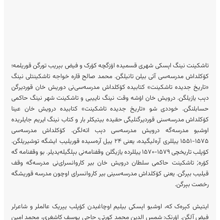
تاشکینت نینگ اېسکی شهری قسمیده‌ اۉزگچه کۉرک و فیض بېریب تورگن قوریلمه؛
کۉکلداش مدرسه‌سی آتی بیلن تانیلگن. محمد صالح قاره خواجه تاشکینتلی نینگ
«تاریخ جدیده تاشکینت» کتابیده کۉکلداش مدرسه‌سی‌نی دوریش خان قوردیرگن
دېب یازیلگن. درویش خان اۉشه وقت نینگ ناییبی و تاشکینت شهر نینگ حاکمی
حسابلنگن. خوددی شو «تاریخ جدیده‌ تاشکینت» کتابیده درویش خان عینا
کۉکلداش مدرسه‌سنی قوردیرگنلیگی حقیده‌ بیتیکلر بار و کتاب نینگ ایریم جایلریده
اوشبو مدرسه‌گه درویش مدرسه‌سی دېب اته‌لگن. کۉکلداش مدرسه‌سی
۱۵۷۵-۱۵۵۱ ییللری آره‌لیگیده، یعنی ۲۴ ییل آره‌سیده قوریلیب ایشگه توشیریلگن.
کۉپلب تاریخچی ۱۵۷۹-۱۵۷۰ ییللرده یازیگلن وقفنامه‌نی بېلگیله‌یدیلر. بو وقفنامه گه
کۉره; تاشکینت حاکمی سلطان درویش خان بیر کاروانسرای‌نی مدرسه‌گه وقف
قیلیب بېرگن. یعنی کۉکلداش مدرسه‌سینی بیر کاروانسرای اوچون مدرسه قوریشگه
رخصت بېرگن.
ایتیش کېره‌ک که، اوشبو اېسکی بیلیم اوچاغیدن کۉپلب یېریک عالملر و شاعرلر
فیض آلگن. اۉرنک: شمس الدین محمد کورتی، حاجی یوسف کاشغری، محمد امین