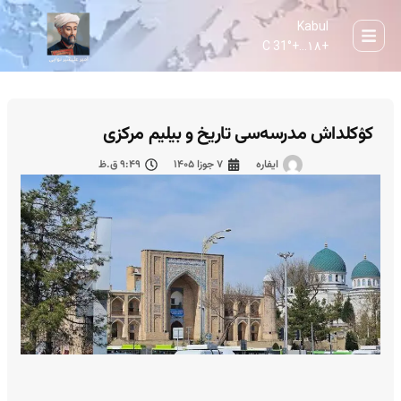
Kabul
31° C
+
۱۸...
+
کۉکلداش مدرسه‌سی تاریخ و بیلیم مرکزی
ایفاره
۷ جوزا ۱۴۰۵
۹:۴۹ ق.ظ