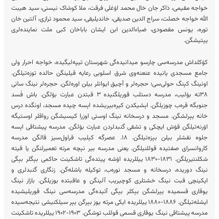
خواجه مقیمی، ذاکر جان خال محمد اۉغلی فرقت، ملا کوشاک نیسنی، سید هیبت
الله خواجه خصلت، سراج الدین صدیقی، خاندیلیقی، سید محمود ترازی، آلتین خان
توره، یونس مقصودی، ضیاءالدین ابن ایشان باباخان کبی ملت نماینده‌لری
یېتیشگن.
کۉکلداش مدرسه‌سی چارسو میدانیده‌گی شهرستان تیپه‌لیگیده، خواجه احرار ولی
جامع مسجدی یانیده عنعنه‌وی شرق اسلوبی رعایه قیلینگن حالده توزه‌تیلگن.
اونینگ کېنگ حولی‌سی؛ حجره‌لر و آچیق ایوانلر بیلن اوره‌لگن. حجره‌‌لر نینگ سانی
۳۸ته بۉلیب، مدرسه دستلب قوریلگنیده ۳ قبتدن عبارت بۉلگن. باش فَسد
جنوبگه قره‌ب چوزیلگن. اېشیکدن کیره‌بیریشده اېسه چپده مسجد، اونگده درس
خانه یېرلشگن. مسجد و درسخانه نینگ اوستی اوزرا کیسیشگن رواقلر اوستیگه
اۉرنه‌تیلگن قۉش ایچکی و تشقی گنبدلردن عبارت بۉلگن. مدرسه پیشتاقی اېسه
جلوه نقشلر بیلن بېزه‌تیلگن. ۱۸. عصرگه کېلیب قراول‌سیز قالگن مدرسه
کاروانسرای صفتیده قوللنیلگن. یعنی مدرسه بیر نېچه مرته تعمیرلنگن یا قیته
شکلنتیریلگن. ۱۸۳۱-۱۸۳۰ ییللریده اۉشه پیتده‌گی تاشکینت حاکمی بېگلر بېگی
نینگ دوریده، درسخانه و مسجد نوره‌ب، توکیله باشله‌گن. زنگاری گنبدلری و
ایکینچی قبت نینگ خشتلری کوچیریب آلینگن و عاقبتده بوزیلگن. بازار نینگ
یوقاری قسمیده یېرلشگن بېکلر بېگی آتیده‌گی مدرسه‌سی نینگ قوریلیشیده
ایشله‌تیلگن. ۱۸۸۶-۱۸۸۰ ییللریده ایکی مرته یوز بېرگن یېر سیلکنیشی نتیجه‌سیده
مدرسه پیشتاقی نینگ یوقاری قسمی قوللب توشگن. ۱۹۰۳-۱۹۰۲ ییللریده تاشکینت