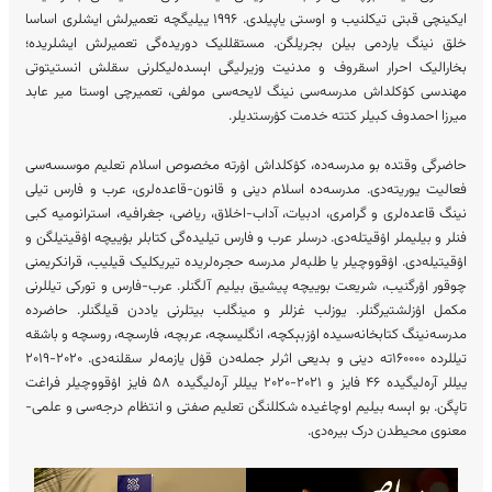
ایکینچی قبتی تیکلنیب و اوستی یاپیلدی. ۱۹۹۶ ییلیگچه تعمیرلش ایشلری اساسا
خلق نینگ یاردمی بیلن بجریلگن. مستقللیک دوریده‌گی تعمیرلش ایشلریده؛
بخارالیک احرار اسقروف و مدنیت وزیرلیگی اېسده‌لیکلرنی سقلش انستیتوتی
مهندسی کۉکلداش مدرسه‌سی نینگ لایحه‌سی مولفی، تعمیرچی اوستا میر عابد
میرزا احمدوف کبیلر کتته خدمت کۉرستدیلر.
حاضرگی وقتده بو مدرسه‌ده، کۉکلداش اۉرته مخصوص اسلام تعلیم موسسه‌سی
فعالیت یوریته‌دی. مدرسه‌ده اسلام دینی و قانون-قاعده‌لری، عرب و فارس تیلی
نینگ قاعده‌لری و گرامری، ادبیات، آداب-اخلاق، ریاضی، جغرافیه، استرانومیه کبی
فنلر و بیلیملر اۉقیتله‌دی. درسلر عرب و فارس تیلیده‌گی کتابلر بۉییچه اۉقیتیلگن و
اۉقیتیله‌دی. اۉقووچیلر یا طلبه‌لر مدرسه حجره‌لریده تیریکلیک قیلیب، قرانکریمنی
چوقور اۉرگنیب، شریعت بوییچه پیشیق بیلیم آلگنلر. عرب-فارس و تورکی تیللرنی
مکمل اۉزلشتیرگنلر. یوزلب غزللر و مینگلب بیتلرنی یاددن قیلگنلر. حاضرده
مدرسه‌نینگ کتابخانه‌سیده اۉزبېکچه، انگلیسچه، عربچه، فارسچه، روسچه و باشقه
تیللرده ۱۶۰۰۰۰ته دینی و بدیعی اثرلر جمله‌دن قۉل یازمه‌لر سقلنه‌دی. ۲۰۲۰-۲۰۱۹
ییللر آره‌لیگیده ۴۶ فایز و ۲۰۲۱-۲۰۲۰ ییللر آره‌لیگیده ۵۸ فایز اۉقووچیلر فراغت
تاپگن. بو اېسه بیلیم اوچاغیده شکللنگن تعلیم صفتی و انتظام درجه‌سی و علمی-
معنوی محیطدن درک بیره‌دی.