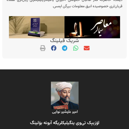
دیمک، حاضرگه قدر طالبان حکومتی اخیرگی یاغینگرچیلیکلرنی زیان‌لری همده
قربان‌لری خصوصیده انیق معلومات بېرگن اېمس.
شریک قیلینگ
اۉزبېک تی‌وی ینگیلیکلریگه آبونه بۉلینگ