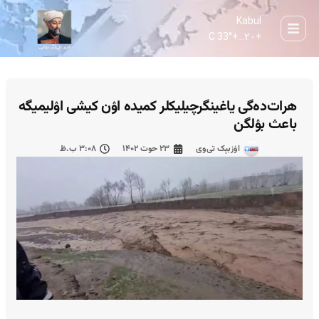
Kabul
33° C
+
۲۰...
+
هرات‌ده‌گی یاغینگرچیلیکلر کمیده اۉن کیشی اۉلیمیگه
باعث بۉلگن
اۉزبېک تی‌وی
۲۳ حوت ۱۴۰۲
۳:۰۸ ب.ظ