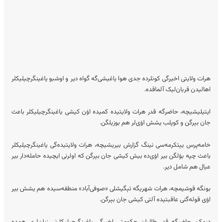
هرات ولایتی اخیرگی کونلرده جدی هوا یاغیشی‌گه گواه دیر و اوشبو یاغینگرچیلیکلر
اهالیدن قربان‌لیک آلماقده.
ایتیلیشیچه، حاضرگه قدر هرات ولایتیده کمیده اۉن کیشی یاغینگرچیلیکلر باعث
جان بېرگن و کوپلب یشش اۉی‌لر هم بوزیلگن.
خامه‌پرس یېتکرمه‌سی نینگ گزارش بیریشیچه، هرات ولایتیده‌گی یاغینگرچیلیکلر
باعث چپه بۉلگن بیر اۉی‌ده بیش کیشی جان بېرگن که اولرنی ایچیده حامله‌دار بیر
عیال هم شامل دیر.
بونگه قوشیمچه، هرات شهریگه تېگیشلی «صوفی‌آباد» منطقه‌سیده هم یشش بیر
اۉی قوله‌گنی عاقبتیده آلتی کیشی جان بېرگن.