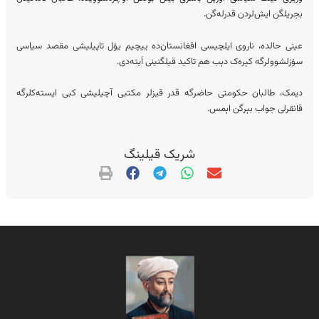
بجریلگن ایش‌لردن قدرله‌گن.
عینی حالده، ناروی ایلچیسی افغانستان‌ده ییچیم یۉل تاپیلیشی مقصد سیاسی
سۉزلشوولرگه کېره‌ک دېب هم تاکید قیلگنینی اَیته‌دی.
دیمک، طالبان حکومتی حاضرگه قدر قیزلر مکتبی آچیلیشی کبی ایسته‌کلرگه
قانقرلی جواب بېرگن اېمس.
شریک قیلینگ