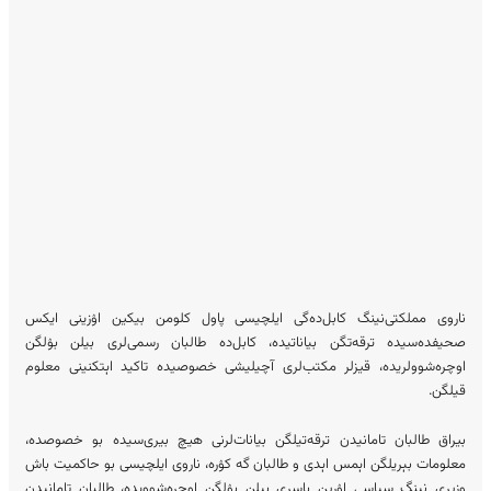
ناروی مملکتی‌نینگ کابل‌ده‌گی ایلچیسی پاول کلومن بیکین اۉزینی ایکس
صحیفده‌سیده ترقه‌تگن بیاناتیده، کابل‌ده طالبان رسمی‌لری بیلن بۉلگن
اوچره‌شوولریده، قیزلر مکتب‌لری آچیلیشی خصوصیده تاکید اېتکنینی معلوم
قیلگن.
بیراق طالبان تامانیدن ترقه‌تیلگن بیانات‌لرنی هیچ بیری‌سیده بو خصوصده،
معلومات بېریلگن اېمس اېدی و طالبان گه کۉره، ناروی ایلچیسی بو حاکمیت باش
وزیری نینگ سیاسی اۉرین باسری بیلن بۉلگن اوچره‌شوویده، طالبان تامانیدن