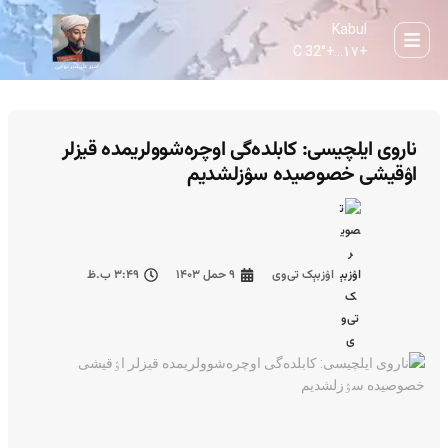
Kabul
32° C
+
۱۷...
+
ناروی ایلچیسی: کابلده‌گی اوچره‌شوولریمده قیزلر
اۉقیشی خصوصیده سۉزلشدیم
اۉزبېک تی‌وی
۹ حمل ۱۴۰۳
۳:۴۹ ب.ظ