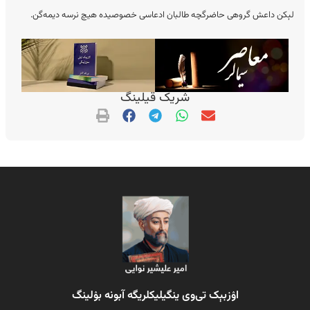
لېکن داعش گروهی حاضرگچه طالبان ادعاسی خصوصیده هیچ نرسه دیمه‌گن.
شریک قیلینگ
اۉزبېک تی‌وی ینگیلیکلریگه آبونه بۉلینگ