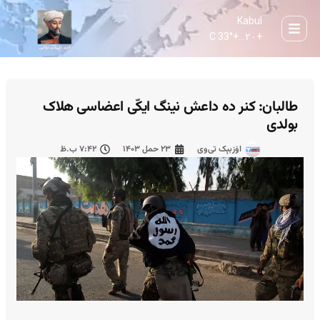
Kabul
33° C
+
۲۰...
+
طالبان: کنر ده داعش نینگ ایکّی اعضاسی هلاک
بولدی
اۉزبېک تی‌وی
۲۳ حمل ۱۴۰۳
۷:۴۲ ب.ظ