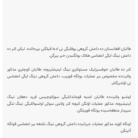
طالبان افغانستان ده داعش گروهی یوقلیگی نی ادعا قیلگنی بیرحالده، لېکن کنر ده
داعش نینگ ایکّی اعضاسی هلاک بولگنیدن خبر بیرگن.
کنر ده طالبان خوفسیزلیک مسئوللری نینگ ایتیشلریچه، طالبان کوچلری مذکور
ولایت‌ده مخصوص بیر عملیات‌ یولگه قوییب، داعش گروهی نینگ ایکّی اعضاسی
نی اۉلدیرگنلر.
اوشبو ولایت‌ده طالبان امنیه قوماندانلیگی سوزلاوچیسی فرید دهقان نینگ
ایتیشیچه، مذکور عملیات اۉتگن کیچه کنر ولایتی سوکی اولسواللیگی‌ نینگ تنگی
سپیدار منطقه‌سیده یولگه قوییلگن.
اونگه کۉره، مذکور عملیات جریانیده داعش گروهی نینگ باشقه بیر اعضاسی قولگه
آلینگن.