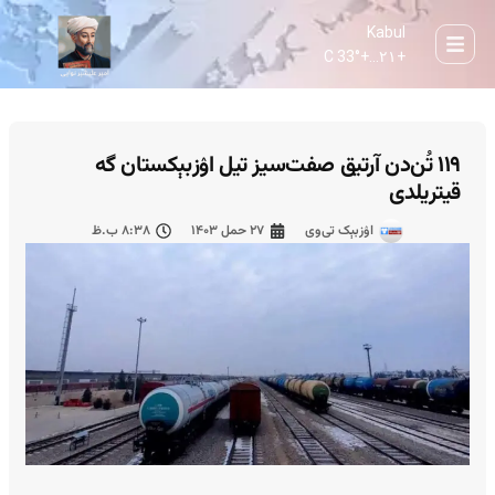
Kabul
33° C
+
۲۱...
+
۱۱۹ تُن‌دن آرتیق صفت‌سیز تیل اۉزبېکستان گه
قیتریلدی
اۉزبېک تی‌وی
۲۷ حمل ۱۴۰۳
۸:۳۸ ب.ظ