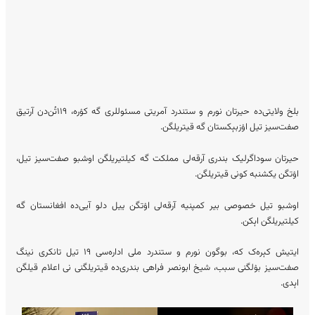
بلخ ولایتی‌ده حیرتان نورم و ستندرد آمریتی مسئوللری گه کۉره، ۱۱۹‌تُن‌دن آرتیق
صفت‌سیز تیل اۉزبېکستان گه قیتریلگن.
حیرتان سوداگرلیک بندری آرقه‌لی مملکت گه کیلتیریلگن اوشبو صفت‌سیز تیل،
اۉتگن یکشنبه کونی قیتریلگن.
اوشبو تیل خصوصی بیر کمپنیه آرقه‌لی اۉتگن ییل دلو آیی‌ده افغانستان گه
کیلتیریلگن اېکن.
ایتیش کېره‌ک که، بوگون نورم و ستندرد ملی اداره‌سی ۱۹ تیل تانکری نینگ
صفت‌سیز بۉلگنی سبب، شیخ ابونصر فراهی بندری‌‌‌ده قیتریلگنی نی اعلام قیلگن
اېدی.