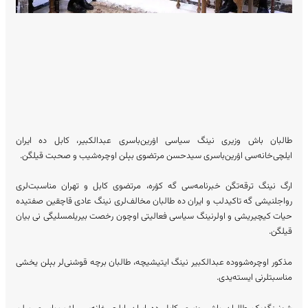
طالبان باش وزیری نینگ سیاسی اۉرین‌باسری عبدالکبیر، کابل ده ایران
ایلچی‌خانه‌سی اۉرین‌باسری سیدحسن مرتضوی بېلن اوچره‌شیب و صحبت قیلگن.
ارگ نینگ ترقه‌تگن خبرنامه‌سی گه کۉره، مرتضوی کابل و تهران مناسبت‌لری
رواجلنیشی گه تاکید‌لب و ایران ده طالبان مخالف‌لری نینگ عادی قاچقین صفتیده
حیات کیچیریشی و اولرنینگ سیاسی فعالیتی اوچون رخصت بیریلمسلیگی نی بیان
قیلگن.
مذکور اوچره‌شووده عبدالکبیر نینگ ایتیشیچه، طالبان برچه قوشنی‌لر بېلن یخشی
مناسبتلرنی ایسته‌یدی.