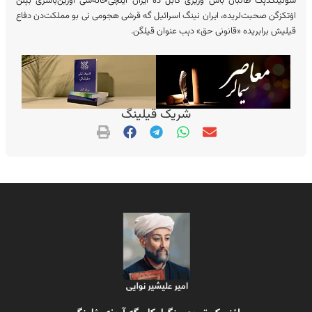
شونینگدېک طالبان باش وزیری کابل ده ایران ایلچی‌خانه‌سی اۉرین‌باسری بېلن
اۉتکزگن صحبت‌لریده، ایران نینگ اسرائیل گه قرشی هجومی نی بو مملکت‌دن دفاع
قیلیش برابریده «قانونی حق» دېب عنوان قیلگن.
شریک قیلینگ