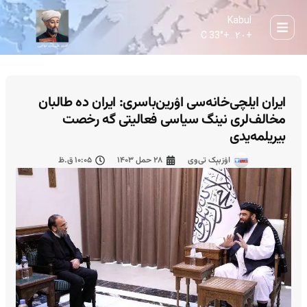
Kabul
33° C
+
۲۰...
+
ایران ایلچی‌خانه‌سی اۉرین‌باسری: ایران ده طالبان
مخالف‌لری نینگ سیاسی فعالیتی گه رخصت
بیریلمه‌یدی
اۉزبېک تی‌وی
۲۸ حمل ۱۴۰۳
۱۰:۰۵ ق.ظ