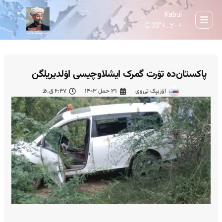
Kabul
33° C
+
۲۰...
+
پاکستان‌ده تۉرت گمرک ایشلاوچیسی اۉلدیریلگن
اۉزبېک تی‌وی
۳۱ حمل ۱۴۰۳
۶:۴۷ ق.ظ