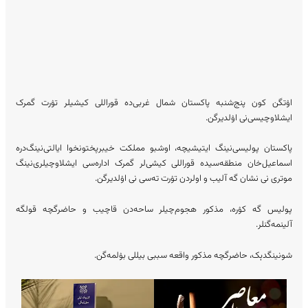
اۉتگن کون پنج‌شنبه پاکستان شمال غربی‌ده قوراللی کیشیلر تۉرت گمرک
ایشلاوچیسی‌نی اۉلدیرگن.
پاکستان پولیسی‌نینگ ایتیشیچه، اوشبو مملکت خیبرپختونخوا ایالتی‌نینگ‌دره‌
اسماعیل‌خان منطقه‌سیده قوراللی کیشی‌لر گمرک اداره‌سی ایشلاوچیلری‌نینگ
موتری‌ نی نشان گه آلیب و اولردن تۉرت ته‌سی نی اۉلدیرگن.
پولیس گه کۉره، مذکور هجوم‌چیلر ساحه‌دن قاچیب و حاضرگچه قولگه
آلینمه‌گنلر.
شونینگدېک، حاضرگچه مذکور واقعه سببی بیللی بۉلمه‌گن.