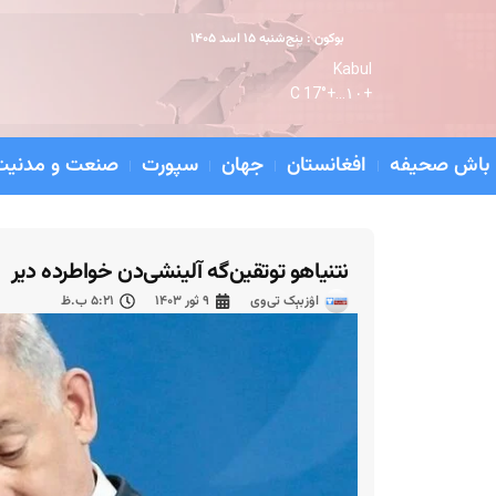
بوکون : پنج‌شنبه ۱۵ اسد ۱۴۰۵
Kabul
17° C
+
۱۰...
+
باش صحیفه
افغانستان
جهان
سپورت
صنعت و مدنیت
نتنیاهو توتقین‌گه آلینشی‌دن خواطرده دیر
اۉزبېک تی‌وی
۹ ثور ۱۴۰۳
۵:۲۱ ب.ظ