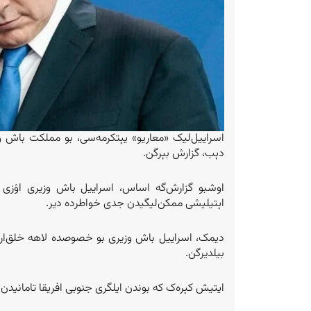
اسراییل‌لیک «معاریو» یېتکرمه‌سی، بو مملکت باش وز
دېب، گزارش بېرگن.
اوشبو گزارش‌گه اساس، اسراییل باش وزیری اۉزی
اېتیلیشی ممکن‌لیگیدن جدی خواطرده دیر.
دیمک، اسراییل باش وزیری بو خصوصده لاهه خلق‌ار
بیلدیرگن.
ایتیش کېره‌ک که بوندن ایلگری جنوبی افریقا تامانیدن