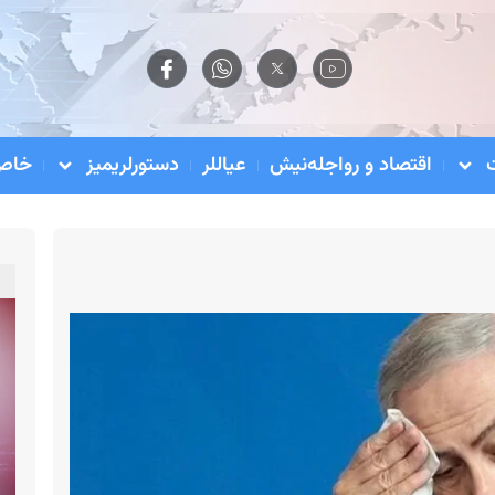
اقتصاد و رواجله‌نیش
عیاللر
دستورلریمیز
خاص 