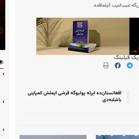
‌گه عیب‌لنیب کېلماقده.
ک قیلینگ
افغانستان‎‌ده اېرته پولیوگه قرشی اېملش کمپاینی
باشلنه‌دی