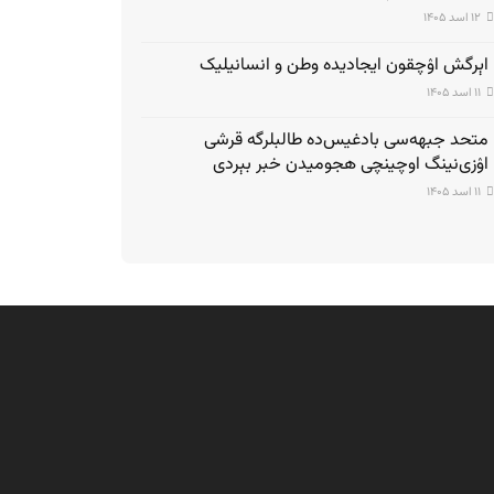
۱۲ اسد ۱۴۰۵
اېرگش اۉچقون ایجادیده وطن و انسانیلیک
۱۱ اسد ۱۴۰۵
متحد جبهه‌سی بادغیس‌ده طالبلرگه قرشی
اۉزی‌نینگ اوچینچی هجومیدن خبر بېردی
۱۱ اسد ۱۴۰۵