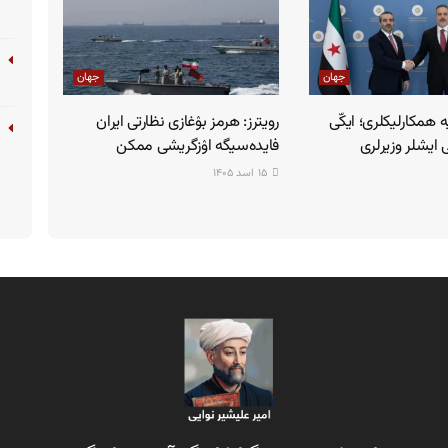
جهان
جهان
ه همکارلیکلری؛ ایکّی
رویترز: هرمز بۉغازی نظارتی ایران
یشلر وزیرلری
فایده‌سیگه اۉزگریشی ممکن
۱۵ اسد ۱۴۰۵