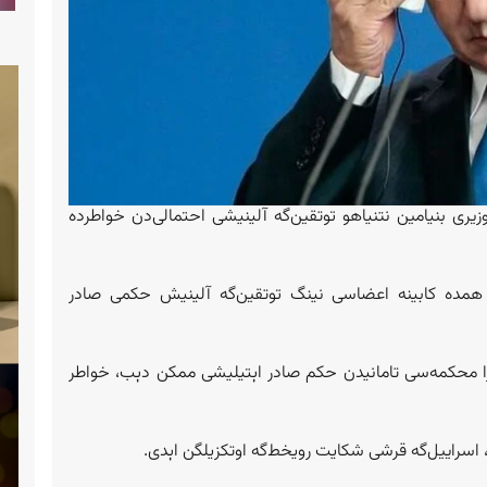
یری بنیامین نتنیاهو توتقین‌گه آلینیشی احتمالی‌دن خواطرده
 همده کابینه اعضاسی نینگ توتقین‌گه آلینیش حکمی صادر
ا محکمه‌سی تامانیدن حکم صادر اېتیلیشی ممکن دېب، خواطر
، اسراییل‌گه قرشی شکایت رویخط‌گه اوتکزیلگن اېدی.