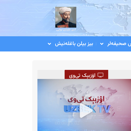
صحیفه‌لر
بیز بیلن باغله‌نیش
اۉزبېک تی‌وی