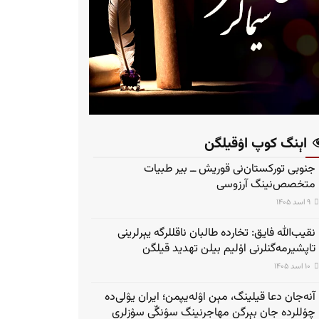
اېنگ کوپ اۉقیلگن
جنوبی تورکستان‌نی قوریش ــ بیر طبیات
متخصص‌نینگ آرزوسی
۹ اسد ۱۴۰۵
نقیب‌الله فایق: تخارده طالبان ناقللرگه یېرلرینی
تاپشیرمه‌گنلرنی اۉلیم بیلن تهدید قیلگن
۱۰ اسد ۱۴۰۵
آنه‌جان دعا قیلینگ، مېن اۉله‌یپمن؛ ایران یۉلی‌ده
چۉللرده جان بېرگن مهاجرنینگ سۉنگّی سۉزلری